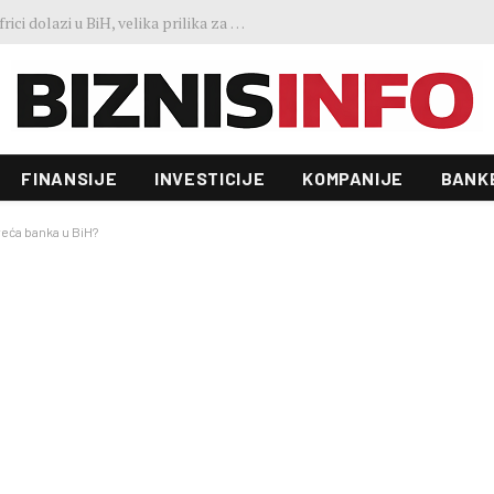
Predstavljen projekt “Galeria”: Toranj od 31 sprata i investicija od 100 miliona KM, gradnja već počela
FINANSIJE
INVESTICIJE
KOMPANIJE
BANK
veća banka u BiH?