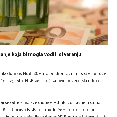
nje koja bi mogla voditi stvaranju
iko banke. Nudi 20 eura po dionici, minus sve buduće
 16. avgusta. NLB želi steći značajan većinski udio u
i se odnosi na sve dionice Addika, objavljeni su na
 NLB-a. Uprava NLB-a ponudu će zainteresiranima
poslijepodne, objavila je danas NLB putem internetskih