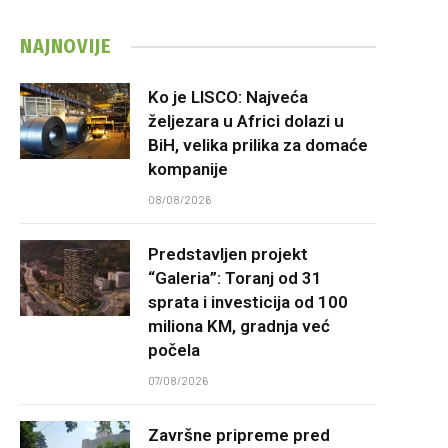
NAJNOVIJE
Ko je LISCO: Najveća
željezara u Africi dolazi u
BiH, velika prilika za domaće
kompanije
08/08/2026
Predstavljen projekt
“Galeria”: Toranj od 31
sprata i investicija od 100
miliona KM, gradnja već
počela
07/08/2026
Završne pripreme pred