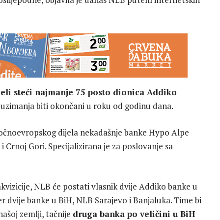
eli steći najmanje 75 posto dionica Addiko
euzimanja biti okončani u roku od godinu dana.
istočnoevropskog dijela nekadašnje banke Hypo Alpe
i i Crnoj Gori. Specijalizirana je za poslovanje sa
kvizicije, NLB će postati vlasnik dvije Addiko banke u
er dvije banke u BiH, NLB Sarajevo i Banjaluka. Time bi
ašoj zemlji, tačnije
druga banka po veličini u BiH