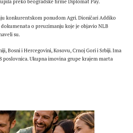
kupila preko beogradske firme Diplomat Pay.
aju konkurentskom ponudom Agri. Dioničari Addiko
ave dokumenata o preuzimanju koje je objavio NLB
aveli su.
i, Bosni i Hercegovini, Kosovu, Crnoj Gori i Srbiji. Ima
408 poslovnica. Ukupna imovina grupe krajem marta