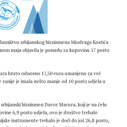
vlasništvu srbijanskog biznismena Miodraga Kostića
dinom maja objavila je ponudu za kupovinu 17 posto
4 eura bruto odnosno 17,50 eura umanjeno za već
 ranije je imala nešto manje od 10 posto udjela u
srbijanski biznismen Davor Macura, koji je na čelu
ine 6,9 posto udjela, ovo je društvo trebalo
sijske instrumente trebalo je doći do još 26,8 posto,