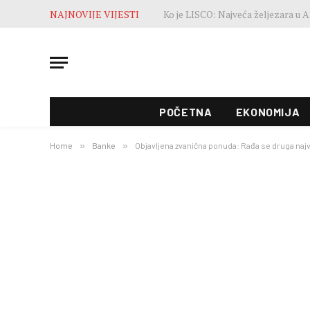
NAJNOVIJE VIJESTI
POČETNA
EKONOMIJA
Home
»
Banke
»
Objavljena zvanična ponuda: Rađa se druga naj