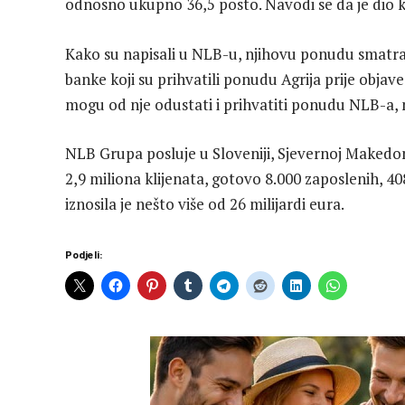
odnosno ukupno 36,5 posto. Navodi se da je dio 
Kako su napisali u NLB-u, njihovu ponudu smatr
banke koji su prihvatili ponudu Agrija prije obj
mogu od nje odustati i prihvatiti ponudu NLB-a, n
NLB Grupa posluje u Sloveniji, Sjevernoj Makedonij
2,9 miliona klijenata, gotovo 8.000 zaposlenih, 
iznosila je nešto više od 26 milijardi eura.
Podjeli: