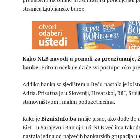
stranica Ljubljanske burze.
Kako NLB navodi u ponudi za preuzimanje, ž
banke.
Pritom očekuje da će svi postupci oko pr
Addiko banka sa sjedištem u Beču nastala je iz 
Adria. Prisutna je u Sloveniji, Hrvatskoj, BiH, Srbij
stanovništvom i malim poduzetnicima.
Kako je
BiznisInfo.ba
ranije pisao, ako dođe do a
BiH – u Sarajevu i Banjoj Luci. NLB već ima takođ
nastala jedna od najvećih bankarskih grupacija u n