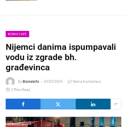
BIZNIS CAFE
Nijemci danima ispumpavali
vodu iz zgrade bh.
građevinca
By
BiznisInfo
01/02/2024
Nema komentara
2 Mins Read