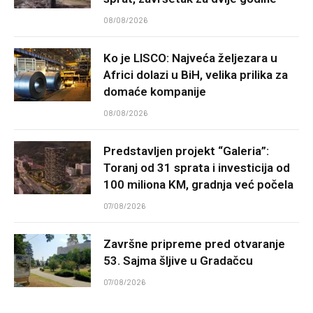
08/08/2026
Ko je LISCO: Najveća željezara u
Africi dolazi u BiH, velika prilika za
domaće kompanije
08/08/2026
Predstavljen projekt “Galeria”:
Toranj od 31 sprata i investicija od
100 miliona KM, gradnja već počela
07/08/2026
Završne pripreme pred otvaranje
53. Sajma šljive u Gradačcu
07/08/2026