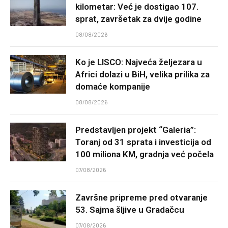
kilometar: Već je dostigao 107.
sprat, završetak za dvije godine
08/08/2026
Ko je LISCO: Najveća željezara u
Africi dolazi u BiH, velika prilika za
domaće kompanije
08/08/2026
Predstavljen projekt “Galeria”:
Toranj od 31 sprata i investicija od
100 miliona KM, gradnja već počela
07/08/2026
Završne pripreme pred otvaranje
53. Sajma šljive u Gradačcu
07/08/2026