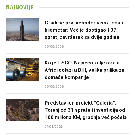
NAJNOVIJE
Gradi se prvi neboder visok jedan
kilometar: Već je dostigao 107.
sprat, završetak za dvije godine
08/08/2026
Ko je LISCO: Najveća željezara u
Africi dolazi u BiH, velika prilika za
domaće kompanije
08/08/2026
Predstavljen projekt “Galeria”:
Toranj od 31 sprata i investicija od
100 miliona KM, gradnja već počela
07/08/2026