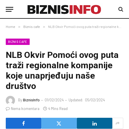
Home
»
Biznis cafe
»
NLB Okvir Pomoći ovog puta traži regionalne kompanije koje unaprjeđuju naše društvo
BIZNIS CAFE
NLB Okvir Pomoći ovog puta
traži regionalne kompanije
koje unaprjeđuju naše
društvo
By
BiznisInfo
01/02/2024
Updated:
05/02/2024
Nema komentara
4 Mins Read