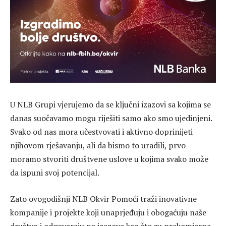
U NLB Grupi vjerujemo da se ključni izazovi sa kojima se
danas suočavamo mogu riješiti samo ako smo ujedinjeni.
Svako od nas mora učestvovati i aktivno doprinijeti
njihovom rješavanju, ali da bismo to uradili, prvo
moramo stvoriti društvene uslove u kojima svako može
da ispuni svoj potencijal.
Zato ovogodišnji NLB Okvir Pomoći traži inovativne
kompanije i projekte koji unaprjeđuju i obogaćuju naše
društvo i odgovaraju na izazove kao što su prekomjerna