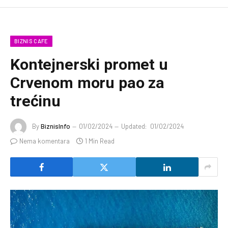
BIZNIS CAFE
Kontejnerski promet u
Crvenom moru pao za
trećinu
By
BiznisInfo
01/02/2024
Updated:
01/02/2024
Nema komentara
1 Min Read