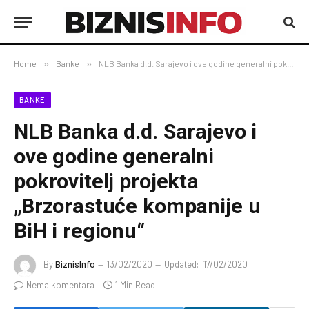
Home
»
Banke
»
NLB Banka d.d. Sarajevo i ove godine generalni pokrovitelj projekta „Brzorastuće kompanije u BiH i regionu“
BANKE
NLB Banka d.d. Sarajevo i
ove godine generalni
pokrovitelj projekta
„Brzorastuće kompanije u
BiH i regionu“
By
BiznisInfo
13/02/2020
Updated:
17/02/2020
Nema komentara
1 Min Read