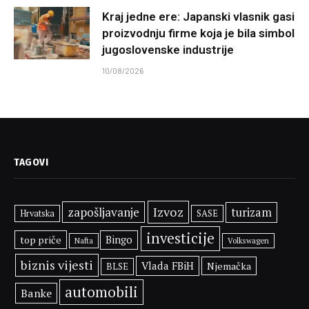
Kraj jedne ere: Japanski vlasnik gasi
proizvodnju firme koja je bila simbol
jugoslovenske industrije
10/08/2026
TAGOVI
Izvoz
zapošljavanje
turizam
SASE
Hrvatska
investicije
top priče
Bingo
Volkswagen
Nafta
biznis vijesti
Vlada FBiH
Njemačka
BLSE
automobili
Banke