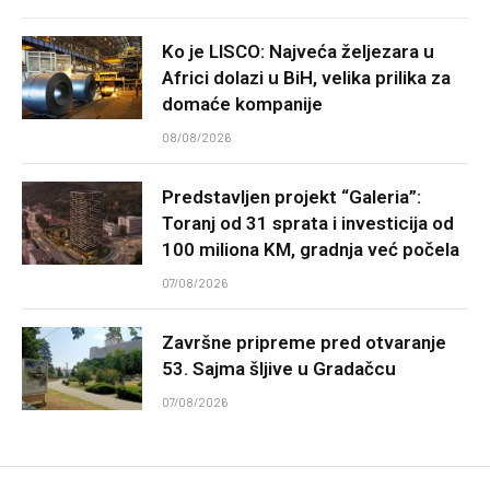
Ko je LISCO: Najveća željezara u
Africi dolazi u BiH, velika prilika za
domaće kompanije
08/08/2026
Predstavljen projekt “Galeria”:
Toranj od 31 sprata i investicija od
100 miliona KM, gradnja već počela
07/08/2026
Završne pripreme pred otvaranje
53. Sajma šljive u Gradačcu
07/08/2026