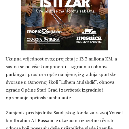
Ukupna vrijednost ovog projekta je 13,3 miliona KM, a
sastoji se od više komponenti – izgradnja i obnova
parkinga i prostora opće namjene, izgradnja sportske
dvorane u Osnovnoj školi “Edhem Mulabdić“, obnova
zgrade Općine Stari Grad i završetak izgradnje i
opremanje općinske ambulante.
Zamjenik predsjednika Saudijskog fonda za razvoj Yousef
bin Ibrahim Al-Bassam je ukazao na izuzetne i čvrste
odnose koji povezuju dvije prijateljske vlade i zemlje.