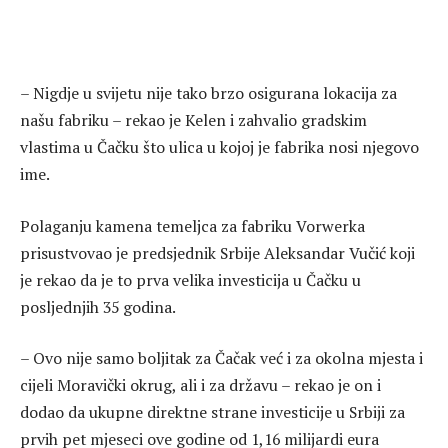
– Nigdje u svijetu nije tako brzo osigurana lokacija za
našu fabriku – rekao je Kelen i zahvalio gradskim
vlastima u Čačku što ulica u kojoj je fabrika nosi njegovo
ime.
Polaganju kamena temeljca za fabriku Vorwerka
prisustvovao je predsjednik Srbije Aleksandar Vučić koji
je rekao da je to prva velika investicija u Čačku u
posljednjih 35 godina.
– Ovo nije samo boljitak za Čačak već i za okolna mjesta i
cijeli Moravički okrug, ali i za državu – rekao je on i
dodao da ukupne direktne strane investicije u Srbiji za
prvih pet mjeseci ove godine od 1,16 milijardi eura