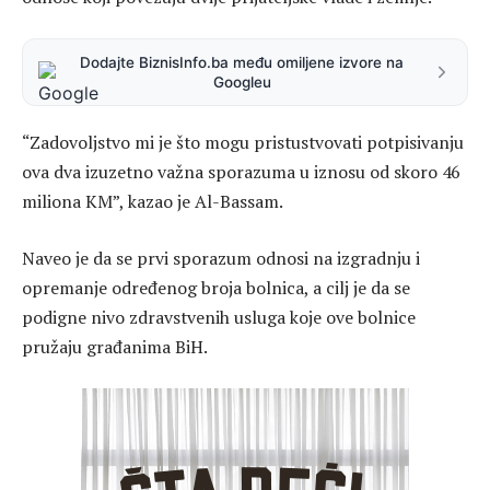
Dodajte BiznisInfo.ba među omiljene izvore na
Googleu
“Zadovoljstvo mi je što mogu pristustvovati potpisivanju
ova dva izuzetno važna sporazuma u iznosu od skoro 46
miliona KM”, kazao je Al-Bassam.
Naveo je da se prvi sporazum odnosi na izgradnju i
opremanje određenog broja bolnica, a cilj je da se
podigne nivo zdravstvenih usluga koje ove bolnice
pružaju građanima BiH.