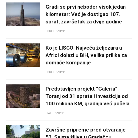
Gradi se prvi neboder visok jedan
kilometar: Već je dostigao 107.
sprat, završetak za dvije godine
08/08/2026
Ko je LISCO: Najveća željezara u
Africi dolazi u BiH, velika prilika za
domaće kompanije
08/08/2026
Predstavljen projekt “Galeria”:
Toranj od 31 sprata i investicija od
100 miliona KM, gradnja već počela
07/08/2026
Završne pripreme pred otvaranje
53. Sajma šljive u Gradačcu