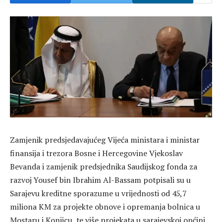
Zamjenik predsjedavajućeg Vijeća ministara i ministar
finansija i trezora Bosne i Hercegovine Vjekoslav
Bevanda i zamjenik predsjednika Saudijskog fonda za
razvoj Yousef bin Ibrahim Al-Bassam potpisali su u
Sarajevu kreditne sporazume u vrijednosti od 45,7
miliona KM za projekte obnove i opremanja bolnica u
Mostaru i Konjicu, te više projekata u sarajevskoj općini