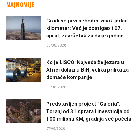
NAJNOVIJE
Gradi se prvi neboder visok jedan
kilometar: Već je dostigao 107.
sprat, završetak za dvije godine
08/08/2026
Ko je LISCO: Najveća željezara u
Africi dolazi u BiH, velika prilika za
domaće kompanije
08/08/2026
Predstavljen projekt “Galeria”:
Toranj od 31 sprata i investicija od
100 miliona KM, gradnja već počela
07/08/2026