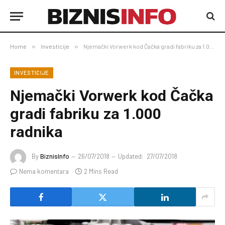
Home
»
Investicije
»
Njemački Vorwerk kod Čačka gradi fabriku za 1.000 radnika
INVESTICIJE
Njemački Vorwerk kod Čačka
gradi fabriku za 1.000
radnika
By
BiznisInfo
26/07/2018
Updated:
27/07/2018
Nema komentara
2 Mins Read