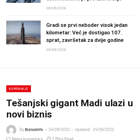
09/08/2026
Gradi se prvi neboder visok jedan
kilometar: Već je dostigao 107.
sprat, završetak za dvije godine
08/08/2026
KOMPANIJE
Tešanjski gigant Madi ulazi u
novi biznis
By
BiznisInfo
24/09/2022
Updated:
24/09/2022
Nema komentara
2 Mins Read