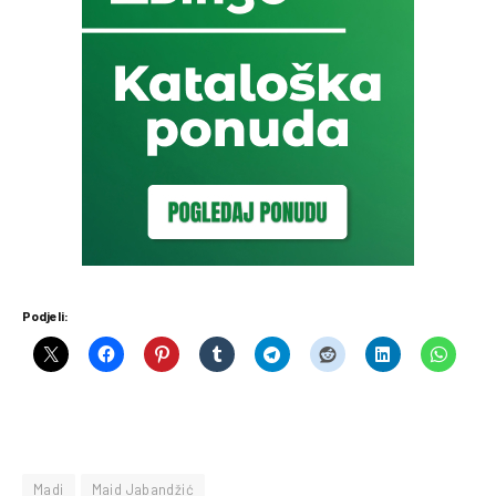
Podjeli:
Madi
Maid Jabandžić