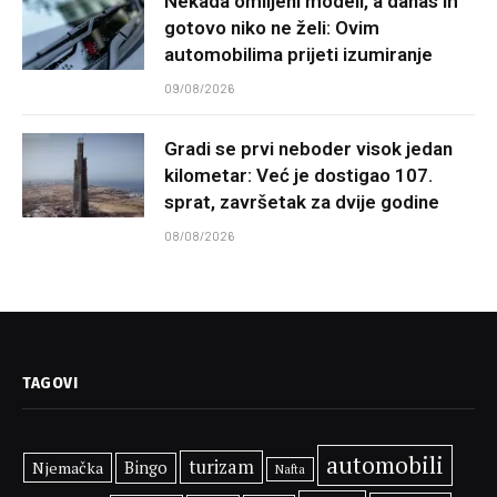
Nekada omiljeni modeli, a danas ih
gotovo niko ne želi: Ovim
automobilima prijeti izumiranje
09/08/2026
Gradi se prvi neboder visok jedan
kilometar: Već je dostigao 107.
sprat, završetak za dvije godine
08/08/2026
TAGOVI
automobili
turizam
Njemačka
Bingo
Nafta