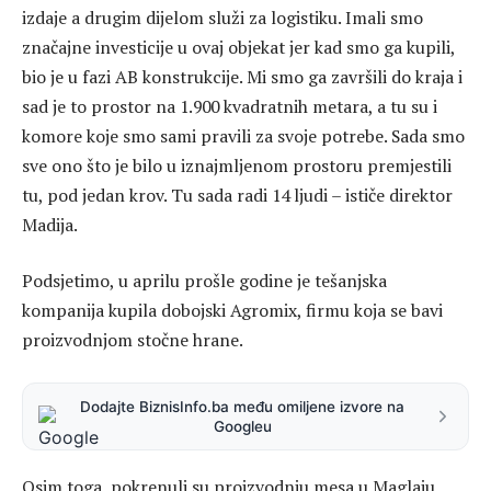
izdaje a drugim dijelom služi za logistiku. Imali smo
značajne investicije u ovaj objekat jer kad smo ga kupili,
bio je u fazi AB konstrukcije. Mi smo ga završili do kraja i
sad je to prostor na 1.900 kvadratnih metara, a tu su i
komore koje smo sami pravili za svoje potrebe. Sada smo
sve ono što je bilo u iznajmljenom prostoru premjestili
tu, pod jedan krov. Tu sada radi 14 ljudi – ističe direktor
Madija.
Podsjetimo, u aprilu prošle godine je tešanjska
kompanija kupila dobojski Agromix, firmu koja se bavi
proizvodnjom stočne hrane.
Dodajte BiznisInfo.ba među omiljene izvore na
Googleu
Osim toga, pokrenuli su proizvodnju mesa u Maglaju