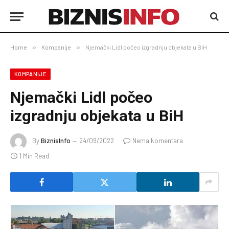
Home
»
Kompanije
»
Njemački Lidl počeo izgradnju objekata u BiH
KOMPANIJE
Njemački Lidl počeo
izgradnju objekata u BiH
By
BiznisInfo
24/09/2022
Nema komentara
1 Min Read