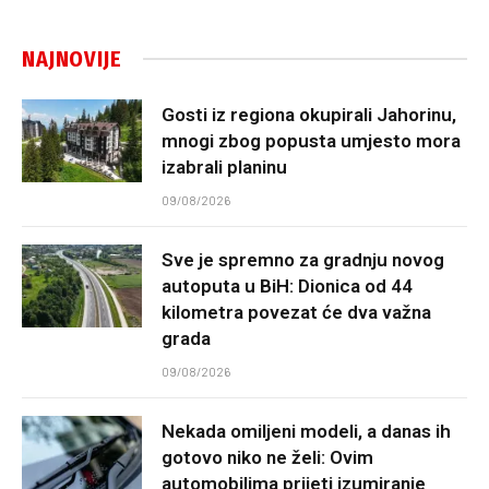
NAJNOVIJE
Gosti iz regiona okupirali Jahorinu,
mnogi zbog popusta umjesto mora
izabrali planinu
09/08/2026
Sve je spremno za gradnju novog
autoputa u BiH: Dionica od 44
kilometra povezat će dva važna
grada
09/08/2026
Nekada omiljeni modeli, a danas ih
gotovo niko ne želi: Ovim
automobilima prijeti izumiranje