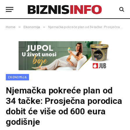
Home
»
Ekonomija
»
Njemačka pokreće plan od 34 tačke: Prosječna porodica dobit će više od 600 eura godišnje
EKONOMIJA
Njemačka pokreće plan od
34 tačke: Prosječna porodica
dobit će više od 600 eura
godišnje