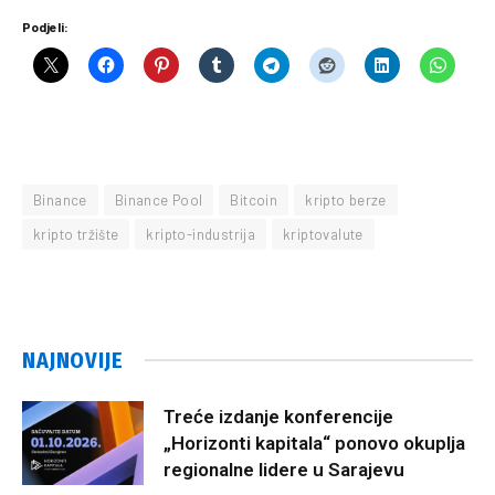
Podjeli:
Binance
Binance Pool
Bitcoin
kripto berze
kripto tržište
kripto-industrija
kriptovalute
NAJNOVIJE
Treće izdanje konferencije
„Horizonti kapitala“ ponovo okuplja
regionalne lidere u Sarajevu