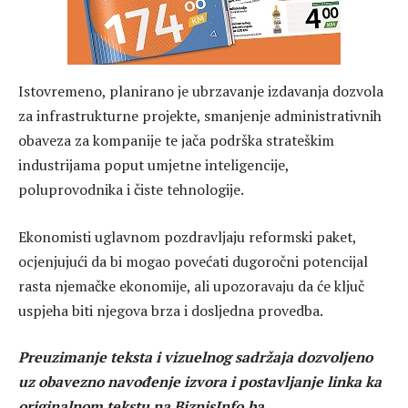
Istovremeno, planirano je ubrzavanje izdavanja dozvola
za infrastrukturne projekte, smanjenje administrativnih
obaveza za kompanije te jača podrška strateškim
industrijama poput umjetne inteligencije,
poluprovodnika i čiste tehnologije.
Ekonomisti uglavnom pozdravljaju reformski paket,
ocjenjujući da bi mogao povećati dugoročni potencijal
rasta njemačke ekonomije, ali upozoravaju da će ključ
uspjeha biti njegova brza i dosljedna provedba.
Preuzimanje teksta i vizuelnog sadržaja dozvoljeno
uz obavezno navođenje izvora i postavljanje linka ka
originalnom tekstu na BiznisInfo.ba