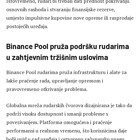
Istovremeno, rudari bi trebali dati prednost pokrivanju
osnovnih rashoda i stvaranju finansijske rezerve,
umjesto impulsivne kupovine nove opreme ili rasprodaje
postojećih uređaja.
Binance Pool pruža podršku rudarima
u zahtjevnim tržišnim uslovima
Binance Pool rudarima pruža infrastrukturu i alate za
lakše praćenje rada, upravljanje opremom i
pravovremeno otkrivanje problema.
Globalna mreža rudarskih čvorova dizajnirana je tako da
podrži visoku dostupnost i smanji probleme s
povezivanjem. Platforma omogućava i praćenje
performansi u realnom vremenu, što korisnicima daje
bolji uvid u rad uređaja i ostvarenu računarsku snagu.