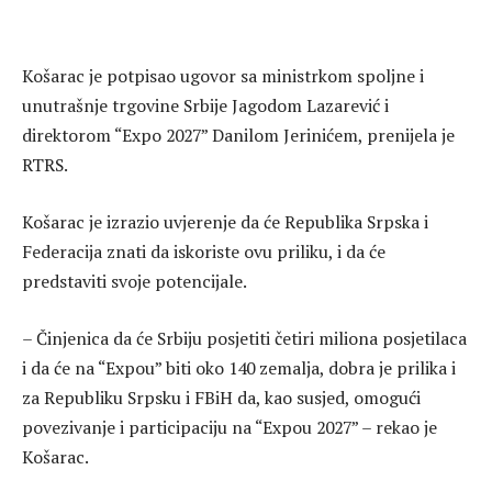
Košarac je potpisao ugovor sa ministrkom spoljne i
unutrašnje trgovine Srbije Јagodom Lazarević i
direktorom “Expo 2027” Danilom Јerinićem, prenijela je
RTRS.
Košarac je izrazio uvjerenje da će Republika Srpska i
Federacija znati da iskoriste ovu priliku, i da će
predstaviti svoje potencijale.
– Činjenica da će Srbiju posjetiti četiri miliona posjetilaca
i da će na “Expou” biti oko 140 zemalja, dobra je prilika i
za Republiku Srpsku i FBiH da, kao susjed, omogući
povezivanje i participaciju na “Expou 2027” – rekao je
Košarac.