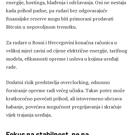
energije, hostinga, hlađenja i održavanja. Oni ne nestaju
kada prihod padne, pa rudari bez odgovarajuće
finansijske rezerve mogu biti primorani prodavati
Bitcoin u nepovoljnom trenutku.
Za rudare u Bosni i Hercegovini konačna računica u
velikoj mjeri zavisi od cijene električne energije, tarifnog
modela, efikasnosti opreme i uslova u kojima uređaji
rade.
Dodatni rizik predstavlja overclocking, odnosno
forsiranje opreme radi većeg učinka. Takav potez može
kratkoročno povećati prihod, ali istovremeno ubrzava
habanje, povećava mogućnost pregrijavanja i skraćuje
vijek trajanja uređaja.
Fokus na stabilnost, ne na