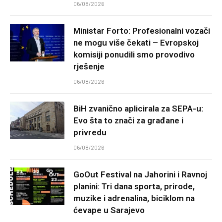
06/08/2026
Ministar Forto: Profesionalni vozači
ne mogu više čekati – Evropskoj
komisiji ponudili smo provodivo
rješenje
06/08/2026
BiH zvanično aplicirala za SEPA-u:
Evo šta to znači za građane i
privredu
06/08/2026
GoOut Festival na Jahorini i Ravnoj
planini: Tri dana sporta, prirode,
muzike i adrenalina, biciklom na
ćevape u Sarajevo