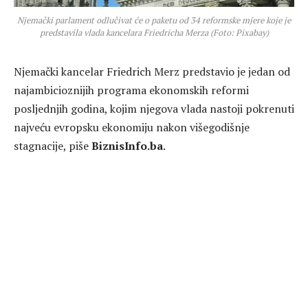
Njemački parlament odlučivat će o paketu od 34 reformske mjere koje je
predstavila vlada kancelara Friedricha Merza (Foto: Pixabay)
Njemački kancelar Friedrich Merz predstavio je jedan od
najambicioznijih programa ekonomskih reformi
posljednjih godina, kojim njegova vlada nastoji pokrenuti
najveću evropsku ekonomiju nakon višegodišnje
stagnacije, piše
BiznisInfo.ba
.