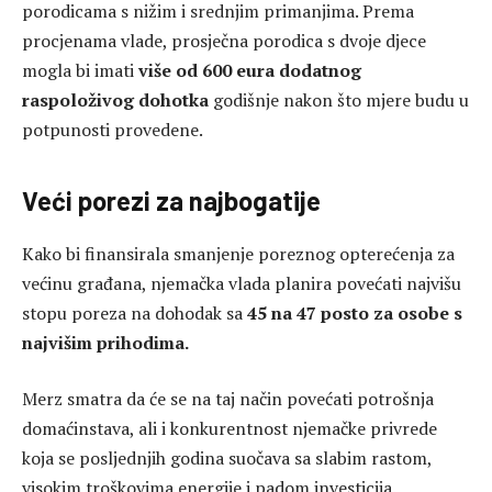
porodicama s nižim i srednjim primanjima. Prema
procjenama vlade, prosječna porodica s dvoje djece
mogla bi imati
više od 600 eura dodatnog
raspoloživog dohotka
godišnje nakon što mjere budu u
potpunosti provedene.
Veći porezi za najbogatije
Kako bi finansirala smanjenje poreznog opterećenja za
većinu građana, njemačka vlada planira povećati najvišu
stopu poreza na dohodak sa
45 na 47 posto za osobe s
najvišim prihodima.
Merz smatra da će se na taj način povećati potrošnja
domaćinstava, ali i konkurentnost njemačke privrede
koja se posljednjih godina suočava sa slabim rastom,
visokim troškovima energije i padom investicija.