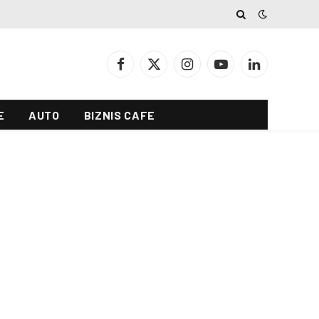
Facebook
X
Instagram
YouTube
LinkedIn
(Twitter)
E
AUTO
BIZNIS CAFE