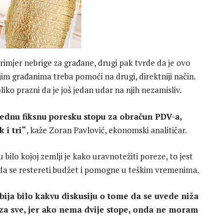
 primjer nebrige za građane, drugi pak tvrde da je ovo
jim građanima treba pomoći na drugi, direktniji način.
liko prazni da je još jedan udar na njih nezamisliv.
jednu fiksnu poresku stopu za obračun PDV-a,
 i tri“
, kaže Zoran Pavlović, ekonomski analitičar.
 bilo kojoj zemlji je kako uravnotežiti poreze, to jest
ma da se restereti budžet i pomogne u teškim vremenima.
bija bilo kakvu diskusiju o tome da se uvede niža
 za sve, jer ako nema dvije stope, onda ne moram