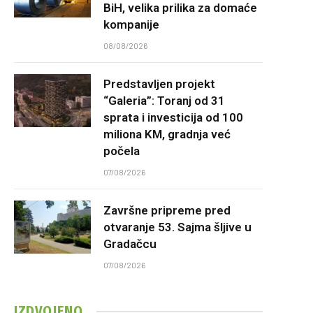
BiH, velika prilika za domaće
kompanije
08/08/2026
Predstavljen projekt
“Galeria”: Toranj od 31
sprata i investicija od 100
miliona KM, gradnja već
počela
07/08/2026
Završne pripreme pred
otvaranje 53. Sajma šljive u
Gradačcu
07/08/2026
IZDVOJENO