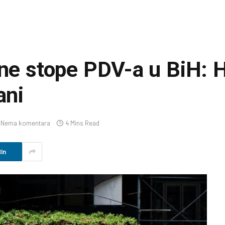
ne stope PDV-a u BiH: Hl
ani
Nema komentara
4 Mins Read
In