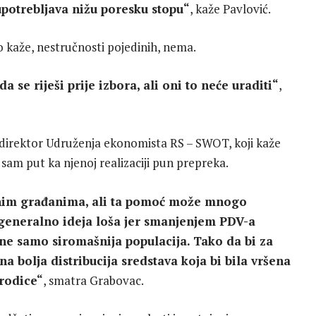
upotrebljava nižu poresku stopu“
, kaže Pavlović.
 kaže, nestručnosti pojedinih, nema.
a se riješi prije izbora, ali oni to neće uraditi“
,
i direktor Udruženja ekonomista RS – SWOT, koji kaže
 sam put ka njenoj realizaciji pun prepreka.
enim građanima, ali ta pomoć može mnogo
 generalno ideja loša jer smanjenjem PDV-a
a ne samo siromašnija populacija. Tako da bi za
 bolja distribucija sredstava koja bi bila vršena
rodice“
, smatra Grabovac.