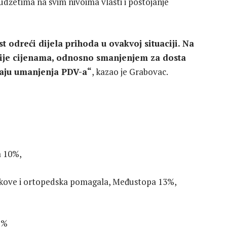
udžetima na svim nivoima vlasti i postojanje
t odreći dijela prihoda u ovakvoj situaciji. Na
ije cijenama, odnosno smanjenjem za dosta
čaju umanjenja PDV-a“
, kazao je Grabovac.
a 10%,
jekove i ortopedska pomagala, Međustopa 13%,
7%