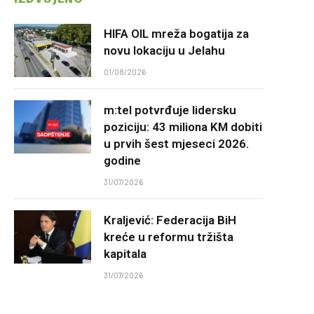
HIFA OIL mreža bogatija za
novu lokaciju u Jelahu
01/08/2026
m:tel potvrđuje lidersku
poziciju: 43 miliona KM dobiti
u prvih šest mjeseci 2026.
godine
31/07/2026
Kraljević: Federacija BiH
kreće u reformu tržišta
kapitala
31/07/2026