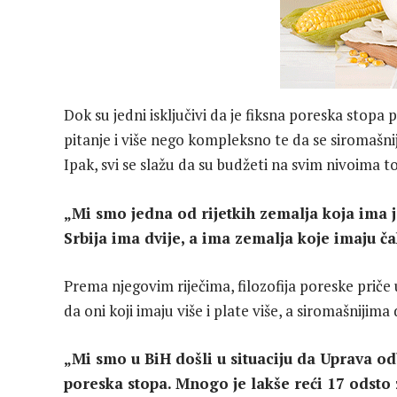
Dok su jedni isključivi da je fiksna poreska stopa
pitanje i više nego kompleksno te da se siromašni
Ipak, svi se slažu da su budžeti na svim nivoima to
„Mi smo jedna od rijetkih zemalja koja ima 
Srbija ima dvije, a ima zemalja koje imaju čak
Prema njegovim riječima, filozofija poreske priče u
da oni koji imaju više i plate više, a siromašniji
„Mi smo u BiH došli u situaciju da Uprava od
poreska stopa. Mnogo je lakše reći 17 odsto