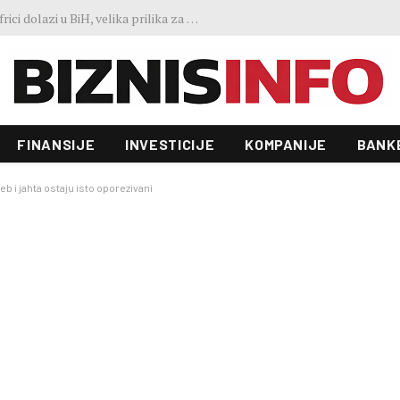
Predstavljen projekt “Galeria”: Toranj od 31 sprata i investicija od 100 miliona KM, gradnja već počela
FINANSIJE
INVESTICIJE
KOMPANIJE
BANK
eb i jahta ostaju isto oporezivani