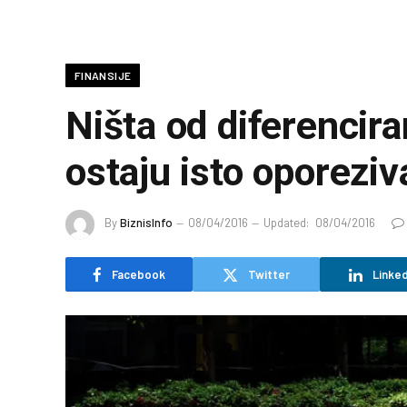
FINANSIJE
Ništa od diferencira
ostaju isto oporeziv
By
BiznisInfo
08/04/2016
Updated:
08/04/2016
Facebook
Twitter
Linked