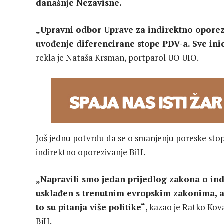
današnje Nezavisne.
„Upravni odbor Uprave za indirektno oporezi
uvođenje diferencirane stope PDV-a. Sve inic
rekla je Nataša Krsman, portparol UO UIO.
Još jednu potvrdu da se o smanjenju poreske stope
indirektno oporezivanje BiH.
„Napravili smo jedan prijedlog zakona o ind
usklađen s trenutnim evropskim zakonima, ali
to su pitanja više politike“
, kazao je Ratko Kov
BiH.