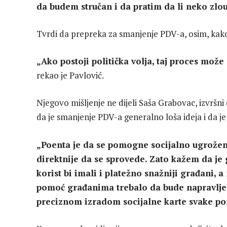
da budem stručan i da pratim da li neko zlo
Tvrdi da prepreka za smanjenje PDV-a, osim, kako
„Ako postoji politička volja, taj proces može d
rekao je Pavlović.
Njegovo mišljenje ne dijeli Saša Grabovac, izvršn
da je smanjenje PDV-a generalno loša ideja i da je
„Poenta je da se pomogne socijalno ugrož
direktnije da se sprovede. Zato kažem da je
korist bi imali i platežno snažniji građani, 
pomoć građanima trebalo da bude napravljena
preciznom izradom socijalne karte svake po