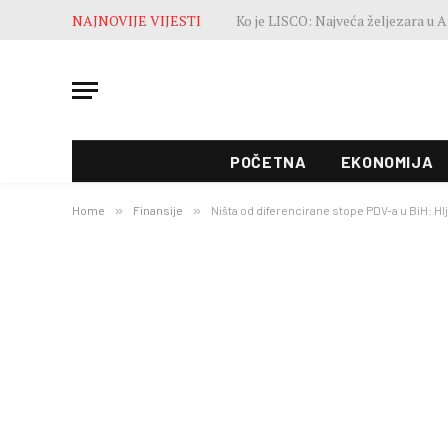
NAJNOVIJE VIJESTI
POČETNA
EKONOMIJA
Home
»
Finansije
»
Ništa od diferencirane stope PDV-a u BiH: Hlj