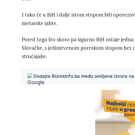
I tako će u BiH i dalje istom stopom biti oporezova
metarske jahte.
Pored toga što skoro pa sigurno BiH ostaje jedna
Slovačke, s jedinstvenom poreskom stopom bez obzi
stručnjake.
Dodajte BiznisInfo.ba među omiljene izvore n