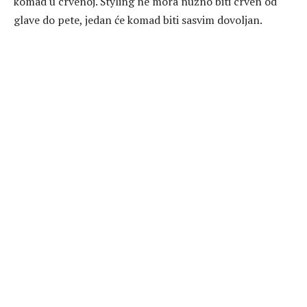
komad u crvenoj. Styling ne mora nužno biti crven od
glave do pete, jedan će komad biti sasvim dovoljan.