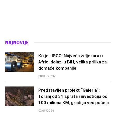
NAJNOVIJE
Ko je LISCO: Najveća željezara u
Africi dolazi u BiH, velika prilika za
domaće kompanije
08/08/2026
Predstavljen projekt “Galeria”:
Toranj od 31 sprata i investicija od
100 miliona KM, gradnja već počela
07/08/2026