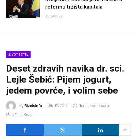
reformu tržišta kapitala
31/07/2026
ŽIVOT I STIL
Deset zdravih navika dr. sci.
Lejle Šebić: Pijem jogurt,
jedem povrće, i volim sebe
By
BiznisInfo
09/02/2016
Nema komentara
3 Mins Read