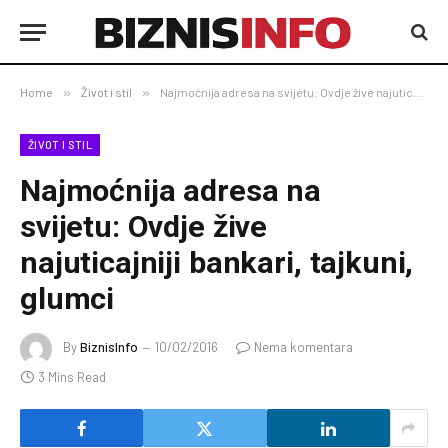
Home
»
Život i stil
»
Najmoćnija adresa na svijetu: Ovdje žive najuticajniji bankari, tajkuni, glumci
ŽIVOT I STIL
Najmoćnija adresa na
svijetu: Ovdje žive
najuticajniji bankari, tajkuni,
glumci
By
BiznisInfo
10/02/2016
Nema komentara
3 Mins Read