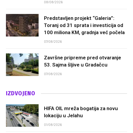
08/08/2026
Predstavljen projekt “Galeria”:
Toranj od 31 sprata i investicija od
100 miliona KM, gradnja već počela
07/08/2026
Završne pripreme pred otvaranje
53. Sajma šljive u Gradačcu
07/08/2026
IZDVOJENO
HIFA OIL mreža bogatija za novu
lokaciju u Jelahu
01/08/2026