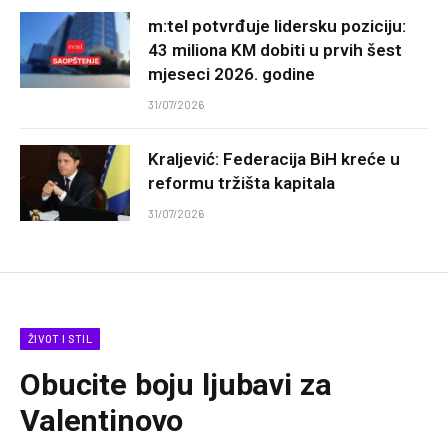
m:tel potvrđuje lidersku poziciju:
43 miliona KM dobiti u prvih šest
mjeseci 2026. godine
31/07/2026
Kraljević: Federacija BiH kreće u
reformu tržišta kapitala
31/07/2026
ŽIVOT I STIL
Obucite boju ljubavi za
Valentinovo