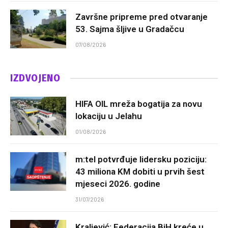
Završne pripreme pred otvaranje
53. Sajma šljive u Gradačcu
07/08/2026
IZDVOJENO
HIFA OIL mreža bogatija za novu
lokaciju u Jelahu
01/08/2026
m:tel potvrđuje lidersku poziciju:
43 miliona KM dobiti u prvih šest
mjeseci 2026. godine
31/07/2026
Kraljević: Federacija BiH kreće u