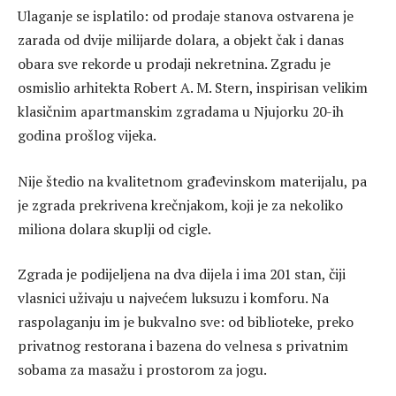
Ulaganje se isplatilo: od prodaje stanova ostvarena je
zarada od dvije milijarde dolara, a objekt čak i danas
obara sve rekorde u prodaji nekretnina. Zgradu je
osmislio arhitekta Robert A. M. Stern, inspirisan velikim
klasičnim apartmanskim zgradama u Njujorku 20-ih
godina prošlog vijeka.
Nije štedio na kvalitetnom građevinskom materijalu, pa
je zgrada prekrivena krečnjakom, koji je za nekoliko
miliona dolara skuplji od cigle.
Zgrada je podijeljena na dva dijela i ima 201 stan, čiji
vlasnici uživaju u najvećem luksuzu i komforu. Na
raspolaganju im je bukvalno sve: od biblioteke, preko
privatnog restorana i bazena do velnesa s privatnim
sobama za masažu i prostorom za jogu.