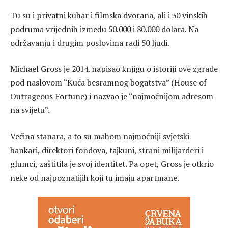
Tu su i privatni kuhar i filmska dvorana, ali i 30 vinskih
podruma vrijednih između 50.000 i 80.000 dolara. Na
održavanju i drugim poslovima radi 50 ljudi.
Michael Gross je 2014. napisao knjigu o istoriji ove zgrade
pod naslovom “Kuća besramnog bogatstva” (House of
Outrageous Fortune) i nazvao je “najmoćnijom adresom
na svijetu”.
Većina stanara, a to su mahom najmoćniji svjetski
bankari, direktori fondova, tajkuni, strani milijarderi i
glumci, zaštitila je svoj identitet. Pa opet, Gross je otkrio
neke od najpoznatijih koji tu imaju apartmane.