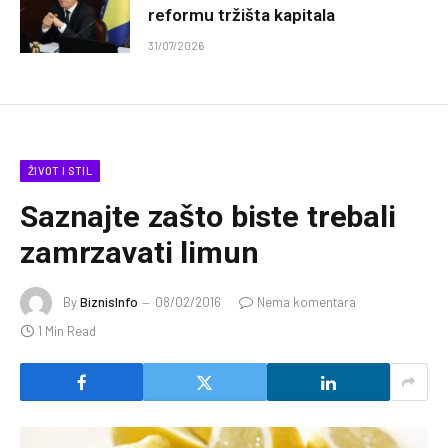
reformu tržišta kapitala
31/07/2026
ŽIVOT I STIL
Saznajte zašto biste trebali
zamrzavati limun
By
BiznisInfo
08/02/2016
Nema komentara
1 Min Read