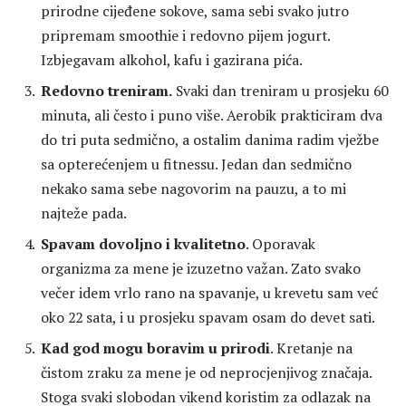
prirodne cijeđene sokove, sama sebi svako jutro
pripremam smoothie i redovno pijem jogurt.
Izbjegavam alkohol, kafu i gazirana pića.
Redovno treniram.
Svaki dan treniram u prosjeku 60
minuta, ali često i puno više. Aerobik prakticiram dva
do tri puta sedmično, a ostalim danima radim vježbe
sa opterećenjem u fitnessu. Jedan dan sedmično
nekako sama sebe nagovorim na pauzu, a to mi
najteže pada.
Spavam dovoljno i kvalitetno
. Oporavak
organizma za mene je izuzetno važan. Zato svako
večer idem vrlo rano na spavanje, u krevetu sam već
oko 22 sata, i u prosjeku spavam osam do devet sati.
Kad god mogu boravim u prirodi
. Kretanje na
čistom zraku za mene je od neprocjenjivog značaja.
Stoga svaki slobodan vikend koristim za odlazak na