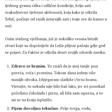
ijednog grama viška i odlične kondicije, kriju sati
svakodnevne tjelesne aktivnosti, koja kako je otkrila
Šebić, počinje od ranih jutarnjih sati i traje sve do kasno u
noć.
Osim stalnog vježbanja, još je nekoliko veoma bitnih
stvari koje su doprinijele da Lejla plijeni pažnju gdje god
se pojavi. Za Faktor je otkrila deset svojih zdravih navika.
Zdravo se hranim
. To znači da je moj tanjir pun
povrća, voća i proteina. Tokom dana jedem više
manjih obroka. Izbjegavam slatkiše i brzu hranu.
Vjerujte, to nekada nije bilo baš lako, jer svi ponekad
poželimo čokoladu i pizzu, ali bila sam uporna, a to
mi se na kraju isplatilo.
Pijem dovoljno tekućine.
Prije svega, vodu,