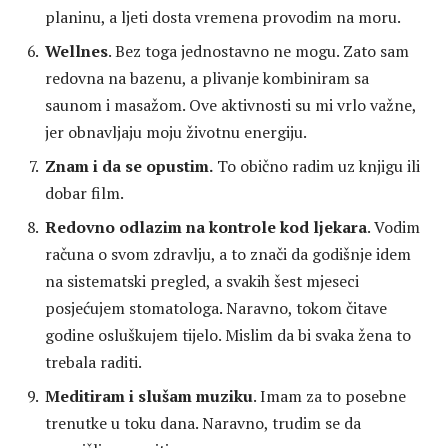
planinu, a ljeti dosta vremena provodim na moru.
Wellnes
. Bez toga jednostavno ne mogu. Zato sam
redovna na bazenu, a plivanje kombiniram sa
saunom i masažom. Ove aktivnosti su mi vrlo važne,
jer obnavljaju moju životnu energiju.
Znam i da se opustim.
To obično radim uz knjigu ili
dobar film.
Redovno odlazim na kontrole kod ljekara
. Vodim
računa o svom zdravlju, a to znači da godišnje idem
na sistematski pregled, a svakih šest mjeseci
posjećujem stomatologa. Naravno, tokom čitave
godine osluškujem tijelo. Mislim da bi svaka žena to
trebala raditi.
Meditiram i slušam muziku
. Imam za to posebne
trenutke u toku dana. Naravno, trudim se da