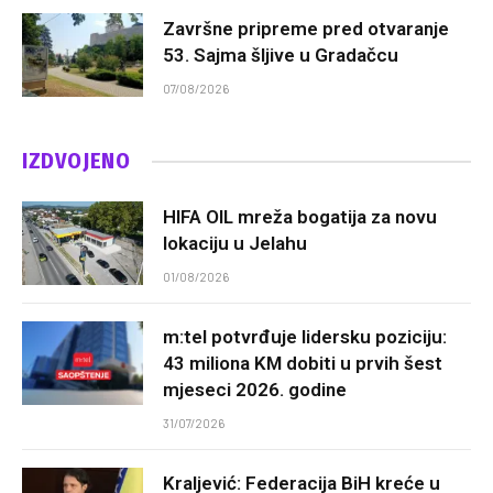
Završne pripreme pred otvaranje
53. Sajma šljive u Gradačcu
07/08/2026
IZDVOJENO
HIFA OIL mreža bogatija za novu
lokaciju u Jelahu
01/08/2026
m:tel potvrđuje lidersku poziciju:
43 miliona KM dobiti u prvih šest
mjeseci 2026. godine
31/07/2026
Kraljević: Federacija BiH kreće u