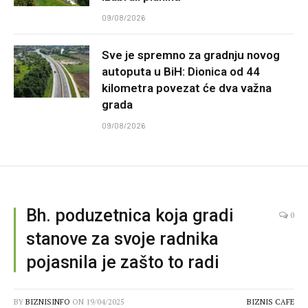
09/08/2026
Sve je spremno za gradnju novog
autoputa u BiH: Dionica od 44
kilometra povezat će dva važna
grada
09/08/2026
Bh. poduzetnica koja gradi
0
stanove za svoje radnika
pojasnila je zašto to radi
BY
BIZNISINFO
ON
19/04/2025
BIZNIS CAFE