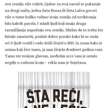
ovu zemlju više voljeti. Ljubav za svoj narod se pokazuje
na drugi način, jedna čista Bosna ili čista Lašva govori
više o tome koliko volimo svoju zemlju od uzvikivanja
bilo kakvih parola. I mladi ljudi koji imaju druga
razmišljanja napuštaju ovu zemlju. Mislim da to treba što
hitnije zaustaviti, poslati dobre poruke kako bi se onda
svi ti ljudi vratili i rado došli živjeti u BiH. Ja znam kako je
onima koji žive tamo, ja sam živjela dvadeset godina vani.
Tamo ste svojom glavom, međutim srce vam je ostalo
negdje u rodnom kraju – rekla nam je Snježana.