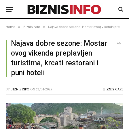
Home
»
Biznis cafe
»
Najava dobre sezone: Mostar ovog vikenda preplavljen turistima, krcati restorani i puni hoteli
Najava dobre sezone: Mostar
0
ovog vikenda preplavljen
turistima, krcati restorani i
puni hoteli
BY
BIZNISINFO
ON
21/04/2025
BIZNIS CAFE