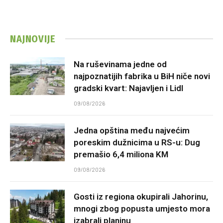
NAJNOVIJE
Na ruševinama jedne od
najpoznatijih fabrika u BiH niče novi
gradski kvart: Najavljen i Lidl
09/08/2026
Jedna opština među najvećim
poreskim dužnicima u RS-u: Dug
premašio 6,4 miliona KM
09/08/2026
Gosti iz regiona okupirali Jahorinu,
mnogi zbog popusta umjesto mora
izabrali planinu