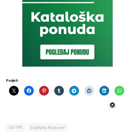
Podjeli:
GS-TMT
Snježana Köpruner