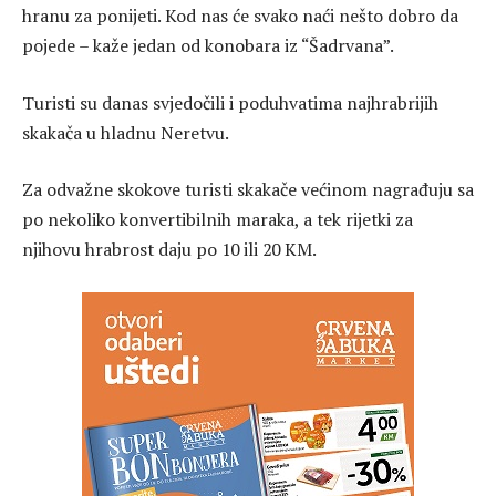
hranu za ponijeti. Kod nas će svako naći nešto dobro da
pojede – kaže jedan od konobara iz “Šadrvana”.
Turisti su danas svjedočili i poduhvatima najhrabrijih
skakača u hladnu Neretvu.
Za odvažne skokove turisti skakače većinom nagrađuju sa
po nekoliko konvertibilnih maraka, a tek rijetki za
njihovu hrabrost daju po 10 ili 20 KM.