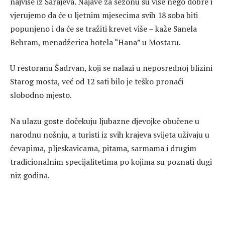
najviše iz Sarajeva. Najave za sezonu su više nego dobre i
vjerujemo da će u ljetnim mjesecima svih 18 soba biti
popunjeno i da će se tražiti krevet više – kaže Sanela
Behram, menadžerica hotela “Hana” u Mostaru.
U restoranu Šadrvan, koji se nalazi u neposrednoj blizini
Starog mosta, već od 12 sati bilo je teško pronaći
slobodno mjesto.
Na ulazu goste dočekuju ljubazne djevojke obučene u
narodnu nošnju, a turisti iz svih krajeva svijeta uživaju u
ćevapima, pljeskavicama, pitama, sarmama i drugim
tradicionalnim specijalitetima po kojima su poznati dugi
niz godina.