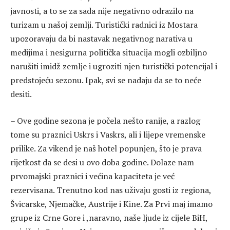
javnosti, a to se za sada nije negativno odrazilo na
turizam u našoj zemlji. Turistički radnici iz Mostara
upozoravaju da bi nastavak negativnog narativa u
medijima i nesigurna politička situacija mogli ozbiljno
narušiti imidž zemlje i ugroziti njen turistički potencijal i
predstojeću sezonu. Ipak, svi se nadaju da se to neće
desiti.
– Ove godine sezona je počela nešto ranije, a razlog
tome su praznici Uskrs i Vaskrs, ali i lijepe vremenske
prilike. Za vikend je naš hotel popunjen, što je prava
rijetkost da se desi u ovo doba godine. Dolaze nam
prvomajski praznici i većina kapaciteta je već
rezervisana. Trenutno kod nas uživaju gosti iz regiona,
Švicarske, Njemačke, Austrije i Kine. Za Prvi maj imamo
grupe iz Crne Gore i ,naravno, naše ljude iz cijele BiH,