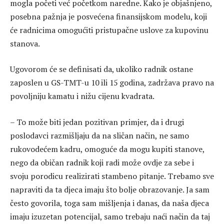
mogla početi već početkom naredne. Kako je objašnjeno,
posebna pažnja je posvećena finansijskom modelu, koji
će radnicima omogućiti pristupačne uslove za kupovinu
stanova.
Ugovorom će se definisati da, ukoliko radnik ostane
zaposlen u GS-TMT-u 10 ili 15 godina, zadržava pravo na
povoljniju kamatu i nižu cijenu kvadrata.
– To može biti jedan pozitivan primjer, da i drugi
poslodavci razmišljaju da na sličan način, ne samo
rukovodećem kadru, omoguće da mogu kupiti stanove,
nego da običan radnik koji radi može ovdje za sebe i
svoju porodicu realizirati stambeno pitanje. Trebamo sve
napraviti da ta djeca imaju što bolje obrazovanje. Ja sam
često govorila, toga sam mišljenja i danas, da naša djeca
imaju izuzetan potencijal, samo trebaju naći način da taj