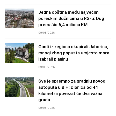
Jedna opština među najvećim
poreskim dužnicima u RS-u: Dug
premašio 6,4 miliona KM
09/08/2026
Gosti iz regiona okupirali Jahorinu,
mnogi zbog popusta umjesto mora
izabrali planinu
09/08/2026
Sve je spremno za gradnju novog
autoputa u BiH: Dionica od 44
kilometra povezat će dva važna
grada
09/08/2026