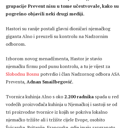
grupacije Prevent nisu u tome učestvovale, kako su
pogrešno objavili neki drugi mediji.
Hastori su ranije postali glavni dioničari njemačkog
giganta Alno i preuzeli su kontrolu na Nadzornim
odborom.
Izborom novog menadžmenta, Hastor je stavio
njemačku firmu pod punu kontrolu, a tu je vijest za
Slobodnu Bosnu
potvrdio i član Nadzornog odbora ASA
Preventa,
Adnan Smailbegović.
Tvornica kuhinja Alno s oko
2.200 radnika
spada u red
vodećih proizvođača kuhinja u Njemačkoj i sastoji se od
tri proizvodne tvornice iz kojih se pokriva lokalno
njemačko tržište ali i tržište cijele Evope, osobito
Švicarske, Britanije, Francuske, gdje imaju razgranatu