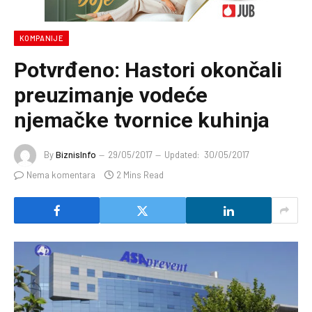
KOMPANIJE
Potvrđeno: Hastori okončali
preuzimanje vodeće
njemačke tvornice kuhinja
By
BiznisInfo
29/05/2017
Updated:
30/05/2017
Nema komentara
2 Mins Read