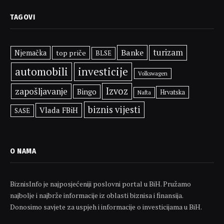
TAGOVI
Banke
turizam
Njemačka
top priče
BLSE
automobili
investicije
Volkswagen
Izvoz
zapošljavanje
Bingo
Hrvatska
Nafta
biznis vijesti
Vlada FBiH
SASE
O NAMA
BiznisInfo je najposjećeniji poslovni portal u BiH. Pružamo
najbolje i najbrže informacije iz oblasti biznisa i finansija.
Donosimo savjete za uspjeh i informacije o investicijama u BiH.