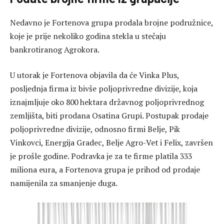
Nedavno je Fortenova grupa prodala brojne podružnice,
koje je prije nekoliko godina stekla u stečaju
bankrotiranog Agrokora.
U utorak je Fortenova objavila da će Vinka Plus,
posljednja firma iz bivše poljoprivredne divizije, koja
iznajmljuje oko 800 hektara državnog poljoprivrednog
zemljišta, biti prodana Osatina Grupi. Postupak prodaje
poljoprivredne divizije, odnosno firmi Belje, Pik
Vinkovci, Energija Gradec, Belje Agro-Vet i Felix, završen
je prošle godine. Podravka je za te firme platila 333
miliona eura, a Fortenova grupa je prihod od prodaje
namijenila za smanjenje duga.