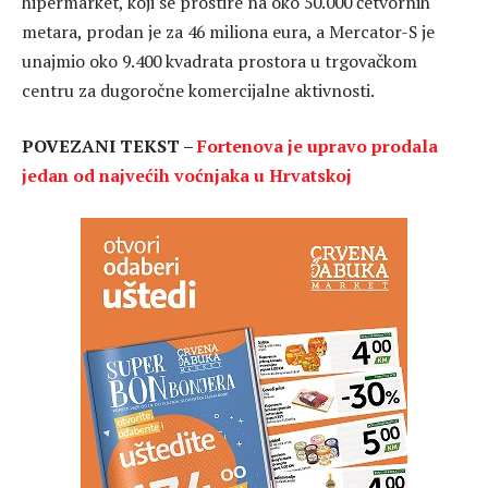
hipermarket, koji se prostire na oko 50.000 četvornih
metara, prodan je za 46 miliona eura, a Mercator-S je
unajmio oko 9.400 kvadrata prostora u trgovačkom
centru za dugoročne komercijalne aktivnosti.
POVEZANI TEKST –
Fortenova je upravo prodala
jedan od najvećih voćnjaka u Hrvatskoj