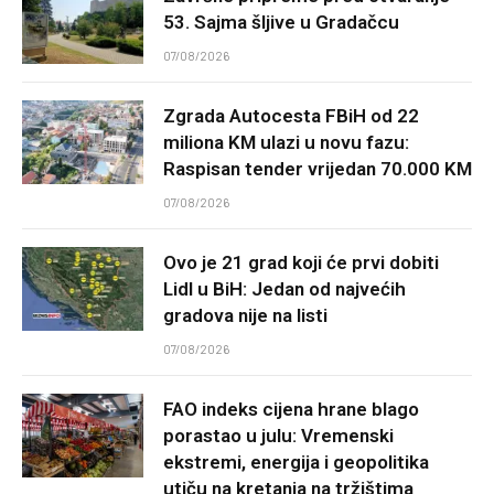
53. Sajma šljive u Gradačcu
07/08/2026
Zgrada Autocesta FBiH od 22
miliona KM ulazi u novu fazu:
Raspisan tender vrijedan 70.000 KM
07/08/2026
Ovo je 21 grad koji će prvi dobiti
Lidl u BiH: Jedan od najvećih
gradova nije na listi
07/08/2026
FAO indeks cijena hrane blago
porastao u julu: Vremenski
ekstremi, energija i geopolitika
utiču na kretanja na tržištima