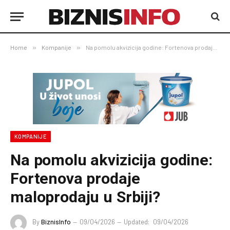
Home
»
Kompanije
»
Na pomolu akvizicija godine: Fortenova prodaje maloprodaju u Srbiji?
KOMPANIJE
Na pomolu akvizicija godine:
Fortenova prodaje
maloprodaju u Srbiji?
By
BiznisInfo
09/04/2026
Updated:
09/04/2026