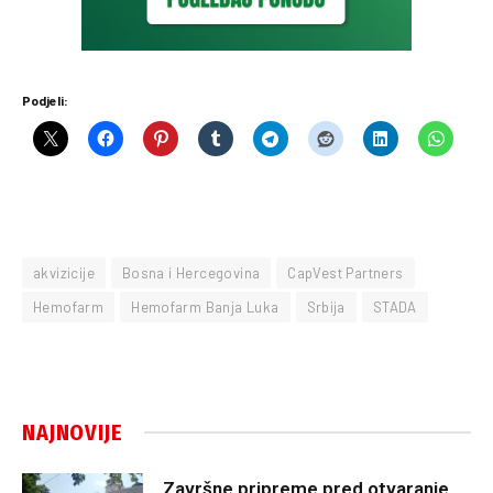
Podjeli:
akvizicije
Bosna i Hercegovina
CapVest Partners
Hemofarm
Hemofarm Banja Luka
Srbija
STADA
NAJNOVIJE
Završne pripreme pred otvaranje