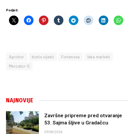
Podjeli:
Agrokor
biznis vijesti
Fortenova
Idea marketi
Mercator-S
NAJNOVIJE
Završne pripreme pred otvaranje
53. Sajma šljive u Gradačcu
07/08/2026