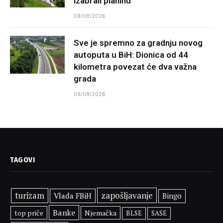
izabrali planinu
09/08/2026
Sve je spremno za gradnju novog
autoputa u BiH: Dionica od 44
kilometra povezat će dva važna
grada
09/08/2026
TAGOVI
zapošljavanje
turizam
Vlada FBiH
Bingo
Banke
top priče
Njemačka
BLSE
SASE