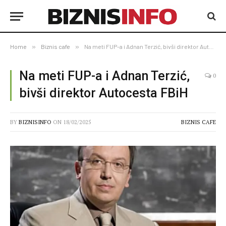
Home
»
Biznis cafe
»
Na meti FUP-a i Adnan Terzić, bivši direktor Autocesta FBiH
Na meti FUP-a i Adnan Terzić,
0
bivši direktor Autocesta FBiH
BY
BIZNISINFO
ON
18/02/2025
BIZNIS CAFE