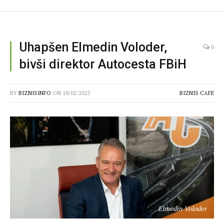
Uhapšen Elmedin Voloder,
0
bivši direktor Autocesta FBiH
BY
BIZNISINFO
ON
18/02/2025
BIZNIS CAFE
Elmedin Voloder