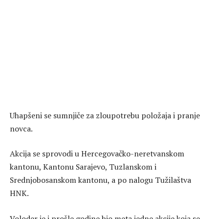
Uhapšeni se sumnjiče za zloupotrebu položaja i pranje
novca.
Akcija se sprovodi u Hercegovačko-neretvanskom
kantonu, Kantonu Sarajevo, Tuzlanskom i
Srednjobosanskom kantonu, a po nalogu Tužilaštva
HNK.
Voloder je i prošle godine bio meta jedne akcije koja se