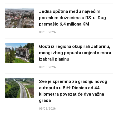
Jedna opština među najvećim
poreskim dužnicima u RS-u: Dug
premašio 6,4 miliona KM
09/08/2026
Gosti iz regiona okupirali Jahorinu,
mnogi zbog popusta umjesto mora
izabrali planinu
09/08/2026
Sve je spremno za gradnju novog
autoputa u BiH: Dionica od 44
kilometra povezat će dva važna
grada
09/08/2026