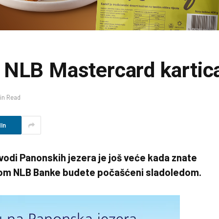
 NLB Mastercard karti
Min Read
In
 vodi Panonskih jezera je još veće kada znate
com NLB Banke budete počašćeni sladoledom.