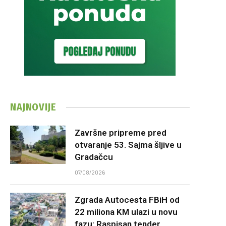
NAJNOVIJE
Završne pripreme pred
otvaranje 53. Sajma šljive u
Gradačcu
07/08/2026
Zgrada Autocesta FBiH od
22 miliona KM ulazi u novu
fazu: Raspisan tender