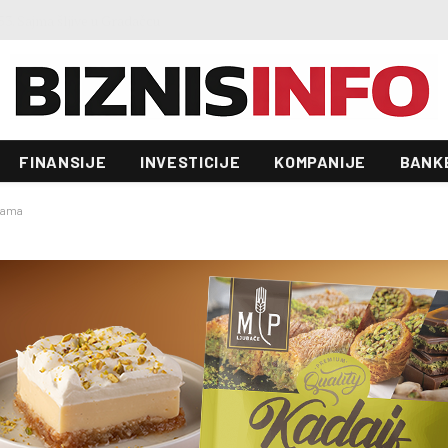
Zgrada Autocesta FBiH od 22 miliona KM ulazi u novu fazu: Raspisan tender vrijedan 70.000 KM
FINANSIJE
INVESTICIJE
KOMPANIJE
BANK
cama