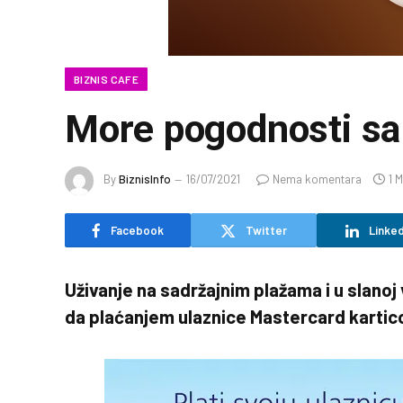
BIZNIS CAFE
More pogodnosti sa
By
BiznisInfo
16/07/2021
Nema komentara
1 
Facebook
Twitter
Linked
Uživanje na sadržajnim plažama i u slanoj
da plaćanjem ulaznice Mastercard karti