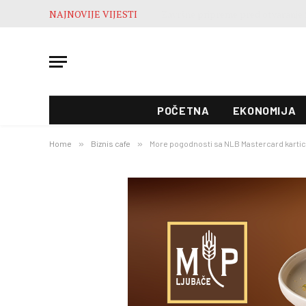
NAJNOVIJE VIJESTI
POČETNA
EKONOMIJA
Home
»
Biznis cafe
»
More pogodnosti sa NLB Mastercard karti