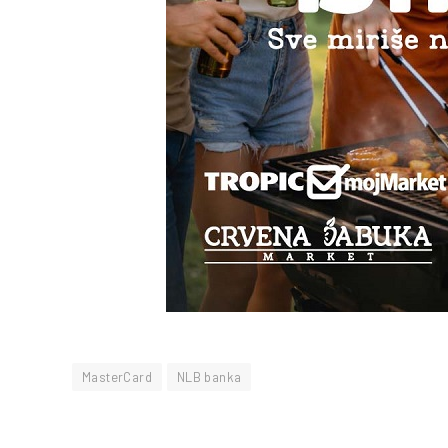
MasterCard
NLB banka