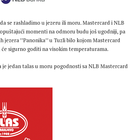
o da se rashladimo u jezeru ili moru. Mastercard i NLB
o opuštajući momenti na odmoru budu još ugodniji, pa
h jezera ’’Panonika’’ u Tuzli bilo kojom Mastercard
i će sigurno goditi na visokim temperaturama.
 je jedan talas u moru pogodnosti sa NLB Mastercard