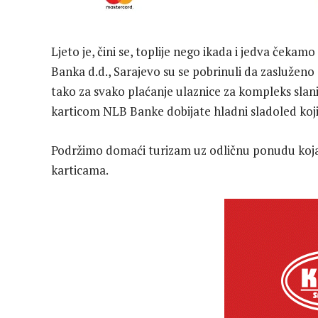
Ljeto je, čini se, toplije nego ikada i jedva čekam
Banka d.d., Sarajevo su se pobrinuli da zaslužen
tako za svako plaćanje ulaznice za kompleks slani
karticom NLB Banke dobijate hladni sladoled koj
Podržimo domaći turizam uz odličnu ponudu koja
karticama.