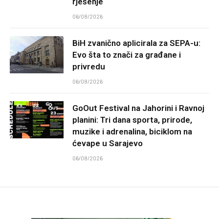
rješenje
06/08/2026
BiH zvanično aplicirala za SEPA-u:
Evo šta to znači za građane i
privredu
06/08/2026
GoOut Festival na Jahorini i Ravnoj
planini: Tri dana sporta, prirode,
muzike i adrenalina, biciklom na
ćevape u Sarajevo
06/08/2026