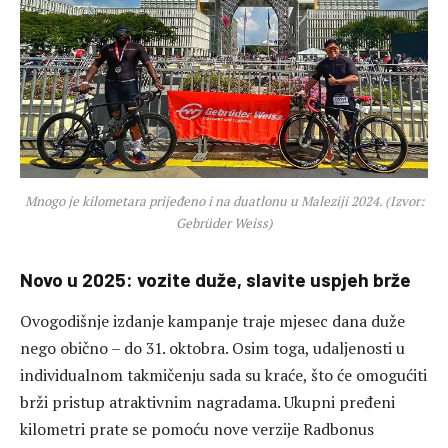
Mnogo je kilometara prijeđeno i na duatlonu u Maleziji 2024. (Izvor:
Gebrüder Weiss)
Novo u 2025: vozite duže, slavite uspjeh brže
Ovogodišnje izdanje kampanje traje mjesec dana duže
nego obično – do 31. oktobra. Osim toga, udaljenosti u
individualnom takmičenju sada su kraće, što će omogućiti
brži pristup atraktivnim nagradama. Ukupni pređeni
kilometri prate se pomoću nove verzije Radbonus