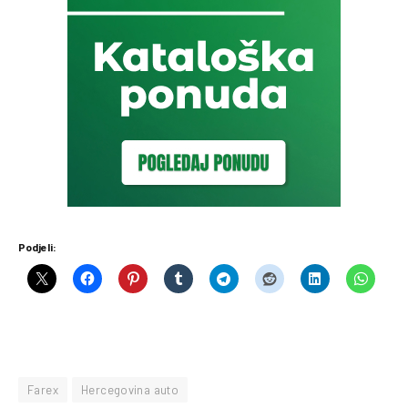
Podjeli:
Farex
Hercegovina auto