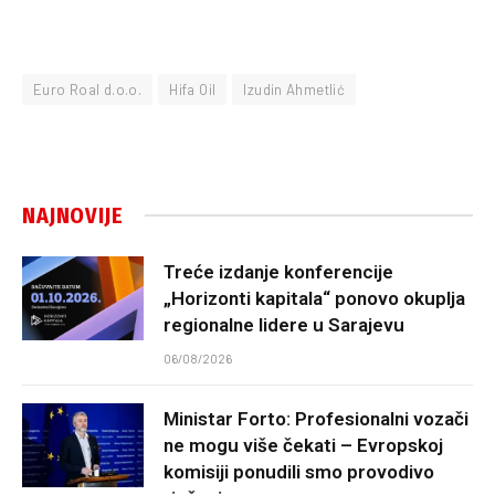
Euro Roal d.o.o.
Hifa Oil
Izudin Ahmetlić
NAJNOVIJE
Treće izdanje konferencije
„Horizonti kapitala“ ponovo okuplja
regionalne lidere u Sarajevu
06/08/2026
Ministar Forto: Profesionalni vozači
ne mogu više čekati – Evropskoj
komisiji ponudili smo provodivo