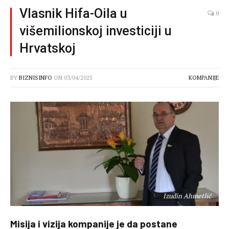
Vlasnik Hifa-Oila u
0
višemilionskoj investiciji u
Hrvatskoj
BY
BIZNISINFO
ON
03/04/2025
KOMPANIJE
Izudin Ahmetlić
Misija i vizija kompanije je da postane