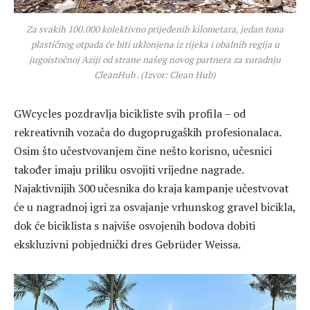
Za svakih 100.000 kolektivno prijeđenih kilometara, jedan tona
plastičnog otpada će biti uklonjena iz rijeka i obalnih regija u
jugoistočnoj Aziji od strane našeg novog partnera za suradnju
CleanHub . (Izvor: Clean Hub)
GWcycles pozdravlja bicikliste svih profila – od
rekreativnih vozača do dugoprugaških profesionalaca.
Osim što učestvovanjem čine nešto korisno, učesnici
također imaju priliku osvojiti vrijedne nagrade.
Najaktivnijih 300 učesnika do kraja kampanje učestvovat
će u nagradnoj igri za osvajanje vrhunskog gravel bicikla,
dok će biciklista s najviše osvojenih bodova dobiti
ekskluzivni pobjednički dres Gebrüder Weissa.