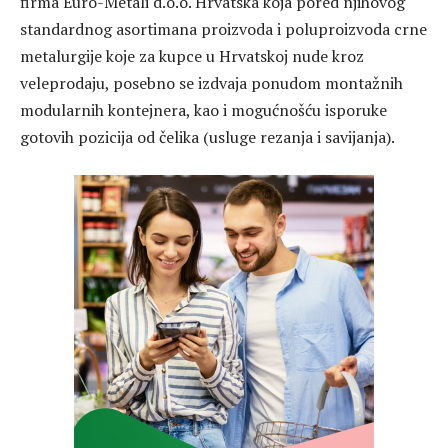
firma Euro-Metali d.o.o. Hrvatska koja pored njihovog
standardnog asortimana proizvoda i poluproizvoda crne
metalurgije koje za kupce u Hrvatskoj nude kroz
veleprodaju, posebno se izdvaja ponudom montažnih
modularnih kontejnera, kao i mogućnošću isporuke
gotovih pozicija od čelika (usluge rezanja i savijanja).