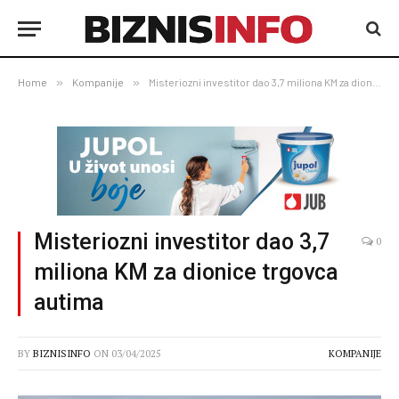
Home
»
Kompanije
»
Misteriozni investitor dao 3,7 miliona KM za dionice trgovca autima
Misteriozni investitor dao 3,7
0
miliona KM za dionice trgovca
autima
BY
BIZNISINFO
ON
03/04/2025
KOMPANIJE