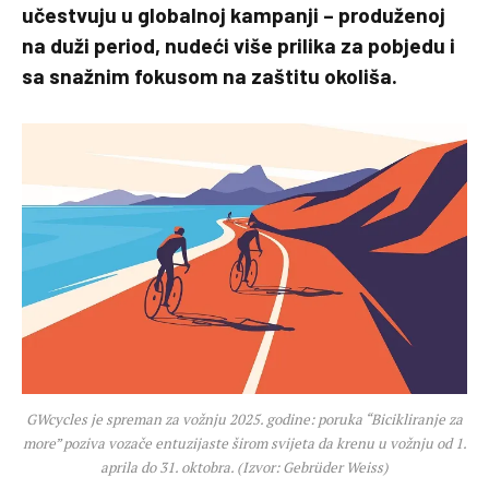
učestvuju u globalnoj kampanji – produženoj
na duži period, nudeći više prilika za pobjedu i
sa snažnim fokusom na zaštitu okoliša.
GWcycles je spreman za vožnju 2025. godine: poruka “Bicikliranje za
more” poziva vozače entuzijaste širom svijeta da krenu u vožnju od 1.
aprila do 31. oktobra. (Izvor: Gebrüder Weiss)