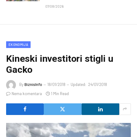
07/08/2026
EKONOMIJA
Kineski investitori stigli u
Gacko
By
BiznisInfo
18/01/2018
Updated:
24/01/2018
Nema komentara
1 Min Read