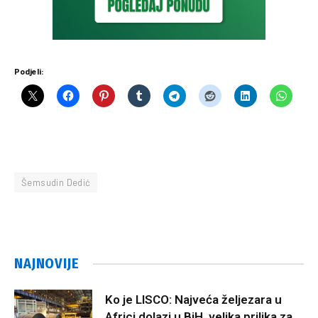
Podjeli:
Šemsudin Dedić
NAJNOVIJE
Ko je LISCO: Najveća željezara u
Africi dolazi u BiH, velika prilika za