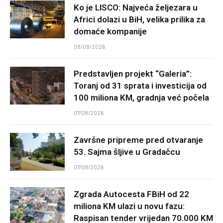
Ko je LISCO: Najveća željezara u
Africi dolazi u BiH, velika prilika za
domaće kompanije
08/08/2026
Predstavljen projekt “Galeria”:
Toranj od 31 sprata i investicija od
100 miliona KM, gradnja već počela
07/08/2026
Završne pripreme pred otvaranje
53. Sajma šljive u Gradačcu
07/08/2026
Zgrada Autocesta FBiH od 22
miliona KM ulazi u novu fazu:
Raspisan tender vrijedan 70.000 KM