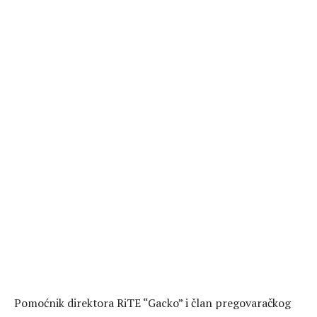
Pomoćnik direktora RiTE “Gacko” i član pregovaračkog