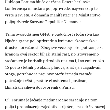
U sklopu Foruma bit će održana Deseta berlinska
konferencija ministara poljoprivrede, najveći skup te
vrste u svijetu, a domaćin manifestacije je Ministarstvo
poljoprivrede Savezne Republike Njemačke.
Tema ovogodišnjeg GFFA je budućnost stočarstva kao
ključne grane poljoprivrede o iznimnoj ekonomskoj i
društvenoj važnosti. Zbog sve veće svjetske potražnje za
hranom ovaj sektor bilježi stalni rast, no istovremeno
stočarstvo je korisnik prirodnih resursa i, kao emiter oko
15 posto štetnih po okoliš plinova, značajan zagađivač.
Stoga, potrebno je naći ravnotežu između rastuće
potražnje tržišta, zaštite ekosistema i postizanja
klimatskih ciljeva dogovorenih u Parizu.
Cilj Foruma je jačanje međunarodne saradnje na tom
polju i pronalaženje zajedničkih riješenja za održiv razvoj