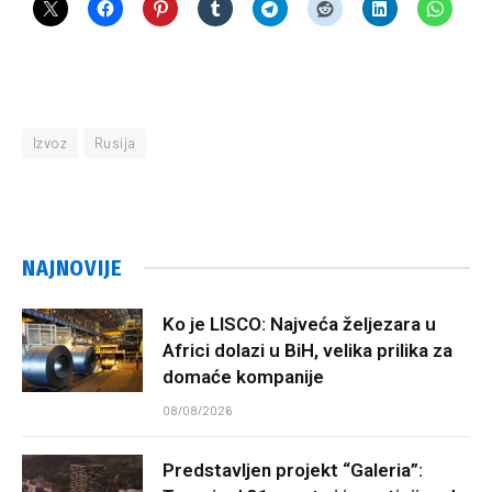
Izvoz
Rusija
NAJNOVIJE
Ko je LISCO: Najveća željezara u
Africi dolazi u BiH, velika prilika za
domaće kompanije
08/08/2026
Predstavljen projekt “Galeria”: