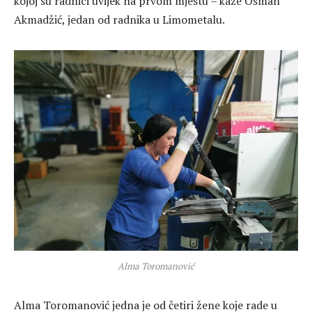
kojoj su radnici uvijek na prvom mjestu – kaže Osman
Akmadžić, jedan od radnika u Limometalu.
Alma Toromanović
Alma Toromanović jedna je od četiri žene koje rade u