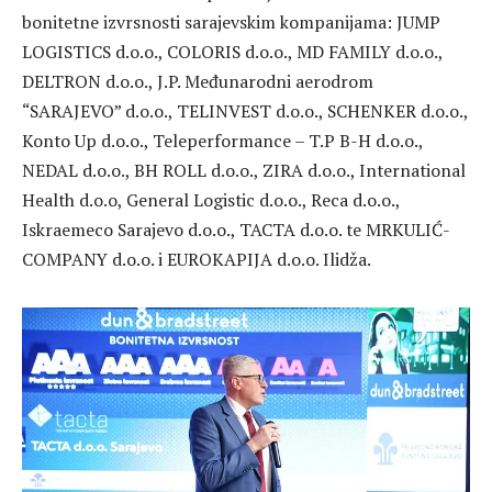
bonitetne izvrsnosti sarajevskim kompanijama: JUMP
LOGISTICS d.o.o., COLORIS d.o.o., MD FAMILY d.o.o.,
DELTRON d.o.o., J.P. Međunarodni aerodrom
“SARAJEVO” d.o.o., TELINVEST d.o.o., SCHENKER d.o.o.,
Konto Up d.o.o., Teleperformance – T.P B-H d.o.o.,
NEDAL d.o.o., BH ROLL d.o.o., ZIRA d.o.o., International
Health d.o.o, General Logistic d.o.o., Reca d.o.o.,
Iskraemeco Sarajevo d.o.o., TACTA d.o.o. te MRKULIĆ-
COMPANY d.o.o. i EUROKAPIJA d.o.o. Ilidža.