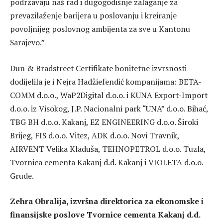
podržavaju naš rad i dugogodišnje zalaganje za
prevazilaženje barijera u poslovanju i kreiranje
povoljnijeg poslovnog ambijenta za sve u Kantonu
Sarajevo.”
Dun & Bradstreet Certifikate bonitetne izvrsnosti
dodijelila je i Nejra Hadžiefendić kompanijama: BETA-
COMM d.o.o., WaP2Digital d.o.o. i KUNA Export-Import
d.o.o. iz Visokog, J.P. Nacionalni park “UNA” d.o.o. Bihać,
TBG BH d.o.o. Kakanj, EZ ENGINEERING d.o.o. Široki
Brijeg, FIS d.o.o. Vitez, ADK d.o.o. Novi Travnik,
AIRVENT Velika Kladuša, TEHNOPETROL d.o.o. Tuzla,
Tvornica cementa Kakanj d.d. Kakanj i VIOLETA d.o.o.
Grude.
Zehra Obralija, izvršna direktorica za ekonomske i
finansijske poslove Tvornice cementa Kakanj d.d.