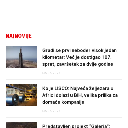
NAJNOVIJE
Gradi se prvi neboder visok jedan
kilometar: Već je dostigao 107.
sprat, završetak za dvije godine
08/08/2026
Ko je LISCO: Najveća željezara u
Africi dolazi u BiH, velika prilika za
domaće kompanije
08/08/2026
Predstavljen projekt “Galeria”: