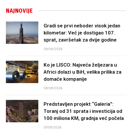
NAJNOVIJE
Gradi se prvi neboder visok jedan
kilometar: Već je dostigao 107.
sprat, završetak za dvije godine
08/08/2026
Ko je LISCO: Najveća željezara u
Africi dolazi u BiH, velika prilika za
domaće kompanije
08/08/2026
Predstavljen projekt “Galeria”:
Toranj od 31 sprata i investicija od
100 miliona KM, gradnja već počela
07/08/2026