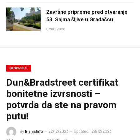
Završne pripreme pred otvaranje
53. Sajma šljive u Gradačcu
07/08/2026
KOMPANIJE
Dun&Bradstreet certifikat
bonitetne izvrsnosti –
potvrda da ste na pravom
putu!
By
BiznisInfo
22/12/2023
Updated:
28/12/2023