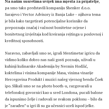
Na našim susretima uvijek ima mjesta za prijatelje
,
pa smo tako predstavili kompaniju Shenker d.o.o.
Sarajevo i Vector Advisory iz Banja Luke – njihova tema
je bila kako targetirati potencijalne korisnike da
prepoznaju značaj i važnost bonitetne ocjene i
bonitetnog izvještaja kod kreiranja rejtinga u poslovnoj i
kreditnoj sposobnosti.
Naravno, zabavljali smo se, igrali Mentimetar igricu da
vidimo koliko dobro nas naši gosti poznaju, uživali u
kuhinji kulinarske Akademija by Nermin Hodžić,
koktelima i vinima kompanije Masa, vinima vinarije
Hercegovina Produkt i muzici našeg vjernog benda Čoek
ipo. Slikali smo se na photo booth-u, razgovarali u
telefonskoj govornici kao u sred Londona, pucali balone
da ispunimo želje i radovali se svakom poklonu – bilo da
je “zarađen” u igri ili su ga učesnici uzeli ispod jelke.