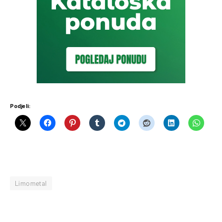
Podjeli:
Limometal