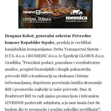
Dragana Kokot, generalni sekretar Privredne
komore Republike Srpske,
predala je certifikat
banjalučkim kompanijama: Delta Transportni Sistem –
D.T.S. d.o.o. i BIOMEDIC d.o.o. te Špediciji GLOBUS d.o.o.
Gradiška. “Pouzdani podaci, pouzdane i sveobuhvatne
analize, pregled finansijskih i drugih pokazatelja
privrede BiH u kombinaciji sa obukama i bitnim
informacijama, doprinose povećanju imidža ekonomije
BiH i promovišu najbolje iz naše privrede. Dun &
Bradstreet BiH to radi sjajno promocijom i isticanjem
IZVRSNIH poslovnih subjekata, a ja sam imala čast da
budem dio te promocije i uručim nekoliko sertifikata!”,