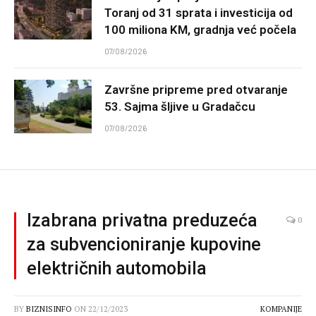
Toranj od 31 sprata i investicija od
100 miliona KM, gradnja već počela
07/08/2026
Završne pripreme pred otvaranje
53. Sajma šljive u Gradačcu
07/08/2026
Izabrana privatna preduzeća
0
za subvencioniranje kupovine
električnih automobila
BY
BIZNISINFO
ON
22/12/2023
KOMPANIJE