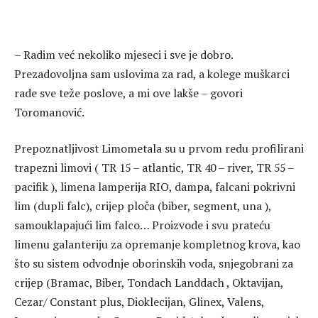
– Radim već nekoliko mjeseci i sve je dobro.
Prezadovoljna sam uslovima za rad, a kolege muškarci
rade sve teže poslove, a mi ove lakše – govori
Toromanović.
Prepoznatljivost Limometala su u prvom redu profilirani
trapezni limovi ( TR 15 – atlantic, TR 40 – river, TR 55 –
pacifik ), limena lamperija RIO, dampa, falcani pokrivni
lim (dupli falc), crijep ploča (biber, segment, una ),
samouklapajući lim falco… Proizvode i svu prateću
limenu galanteriju za opremanje kompletnog krova, kao
što su sistem odvodnje oborinskih voda, snjegobrani za
crijep (Bramac, Biber, Tondach Landdach , Oktavijan,
Cezar/ Constant plus, Dioklecijan, Glinex, Valens,