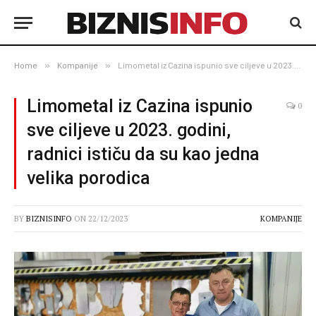
Home
»
Kompanije
»
Limometal iz Cazina ispunio sve ciljeve u 2023. godini, radnici ističu da su kao jedna velika porodica
Limometal iz Cazina ispunio
0
sve ciljeve u 2023. godini,
radnici ističu da su kao jedna
velika porodica
BY
BIZNISINFO
ON
22/12/2023
KOMPANIJE