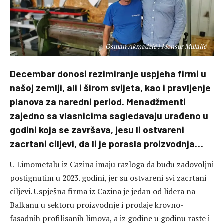
Osman Akmadžić i Mensur Mulalić
Decembar donosi rezimiranje uspjeha firmi u
našoj zemlji, ali i širom svijeta, kao i pravljenje
planova za naredni period. Menadžmenti
zajedno sa vlasnicima sagledavaju urađeno u
godini koja se završava, jesu li ostvareni
zacrtani ciljevi, da li je porasla proizvodnja…
U Limometalu iz Cazina imaju razloga da budu zadovoljni
postignutim u 2023. godini, jer su ostvareni svi zacrtani
ciljevi. Uspješna firma iz Cazina je jedan od lidera na
Balkanu u sektoru proizvodnje i prodaje krovno-
fasadnih profilisanih limova, a iz godine u godinu raste i