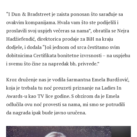
“I Dun & Bradstreet je zaista ponosan što sarađuje sa
ovakvim kompanijama. Hvala vam što ste podijelili i
proslavili svoj uspjeh večeras sa nama”, obratila se Nejra
Hadžiefendić, direktorica prodaje za BiH na kraju
dodjele, i dodala “Još jednom od srca čestitamo svim
dobitnicima Certifikata bonitetne izvrsnosti – na uspjehu
i svemu što čine za napredak bh. privrede.”
Kroz druženje nas je vodila šarmantna Emela Burdžović,
koja je trebala tu noć preuzeti priznanje na Ladies In
Awards-u kao TV lice godine. S obzirom da je Emela
odlučila ovu noć provesti sa nama, mi smo se potrudili
da nagrada ipak bude javno uručena.