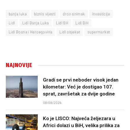
banja luka
biznis vijesti
dron snimak
investicije
Lidl
Lidl Banja Luka
Lidl BH
Lidl BiH
Lidl Bosna i Hercegovina
Lidl objekat
supermarket
NAJNOVIJE
Gradi se prvi neboder visok jedan
kilometar: Već je dostigao 107.
sprat, završetak za dvije godine
08/08/2026
Ko je LISCO: Najveća željezara u
Africi dolazi u BiH, velika prilika za