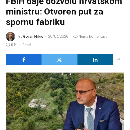
FBiH daje dozvolu hrvatskom
ministru: Otvoren put za
spornu fabriku
By
Goran Mrkić
20/03/2026
Nema komentara
6 Mins Read