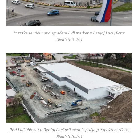
Iz zraka se vidi novoizgrađeni Lidl market u Banjoj Luci (Foto:
BiznisInfo.ba)
Prvi Lidl objekat u Banjoj Luci prikazan iz ptičje perspektive (Foto:
BiznisInfo.ba)