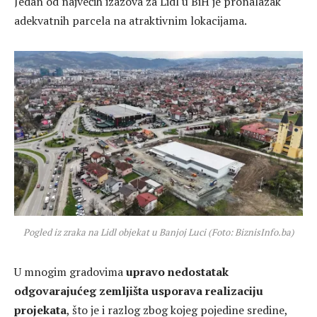
Jedan od najvećih izazova za Lidl u BiH je pronalazak
adekvatnih parcela na atraktivnim lokacijama.
Pogled iz zraka na Lidl objekat u Banjoj Luci (Foto: BiznisInfo.ba)
U mnogim gradovima
upravo nedostatak
odgovarajućeg zemljišta usporava realizaciju
projekata
, što je i razlog zbog kojeg pojedine sredine,