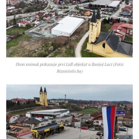
Dron snimak prikazuje prvi Lidl objekat u Banjoj Luci (Foto:
BiznisInfo.ba)