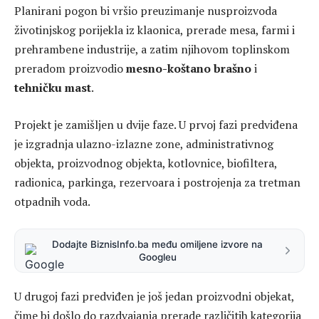
Planirani pogon bi vršio preuzimanje nusproizvoda
životinjskog porijekla iz klaonica, prerade mesa, farmi i
prehrambene industrije, a zatim njihovom toplinskom
preradom proizvodio
mesno-koštano brašno
i
tehničku mast
.
Projekt je zamišljen u dvije faze. U prvoj fazi predviđena
je izgradnja ulazno-izlazne zone, administrativnog
objekta, proizvodnog objekta, kotlovnice, biofiltera,
radionica, parkinga, rezervoara i postrojenja za tretman
otpadnih voda.
Dodajte BiznisInfo.ba među omiljene izvore na
Googleu
U drugoj fazi predviđen je još jedan proizvodni objekat,
čime bi došlo do razdvajanja prerade različitih kategorija