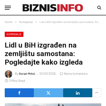
Home
»
Kompanije
»
Lidl u BiH izgrađen na zemljištu samostana: Pogledajte kako izgleda
KOMPANIJE
Lidl u BiH izgrađen na
zemljištu samostana:
Pogledajte kako izgleda
By
Goran Mrkić
20/03/2026
Nema komentara
3 Mins Read