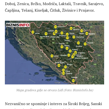
Doboj, Zenica, Brčko, Modriča, Laktaši, Travnik, Sarajevo,
Čapljina, Tešanj, Kiseljak, Čitluk, Živinice i Prnjavor.
Mapa gradova gdje se otvara Lidl (Foto: BiznisInfo.ba)
Nezvanično se spominje i interes za Široki Brijeg, Sanski