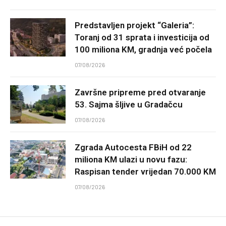
Predstavljen projekt “Galeria”:
Toranj od 31 sprata i investicija od
100 miliona KM, gradnja već počela
07/08/2026
Završne pripreme pred otvaranje
53. Sajma šljive u Gradačcu
07/08/2026
Zgrada Autocesta FBiH od 22
miliona KM ulazi u novu fazu:
Raspisan tender vrijedan 70.000 KM
07/08/2026