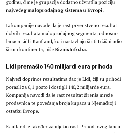
godinu, čime je grupacija dodatno učvrstila poziciju
najvećeg maloprodajnog sistema u Evropi.
Iz kompanije navode da je rast prvenstveno rezultat
dobrih rezultata maloprodajnog segmenta, odnosno
lanaca Lidl i Kaufland, koji nastavljaju širiti tržišni udio
širom kontinenta, piše
BiznisInfo.ba
.
Lidl premašio 140 milijardi eura prihoda
Najveći doprinos rezultatima dao je Lidl, čiji su prihodi
porasli za 6,1 posto i dostigli 140,2 milijarde eura.
Kompanija navodi da je rast rezultat širenja mreže
prodavnica te povećanja broja kupaca u Njemačkoj i
ostatku Evrope.
Kaufland je također zabilježio rast. Prihodi ovog lanca