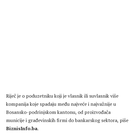
Riječ je o poduzetniku koji je vlasnik ili suvlasnik više
kompanija koje spadaju među najveće i najvažnije u
Bosansko-podrinjskom kantonu, od proizvođača
municije i građevinskih firmi do bankarskog sektora, piše
BiznisInfo.ba
.