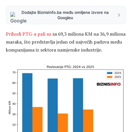
Dodajte BiznisInfo.ba među omiljene izvore na
Googleu
Prihodi PTG-a pali su
sa 69,3 miliona KM na 36,9 miliona
maraka, što predstavlja jedan od najvećih padova među
kompanijama iz sektora namjenske industrije.