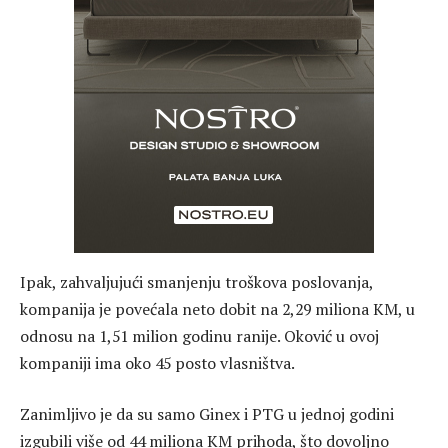
Ipak, zahvaljujući smanjenju troškova poslovanja,
kompanija je povećala neto dobit na 2,29 miliona KM, u
odnosu na 1,51 milion godinu ranije. Oković u ovoj
kompaniji ima oko 45 posto vlasništva.
Zanimljivo je da su samo Ginex i PTG u jednoj godini
izgubili više od 44 miliona KM prihoda, što dovoljno