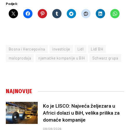
Podjeli:
Bosna i Hercegovina
investicije
Lidl
Lidl BH
maloprodaja
njemačke kompanije u BiH
Schwarz grupa
NAJNOVIJE
Ko je LISCO: Najveća željezara u
Africi dolazi u BiH, velika prilika za
domaće kompanije
08/08/2026