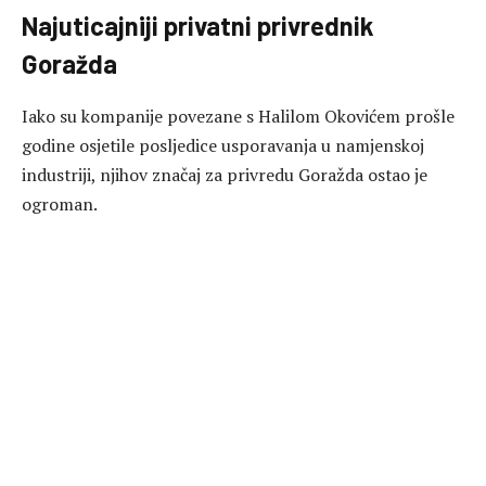
Najuticajniji privatni privrednik
Goražda
Iako su kompanije povezane s Halilom Okovićem prošle
godine osjetile posljedice usporavanja u namjenskoj
industriji, njihov značaj za privredu Goražda ostao je
ogroman.