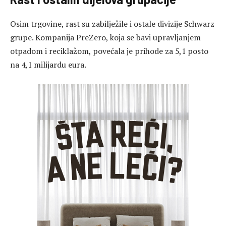
Osim trgovine, rast su zabilježile i ostale divizije Schwarz
grupe. Kompanija PreZero, koja se bavi upravljanjem
otpadom i reciklažom, povećala je prihode za 5,1 posto
na 4,1 milijardu eura.