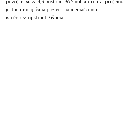
povećani su za 4,3 posto na 36,7 milijardi eura, pri čemu
je dodatno ojačana pozicija na njemačkom i
istočnoevropskim tržištima.