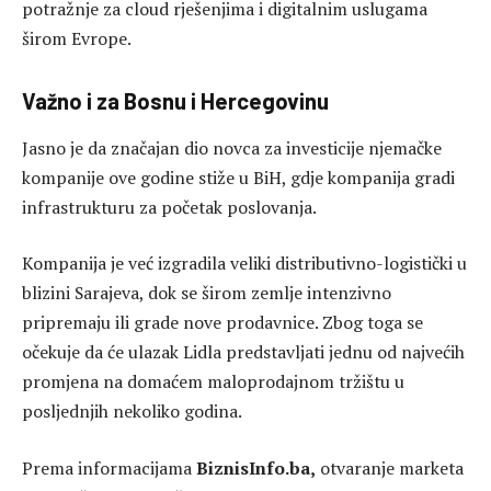
potražnje za cloud rješenjima i digitalnim uslugama
širom Evrope.
Važno i za Bosnu i Hercegovinu
Jasno je da značajan dio novca za investicije njemačke
kompanije ove godine stiže u BiH, gdje kompanija gradi
infrastrukturu za početak poslovanja.
Kompanija je već izgradila veliki distributivno-logistički u
blizini Sarajeva, dok se širom zemlje intenzivno
pripremaju ili grade nove prodavnice. Zbog toga se
očekuje da će ulazak Lidla predstavljati jednu od najvećih
promjena na domaćem maloprodajnom tržištu u
posljednjih nekoliko godina.
Prema informacijama
BiznisInfo.ba,
otvaranje marketa