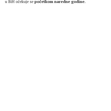
u BiH očekuje se
početkom naredne godine.