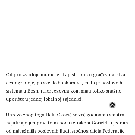
Od proizvodnje municije i kapisli, preko građevinarstva i
cestogradnje, pa sve do bankarstva, malo je poslovnih
sistema u Bosni i Hercegovini koji imaju toliko snažno
uporište u jednoj lokalnoj zajednici.
Upravo zbog toga Halil Oković se već godinama smatra
najuticajnijim privatnim poduzetnikom Goražda i jednim
od najvažnijih poslovnih ljudi istočnog dijela Federacije