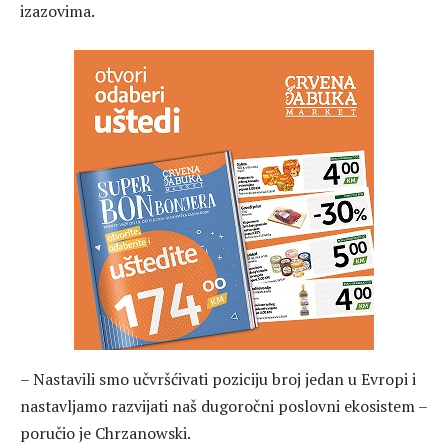
izazovima.
– Nastavili smo učvršćivati poziciju broj jedan u Evropi i
nastavljamo razvijati naš dugoročni poslovni ekosistem –
poručio je Chrzanowski.