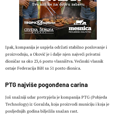
Ipak, kompanija je uspjela održati stabilno poslovanje i
proizvodnju, a Oković je i dalje njen najveći privatni
dioničar sa oko 23,6 posto vlasništva. Većinski vlasnik
ostaje Federacija BiH sa 51 posto dionica.
PTG najviše pogonđena carina
Još snažniji udar pretrpjela je kompanija PTG (Pobjeda
Technology) iz Goražda, koja proizvodi municiju i koja je
posljednjih godina bilježila snažan rast.