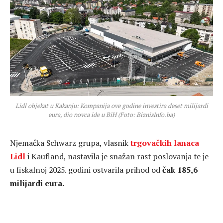
Lidl objekat u Kakanju: Kompanija ove godine investira deset milijardi
eura, dio novca ide u BiH (Foto: BiznisInfo.ba)
Njemačka Schwarz grupa, vlasnik
trgovačkih lanaca
Lidl
i Kaufland, nastavila je snažan rast poslovanja te je
u fiskalnoj 2025. godini ostvarila prihod od
čak 185,6
milijardi eura.