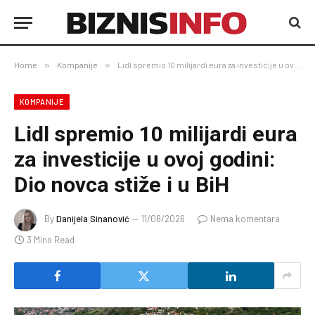
Home
»
Kompanije
»
Lidl spremio 10 milijardi eura za investicije u ovoj godini: Dio novca stiže i u BiH
KOMPANIJE
Lidl spremio 10 milijardi eura
za investicije u ovoj godini:
Dio novca stiže i u BiH
By
Danijela Sinanović
11/06/2026
Nema komentara
3 Mins Read