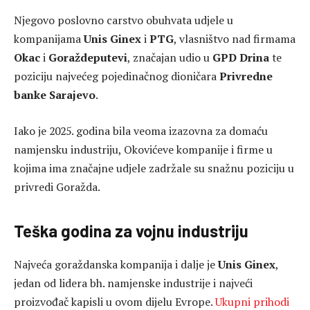
Njegovo poslovno carstvo obuhvata udjele u
kompanijama
Unis Ginex
i
PTG
, vlasništvo nad firmama
Okac
i
Goraždeputevi
, značajan udio u
GPD Drina
te
poziciju najvećeg pojedinačnog dioničara
Privredne
banke Sarajevo
.
Iako je 2025. godina bila veoma izazovna za domaću
namjensku industriju, Okovićeve kompanije i firme u
kojima ima značajne udjele zadržale su snažnu poziciju u
privredi Goražda.
Teška godina za vojnu industriju
Najveća goraždanska kompanija i dalje je
Unis Ginex
,
jedan od lidera bh. namjenske industrije i najveći
proizvođač kapisli u ovom dijelu Evrope.
Ukupni prihodi