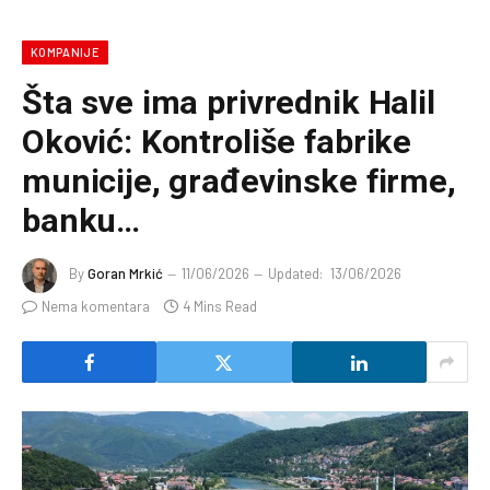
KOMPANIJE
Šta sve ima privrednik Halil
Oković: Kontroliše fabrike
municije, građevinske firme,
banku…
By
Goran Mrkić
11/06/2026
Updated:
13/06/2026
Nema komentara
4 Mins Read