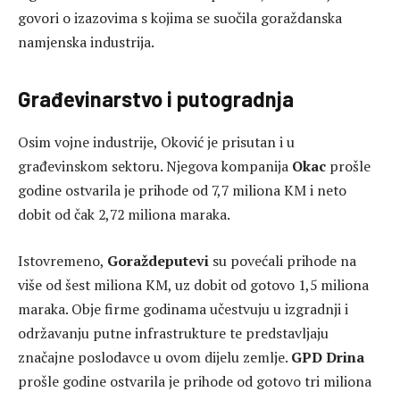
govori o izazovima s kojima se suočila goraždanska
namjenska industrija.
Građevinarstvo i putogradnja
Osim vojne industrije, Oković je prisutan i u
građevinskom sektoru. Njegova kompanija
Okac
prošle
godine ostvarila je prihode od 7,7 miliona KM i neto
dobit od čak 2,72 miliona maraka.
Istovremeno,
Goraždeputevi
su povećali prihode na
više od šest miliona KM, uz dobit od gotovo 1,5 miliona
maraka. Obje firme godinama učestvuju u izgradnji i
održavanju putne infrastrukture te predstavljaju
značajne poslodavce u ovom dijelu zemlje.
GPD Drina
prošle godine ostvarila je prihode od gotovo tri miliona