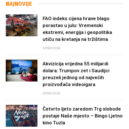
NAJNOVIJE
FAO indeks cijena hrane blago
porastao u julu: Vremenski
ekstremi, energija i geopolitika
utiču na kretanja na tržištima
07/08/2026
Akvizicija vrijedna 55 milijardi
dolara: Trumpov zet i Saudijci
preuzeli jednog od najvećih
proizvođača videoigara
07/08/2026
Četvrto ljeto zaredom Trg slobode
postaje Naše mjesto – Bingo Ljetno
kino Tuzla