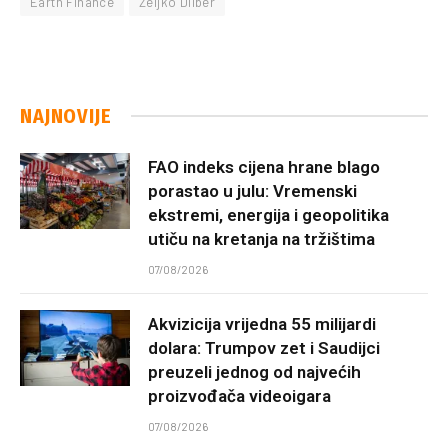
Earth Finance
Željko Dilber
NAJNOVIJE
FAO indeks cijena hrane blago
porastao u julu: Vremenski
ekstremi, energija i geopolitika
utiču na kretanja na tržištima
07/08/2026
Akvizicija vrijedna 55 milijardi
dolara: Trumpov zet i Saudijci
preuzeli jednog od najvećih
proizvođača videoigara
07/08/2026