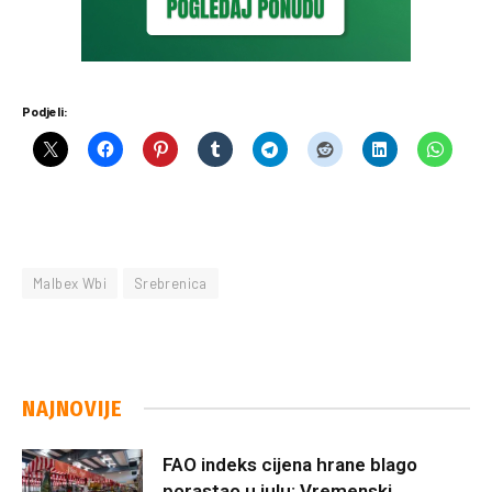
Podjeli:
Malbex Wbi
Srebrenica
NAJNOVIJE
FAO indeks cijena hrane blago
porastao u julu: Vremenski