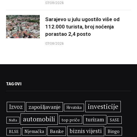
07/08/2026
Sarajevo u julu ugostilo više od
112.000 turista, broj noćenja
porastao 2,4 posto
07/08/2026
TAGOVI
investicije
Izvoz
zapošljavanje
Hrvatska
automobili
turizam
top priče
SASE
Nafta
biznis vijesti
Banke
Bingo
Njemačka
BLSE