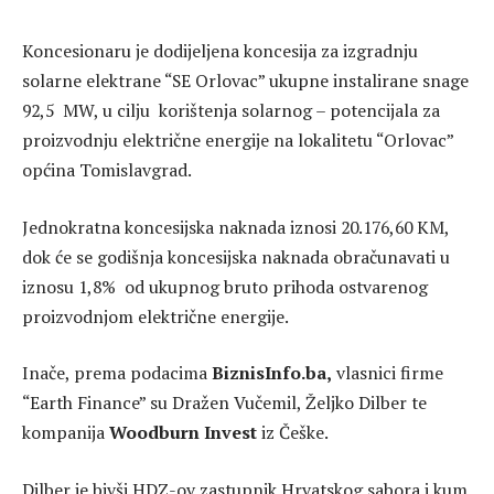
Koncesionaru je dodijeljena koncesija za izgradnju
solarne elektrane “SE Orlovac” ukupne instalirane snage
92,5 MW, u cilju korištenja solarnog – potencijala za
proizvodnju električne energije na lokalitetu “Orlovac”
općina Tomislavgrad.
Jednokratna koncesijska naknada iznosi 20.176,60 KM,
dok će se godišnja koncesijska naknada obračunavati u
iznosu 1,8% od ukupnog bruto prihoda ostvarenog
proizvodnjom električne energije.
Inače, prema podacima
BiznisInfo.ba,
vlasnici firme
“Earth Finance” su Dražen Vučemil, Željko Dilber te
kompanija
Woodburn Invest
iz Češke.
Dilber je bivši HDZ-ov zastupnik Hrvatskog sabora i kum