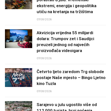
ekstremi, energija i geopolitika
utiču na kretanja na tržištima
07/08/2026
Akvizicija vrijedna 55 milijardi
dolara: Trumpov zet i Saudijci
preuzeli jednog od najvećih
proizvođača videoigara
07/08/2026
Četvrto ljeto zaredom Trg slobode
postaje Naše mjesto – Bingo Ljetno
kino Tuzla
07/08/2026
Sarajevo u julu ugostilo više od
112.000 turista, broj noćenja