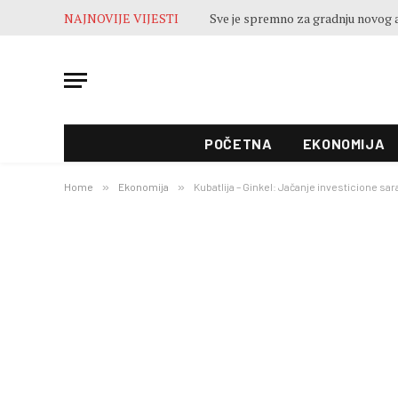
NAJNOVIJE VIJESTI
POČETNA
EKONOMIJA
Home
»
Ekonomija
»
Kubatlija – Ginkel: Jačanje investicione sa