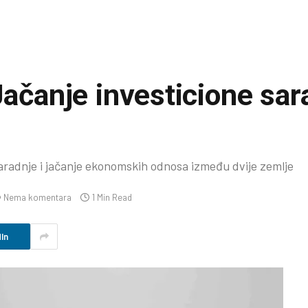
Jačanje investicione sar
aradnje i jačanje ekonomskih odnosa između dvije zemlje
Nema komentara
1 Min Read
In