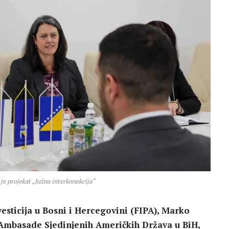
je projekat „Južna interkonekcija“
esticija u Bosni i Hercegovini (FIPA), Marko
 Ambasade Sjedinjenih Američkih Država u BiH,