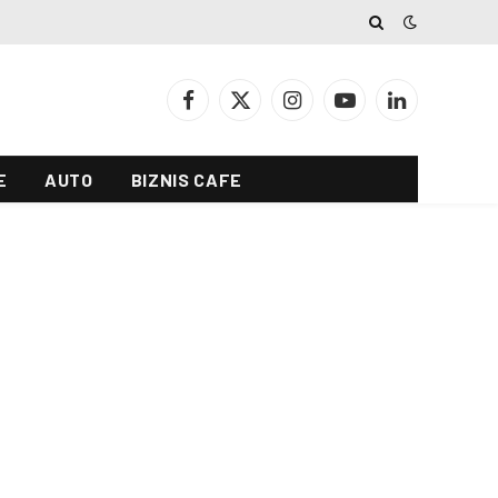
Facebook
X
Instagram
YouTube
LinkedIn
(Twitter)
E
AUTO
BIZNIS CAFE