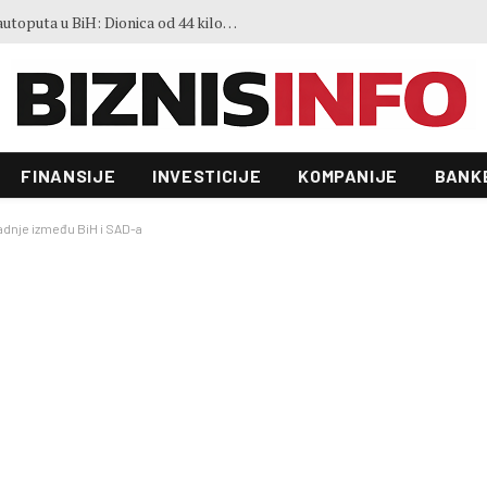
Sve je spremno za gradnju novog autoputa u BiH: Dionica od 44 kilometra povezat će dva važna grada
FINANSIJE
INVESTICIJE
KOMPANIJE
BANK
radnje između BiH i SAD-a