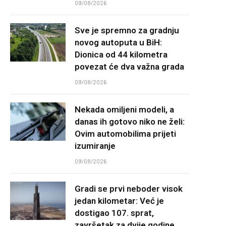
09/08/2026
Sve je spremno za gradnju
novog autoputa u BiH:
Dionica od 44 kilometra
povezat će dva važna grada
09/08/2026
Nekada omiljeni modeli, a
danas ih gotovo niko ne želi:
Ovim automobilima prijeti
izumiranje
09/08/2026
Gradi se prvi neboder visok
jedan kilometar: Već je
dostigao 107. sprat,
završetak za dvije godine