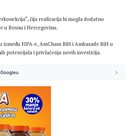
rkonekcija“, čija realizacija bi mogla dodatno
je u Bosnu i Hercegovinu.
dnju između FIPA-e, AmCham BiH i Ambasade BiH u
h potencijala i privlačenja novih investicija.
a Googleu