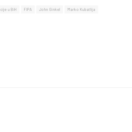
cije u BiH
FIPA
John Ginkel
Marko Kubatlija