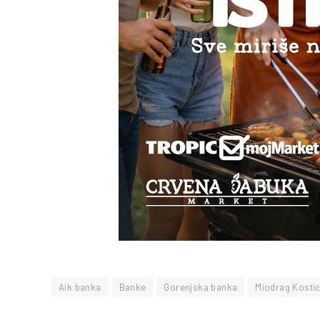
Aik banka
Banke
Gorenjska banka
Miodrag Kosti