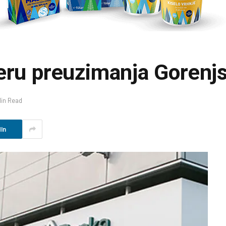
jeru preuzimanja Gorenj
Min Read
In