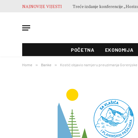
NAJNOVIJE VIJESTI
POČETNA
EKONOMIJA
Home
»
Banke
»
Kostić objavio namjeru preuzimanja Gorenjske