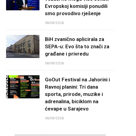
Evropskoj komisiji ponudili
smo provodivo rješenje
06/08/2026
BiH zvanično aplicirala za
SEPA-u: Evo šta to znači za
građane i privredu
06/08/2026
GoOut Festival na Jahorini i
Ravnoj planini: Tri dana
sporta, prirode, muzike i
adrenalina, biciklom na
ćevape u Sarajevo
06/08/2026