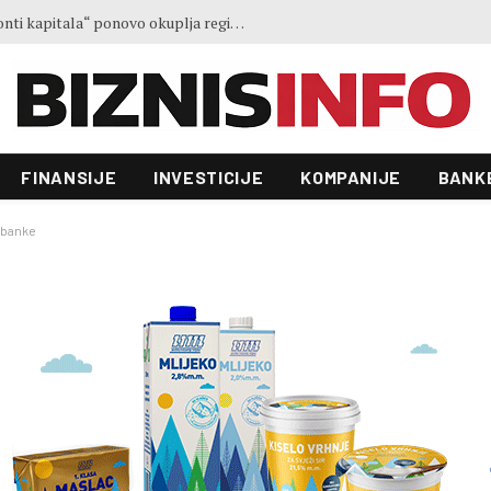
Ministar Forto: Profesionalni vozači ne mogu više čekati – Evropskoj komisiji ponudili smo provodivo rješenje
FINANSIJE
INVESTICIJE
KOMPANIJE
BANK
 banke