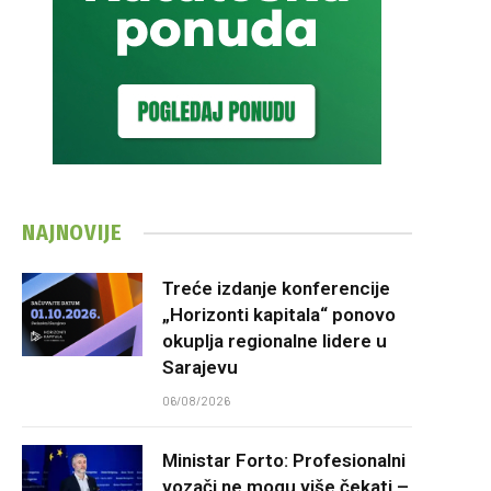
NAJNOVIJE
Treće izdanje konferencije
„Horizonti kapitala“ ponovo
okuplja regionalne lidere u
Sarajevu
06/08/2026
Ministar Forto: Profesionalni
vozači ne mogu više čekati –