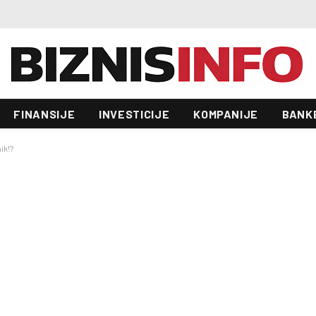
Predstavljen projekt “Galeria”: Toranj od 31 sprata i investicija od 100 miliona KM, gradnja već počela
FINANSIJE
INVESTICIJE
KOMPANIJE
BANK
ik!?