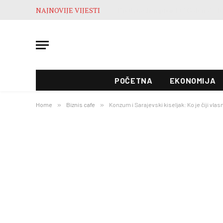
NAJNOVIJE VIJESTI
POČETNA
EKONOMIJA
Home
»
Biznis cafe
»
Konzum i Sarajevski kiseljak: Ko je čiji vlasn