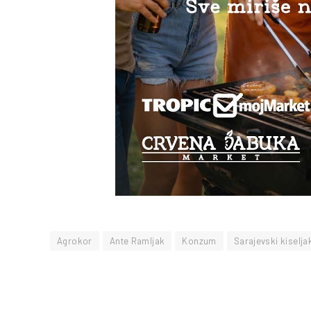
Agrokor
Ante Ramljak
Konzum
Sarajevski kiselja