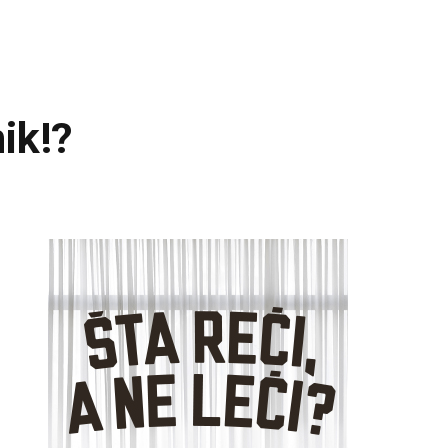
nik!?