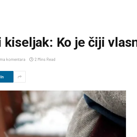
kiseljak: Ko je čiji vlas
ma komentara
2 Mins Read
In