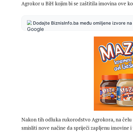
Agrokor u BiH kojim bi se zaštitila imovina ove k
Dodajte BiznisInfo.ba među omiljene izvore n
Nakon tih odluka rukorodstvo Agrokora, na čelu
smisliti nove načine da spriječi zapljenu imovine