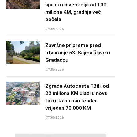
sprata i investicija od 100
miliona KM, gradnja već
počela
07/08/2026
Završne pripreme pred
otvaranje 53. Sajma šljive u
Gradačcu
07/08/2026
Zgrada Autocesta FBiH od
22 miliona KM ulazi u novu
fazu: Raspisan tender
vrijedan 70.000 KM
07/08/2026