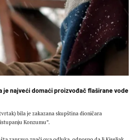
a je najveći domaći proizvođač flaširane vode
tvrtak) bila je zakazana skupština dioničara
pristupanju Konzumu”.
 šta zapravo znači ova odluka, odnosno da li Kiseljak