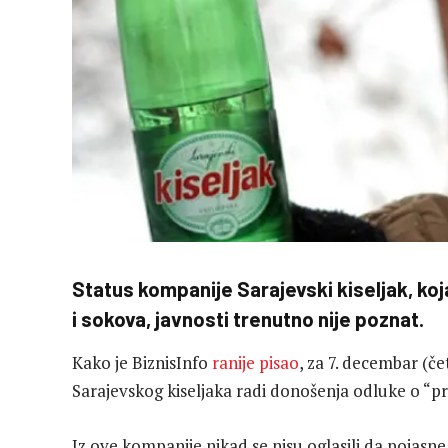
Status kompanije Sarajevski kiseljak, koj
i sokova, javnosti trenutno nije poznat.
Kako je BiznisInfo
ranije pisao
, za 7. decembar (če
Sarajevskog kiseljaka radi donošenja odluke o “
Iz ove kompanije nikad se nisu oglasili da pojasne