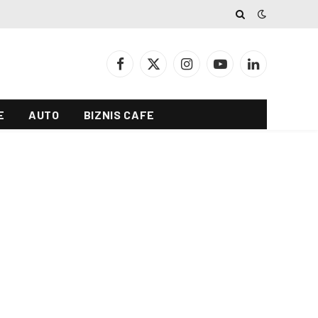
Facebook
X
Instagram
YouTube
LinkedIn
(Twitter)
E
AUTO
BIZNIS CAFE