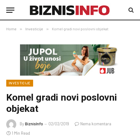
Home
»
Investicije
»
Komel gradi novi poslovni objekat
INVESTICIJE
Komel gradi novi poslovni
objekat
By
BiznisInfo
02/02/2019
Nema komentara
1 Min Read