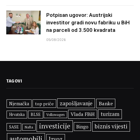
Potpisan ugovor: Austrijski
investitor gradi novu fabriku u BiH
na parceli od 3.500 kvadrata
05/08/2026
TAGOVI
zapošljavanje
Banke
Njemačka
top priče
turizam
Vlada FBiH
BLSE
Hrvatska
Volkswagen
investicije
biznis vijesti
Bingo
SASE
Nafta
automobili
Izvoz