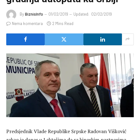
By
BiznisInfo
01/02/2019
Updated:
02/02/2019
Nema komentara
2 Mins Read
Predsjednik Vlade Republike Srpske Radovan Višković
rekao je danas u Laktašima da sa kineskim partnerima