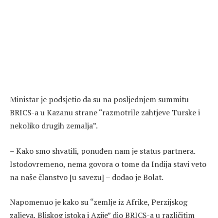
Ministar je podsjetio da su na posljednjem summitu
BRICS-a u Kazanu strane “razmotrile zahtjeve Turske i
nekoliko drugih zemalja”.
– Kako smo shvatili, ponuđen nam je status partnera.
Istodovremeno, nema govora o tome da Indija stavi veto
na naše članstvo [u savezu] – dodao je Bolat.
Napomenuo je kako su “zemlje iz Afrike, Perzijskog
zaljeva, Bliskog istoka i Azije” dio BRICS-a u različitim