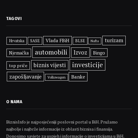
TAGOVI
turizam
Vlada FBiH
SASE
BLSE
Hrvatska
Nafta
automobili
Izvoz
Bingo
Njemačka
investicije
biznis vijesti
top priče
zapošljavanje
Banke
Volkswagen
O NAMA
BiznisInfo je najposjećeniji poslovni portal u BiH. Pružamo
najbolje i najbrže informacije iz oblasti biznisa i finansija.
Donosimo savjete za uspjeh i informacije o investicijama u BiH.