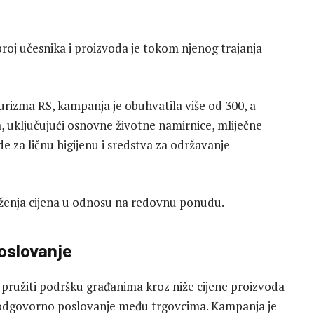
broj učesnika i proizvoda je tokom njenog trajanja
urizma RS, kampanja je obuhvatila više od 300, a
ija, uključujući osnovne životne namirnice, mliječne
de za ličnu higijenu i sredstva za održavanje
niženja cijena u odnosu na redovnu ponudu.
oslovanje
nje pružiti podršku građanima kroz niže cijene proizvoda
o odgovorno poslovanje među trgovcima. Kampanja je