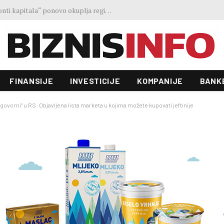
Ministar Forto: Profesionalni vozači ne mogu više čekati – Evropskoj komisiji ponudili smo provodivo rješenje
FINANSIJE
INVESTICIJE
KOMPANIJE
BANK
ovorni“ u RS: Objavljena lista marketa u kojima možete kupovati jeftinije