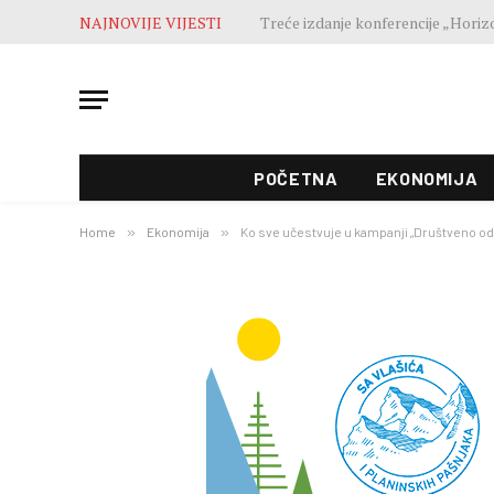
NAJNOVIJE VIJESTI
POČETNA
EKONOMIJA
Home
»
Ekonomija
»
Ko sve učestvuje u kampanji „Društveno odg