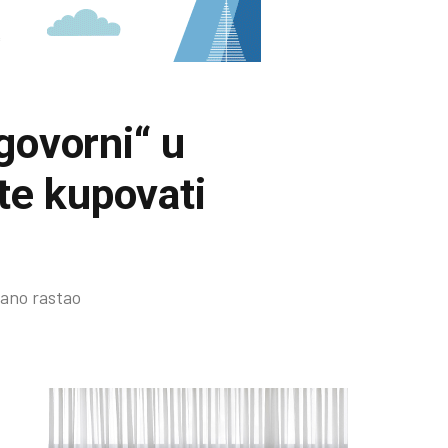
govorni“ u
te kupovati
rano rastao