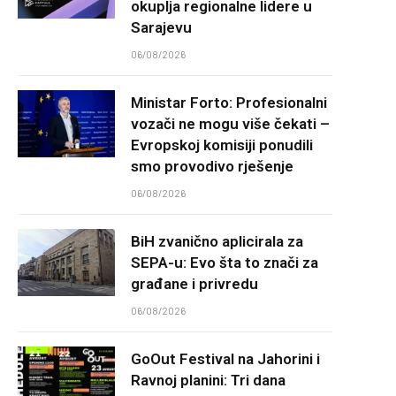
okuplja regionalne lidere u
Sarajevu
06/08/2026
Ministar Forto: Profesionalni
vozači ne mogu više čekati –
Evropskoj komisiji ponudili
smo provodivo rješenje
06/08/2026
BiH zvanično aplicirala za
SEPA-u: Evo šta to znači za
građane i privredu
06/08/2026
GoOut Festival na Jahorini i
Ravnoj planini: Tri dana