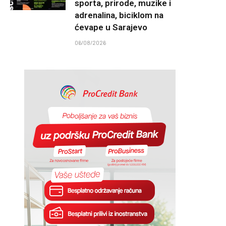
sporta, prirode, muzike i
adrenalina, biciklom na
ćevape u Sarajevo
06/08/2026