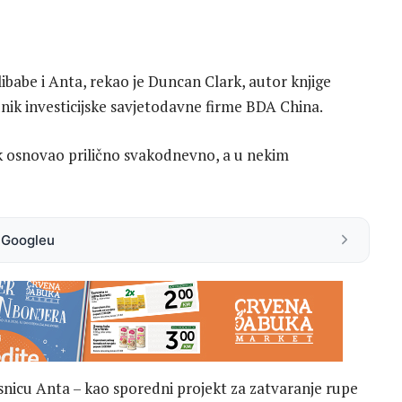
 Alibabe i Anta, rekao je Duncan Clark, autor knjige
dnik investicijske savjetodavne firme BDA China.
ack osnovao prilično svakodnevno, a u nekim
a Googleu
osnicu Anta – kao sporedni projekt za zatvaranje rupe