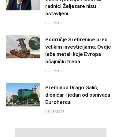
radnici Željezare nisu
ostavljeni
05/08/2026
Područje Srebrenice pred
velikim investicijama: Ovdje
leže metali koje Evropa
očajnički treba
05/08/2026
Preminuo Drago Galić,
dioničar i jedan od osnivača
Euroherca
05/08/2026