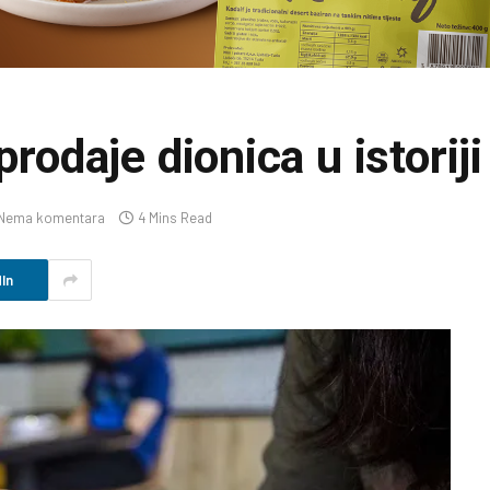
prodaje dionica u istoriji
Nema komentara
4 Mins Read
In