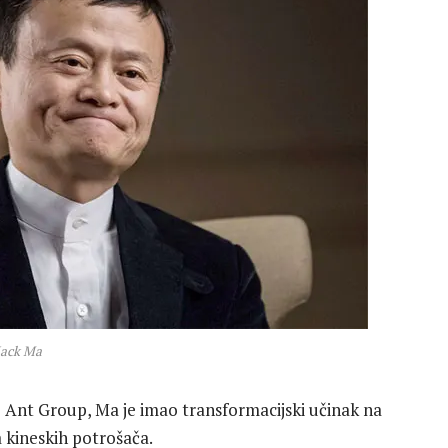
Jack Ma
 Ant Group, Ma je ​​imao transformacijski učinak na
a kineskih potrošača.