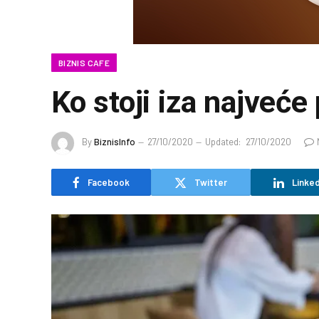
BIZNIS CAFE
Ko stoji iza najveće 
By
BiznisInfo
27/10/2020
Updated:
27/10/2020
Facebook
Twitter
Linked