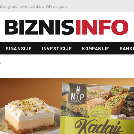
Ministar Lakić: Vlasnik je odbio rješenja Vlade, ali radnici Željezare nisu ostavljeni
FINANSIJE
INVESTICIJE
KOMPANIJE
BANK
i