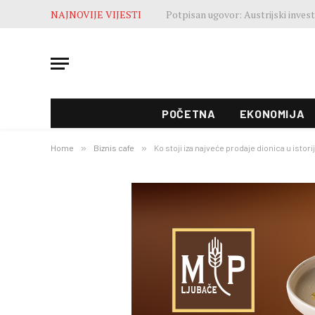
NAJNOVIJE VIJESTI
POČETNA
EKONOMIJA
Home
»
Biznis cafe
»
Ko stoji iza najveće prodaje dionica u istorij