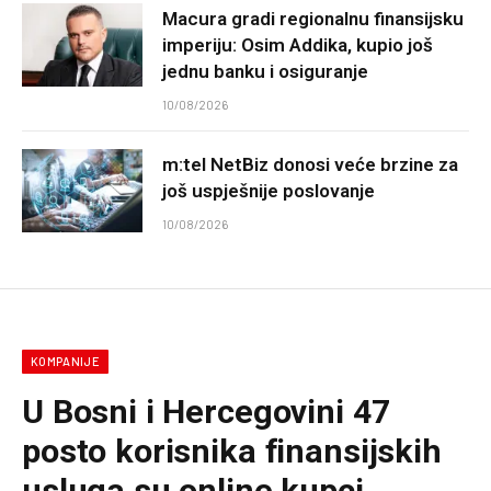
Macura gradi regionalnu finansijsku
imperiju: Osim Addika, kupio još
jednu banku i osiguranje
10/08/2026
m:tel NetBiz donosi veće brzine za
još uspješnije poslovanje
10/08/2026
KOMPANIJE
U Bosni i Hercegovini 47
posto korisnika finansijskih
usluga su online kupci