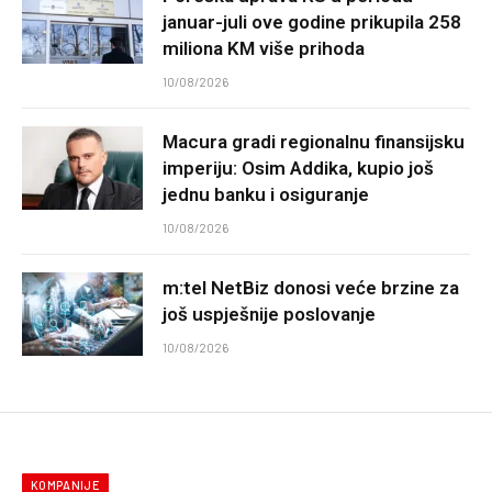
januar-juli ove godine prikupila 258
miliona KM više prihoda
10/08/2026
Macura gradi regionalnu finansijsku
imperiju: Osim Addika, kupio još
jednu banku i osiguranje
10/08/2026
m:tel NetBiz donosi veće brzine za
još uspješnije poslovanje
10/08/2026
KOMPANIJE