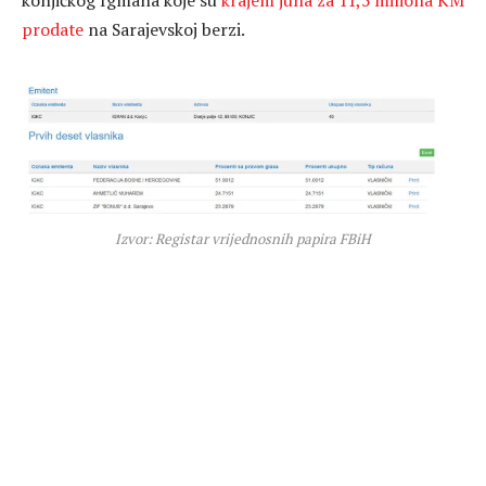
konjičkog Igmana koje su
krajem juna za 11,5 miliona KM
prodate
na Sarajevskoj berzi.
Izvor: Registar vrijednosnih papira FBiH