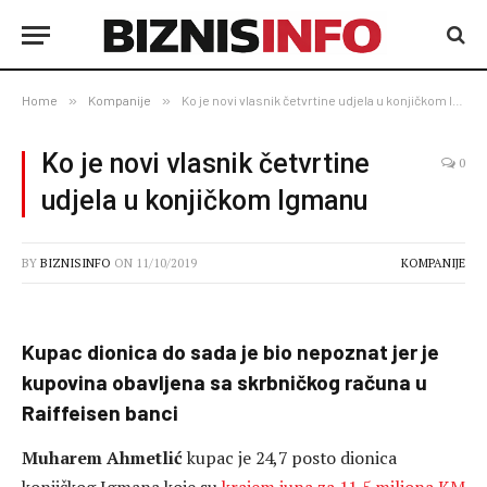
Home
»
Kompanije
»
Ko je novi vlasnik četvrtine udjela u konjičkom Igmanu
Ko je novi vlasnik četvrtine
0
udjela u konjičkom Igmanu
BY
BIZNISINFO
ON
11/10/2019
KOMPANIJE
Kupac dionica do sada je bio nepoznat jer je
kupovina obavljena sa skrbničkog računa u
Raiffeisen banci
Muharem Ahmetlić
kupac je 24,7 posto dionica