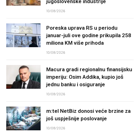
jugoslovenske industrije
10/08/2026
Poreska uprava RS u periodu
januar-juli ove godine prikupila 258
miliona KM više prihoda
10/08/2026
Macura gradi regionalnu finansijsku
imperiju: Osim Addika, kupio još
jednu banku i osiguranje
10/08/2026
m:tel NetBiz donosi veće brzine za
još uspješnije poslovanje
10/08/2026