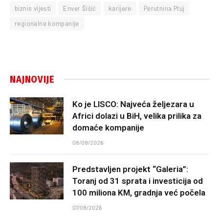
biznis vijesti
Enver Šišić
karijere
Perutnina Ptuj
regionalne kompanije
NAJNOVIJE
Ko je LISCO: Najveća željezara u
Africi dolazi u BiH, velika prilika za
domaće kompanije
08/08/2026
Predstavljen projekt “Galeria”:
Toranj od 31 sprata i investicija od
100 miliona KM, gradnja već počela
07/08/2026