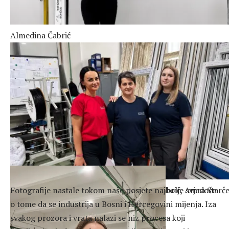
Almedina Čabrić
Uspjeh dolazi kroz timski rad: Almedina Čabrić, Amra Starčev
Fotografije nastale tokom naše posjete najbolje svjedoče
Adelisa Alić
o tome da se industrija u Bosni i Hercegovini mijenja. Iza
svakog prozora i vrata nalazi se niz procesa koji