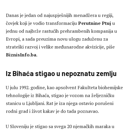
Danas je jedan od najuspješnijih menadžera u regiji,
čovjek koji je vodio transformaciju
Perutnine Ptuj
u
jednu od najbrže rastućih prehrambenih kompanija u
Evropi, a sada preuzima novu ulogu zaduženu za
strateški razvoj i velike međunarodne akvizicije, piše
BiznisInfo.ba
.
Iz Bihaća stigao u nepoznatu zemlju
U julu 1992. godine, kao apsolvent Fakulteta biohemijske
tehnologije iz Bihaća, stigao je vozom na željezničku
stanicu u Ljubljani. Rat je iza njega ostavio porušeni
rodni grad i život kakav je do tada poznavao.
U Sloveniju je stigao sa svega 20 njemačkih maraka u