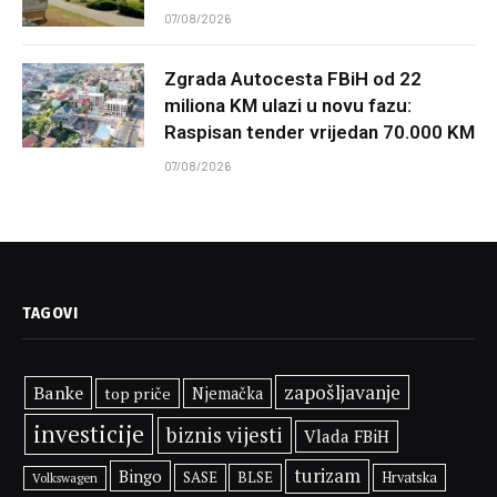
07/08/2026
Zgrada Autocesta FBiH od 22
miliona KM ulazi u novu fazu:
Raspisan tender vrijedan 70.000 KM
07/08/2026
TAGOVI
zapošljavanje
Banke
top priče
Njemačka
investicije
biznis vijesti
Vlada FBiH
turizam
Bingo
SASE
BLSE
Hrvatska
Volkswagen