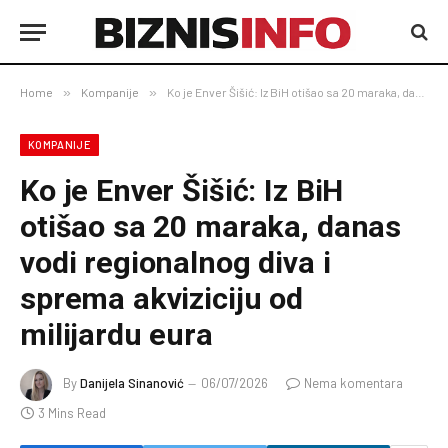
Home
»
Kompanije
»
Ko je Enver Šišić: Iz BiH otišao sa 20 maraka, danas vodi regionalnog diva i sprema akviziciju od milijardu eura
KOMPANIJE
Ko je Enver Šišić: Iz BiH
otišao sa 20 maraka, danas
vodi regionalnog diva i
sprema akviziciju od
milijardu eura
By
Danijela Sinanović
06/07/2026
Nema komentara
3 Mins Read