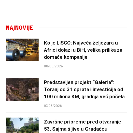
NAJNOVIJE
Ko je LISCO: Najveća željezara u
Africi dolazi u BiH, velika prilika za
domaće kompanije
08/08/2026
Predstavljen projekt “Galeria”:
Toranj od 31 sprata i investicija od
100 miliona KM, gradnja već počela
07/08/2026
Završne pripreme pred otvaranje
53. Sajma šljive u Gradačcu