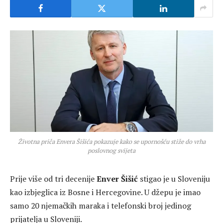
Životna priča Envera Šišića pokazuje kako se upornošću stiže do vrha
poslovnog svijeta
Prije više od tri decenije
Enver Šišić
stigao je u Sloveniju
kao izbjeglica iz Bosne i Hercegovine. U džepu je imao
samo 20 njemačkih maraka i telefonski broj jedinog
prijatelja u Sloveniji.