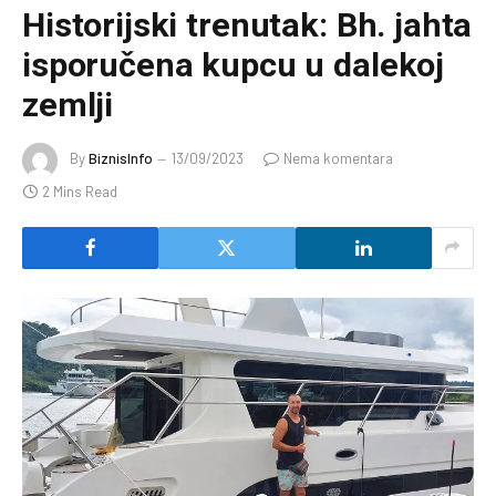
Historijski trenutak: Bh. jahta
isporučena kupcu u dalekoj
zemlji
By
BiznisInfo
13/09/2023
Nema komentara
2 Mins Read