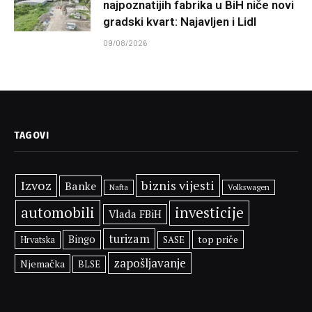
najpoznatijih fabrika u BiH niče novi
gradski kvart: Najavljen i Lidl
09/08/2026
TAGOVI
Izvoz
biznis vijesti
Banke
Volkswagen
Nafta
automobili
investicije
Vlada FBiH
turizam
Bingo
top priče
SASE
Hrvatska
zapošljavanje
Njemačka
BLSE