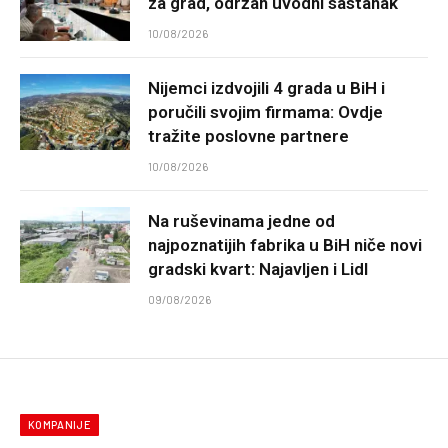
za grad, održan uvodni sastanak
10/08/2026
Nijemci izdvojili 4 grada u BiH i
poručili svojim firmama: Ovdje
tražite poslovne partnere
10/08/2026
Na ruševinama jedne od
najpoznatijih fabrika u BiH niče novi
gradski kvart: Najavljen i Lidl
09/08/2026
KOMPANIJE