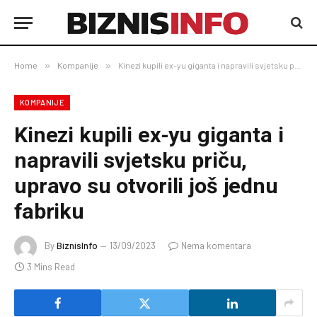
Home
»
Kompanije
»
Kinezi kupili ex-yu giganta i napravili svjetsku priču, upravo su otvorili još jednu fabriku
KOMPANIJE
Kinezi kupili ex-yu giganta i
napravili svjetsku priču,
upravo su otvorili još jednu
fabriku
By
BiznisInfo
13/09/2023
Nema komentara
3 Mins Read