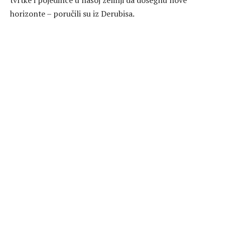
tvrtke i pojedince u našoj zemlji da dosegnu nove
horizonte – poručili su iz Derubisa.