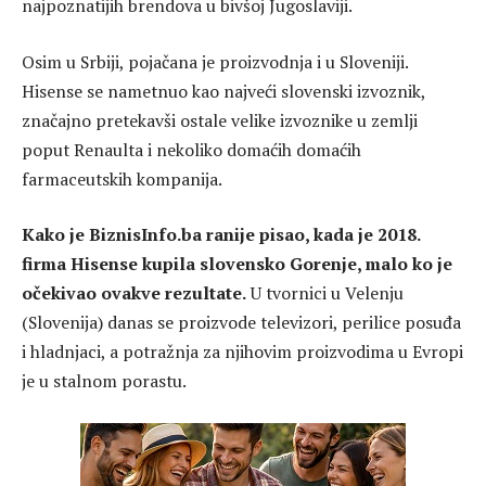
najpoznatijih brendova u bivšoj Jugoslaviji.
Osim u Srbiji, pojačana je proizvodnja i u Sloveniji.
Hisense se nametnuo kao najveći slovenski izvoznik,
značajno pretekavši ostale velike izvoznike u zemlji
poput Renaulta i nekoliko domaćih domaćih
farmaceutskih kompanija.
Kako je BiznisInfo.ba ranije pisao, kada je 2018.
firma Hisense kupila slovensko Gorenje, malo ko je
očekivao ovakve rezultate.
U tvornici u Velenju
(Slovenija) danas se proizvode televizori, perilice posuđa
i hladnjaci, a potražnja za njihovim proizvodima u Evropi
je u stalnom porastu.