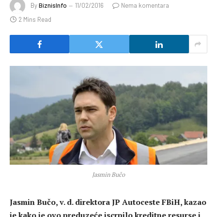
By
BiznisInfo
11/02/2016
Nema komentara
2 Mins Read
Jasmin Bučo
Jasmin Bučo, v. d. direktora JP Autoceste FBiH, kazao
je kako je ovo preduzeće iscrpilo kreditne resurse i