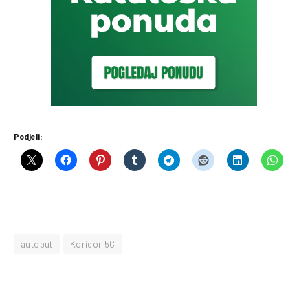
Podjeli:
autoput
Koridor 5C