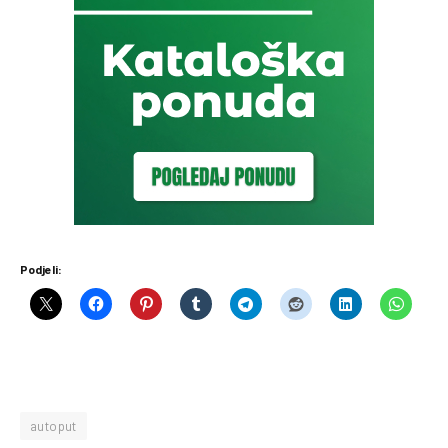
Podjeli:
autoput