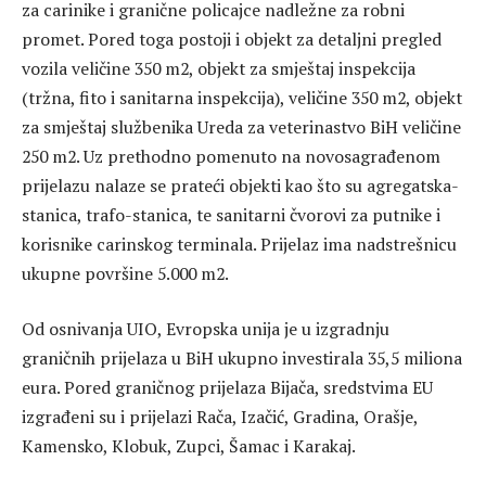
za carinike i granične policajce nadležne za robni
promet. Pored toga postoji i objekt za detaljni pregled
vozila veličine 350 m2, objekt za smještaj inspekcija
(tržna, fito i sanitarna inspekcija), veličine 350 m2, objekt
za smještaj službenika Ureda za veterinastvo BiH veličine
250 m2. Uz prethodno pomenuto na novosagrađenom
prijelazu nalaze se prateći objekti kao što su agregatska-
stanica, trafo-stanica, te sanitarni čvorovi za putnike i
korisnike carinskog terminala. Prijelaz ima nadstrešnicu
ukupne površine 5.000 m2.
Od osnivanja UIO, Evropska unija je u izgradnju
graničnih prijelaza u BiH ukupno investirala 35,5 miliona
eura. Pored graničnog prijelaza Bijača, sredstvima EU
izgrađeni su i prijelazi Rača, Izačić, Gradina, Orašje,
Kamensko, Klobuk, Zupci, Šamac i Karakaj.