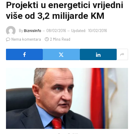
Projekti u energetici vrijedni
više od 3,2 milijarde KM
By
BiznisInfo
08/02/2016
Updated:
10/02/2016
Nema komentara
2 Mins Read