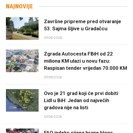
NAJNOVIJE
Završne pripreme pred otvaranje
53. Sajma šljive u Gradačcu
07/08/2026
Zgrada Autocesta FBiH od 22
miliona KM ulazi u novu fazu:
Raspisan tender vrijedan 70.000 KM
07/08/2026
Ovo je 21 grad koji će prvi dobiti
Lidl u BiH: Jedan od najvećih
gradova nije na listi
07/08/2026
FAO indeks cijena hrane blago