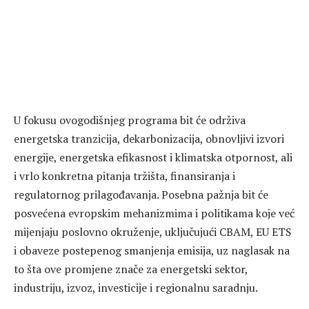
U fokusu ovogodišnjeg programa bit će održiva
energetska tranzicija, dekarbonizacija, obnovljivi izvori
energije, energetska efikasnost i klimatska otpornost, ali
i vrlo konkretna pitanja tržišta, finansiranja i
regulatornog prilagođavanja. Posebna pažnja bit će
posvećena evropskim mehanizmima i politikama koje već
mijenjaju poslovno okruženje, uključujući CBAM, EU ETS
i obaveze postepenog smanjenja emisija, uz naglasak na
to šta ove promjene znače za energetski sektor,
industriju, izvoz, investicije i regionalnu saradnju.