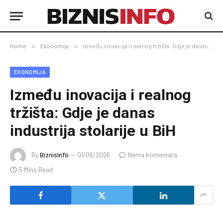
Home
»
Ekonomija
»
Između inovacija i realnog tržišta: Gdje je danas industrija stolarije u BiH
EKONOMIJA
Između inovacija i realnog
tržišta: Gdje je danas
industrija stolarije u BiH
By
BiznisInfo
01/06/2026
Nema komentara
5 Mins Read