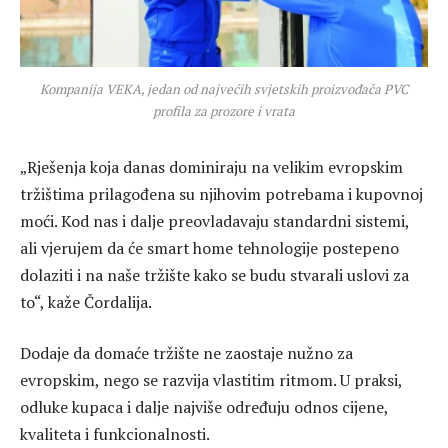
Kompanija VEKA, jedan od najvećih svjetskih proizvođača PVC
profila za prozore i vrata
„Rješenja koja danas dominiraju na velikim evropskim
tržištima prilagođena su njihovim potrebama i kupovnoj
moći. Kod nas i dalje preovladavaju standardni sistemi,
ali vjerujem da će smart home tehnologije postepeno
dolaziti i na naše tržište kako se budu stvarali uslovi za
to“, kaže Čordalija.
Dodaje da domaće tržište ne zaostaje nužno za
evropskim, nego se razvija vlastitim ritmom. U praksi,
odluke kupaca i dalje najviše određuju odnos cijene,
kvaliteta i funkcionalnosti.