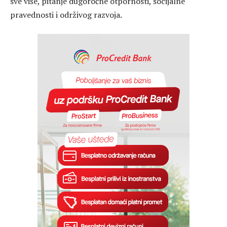
sve više, pitanje dugoročne otpornosti, socijalne
pravednosti i održivog razvoja.