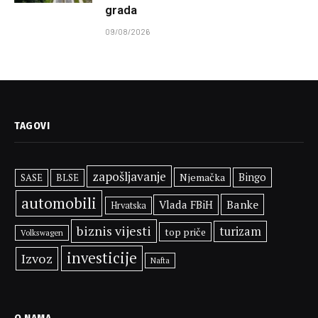
grada
09/08/2026
TAGOVI
zapošljavanje
Njemačka
Bingo
SASE
BLSE
automobili
Banke
Vlada FBiH
Hrvatska
biznis vijesti
turizam
top priče
Volkswagen
investicije
Izvoz
Nafta