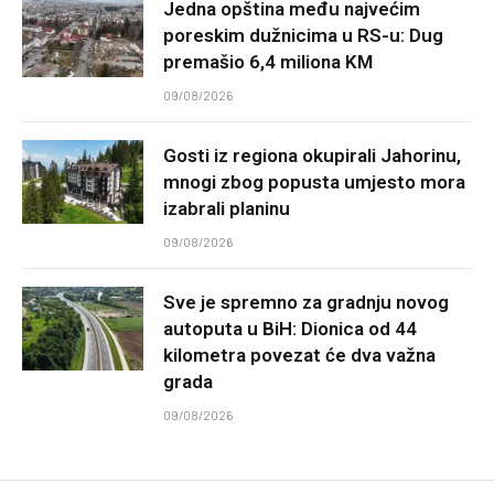
Jedna opština među najvećim
poreskim dužnicima u RS-u: Dug
premašio 6,4 miliona KM
09/08/2026
Gosti iz regiona okupirali Jahorinu,
mnogi zbog popusta umjesto mora
izabrali planinu
09/08/2026
Sve je spremno za gradnju novog
autoputa u BiH: Dionica od 44
kilometra povezat će dva važna
grada
09/08/2026