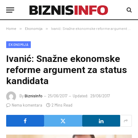
Home
»
Ekonomija
»
Ivanić: Snažne ekonomske reforme argument za status kandidata
EKONOMIJA
Ivanić: Snažne ekonomske
reforme argument za status
kandidata
By
BiznisInfo
25/06/2017
Updated:
29/06/2017
Nema komentara
2 Mins Read