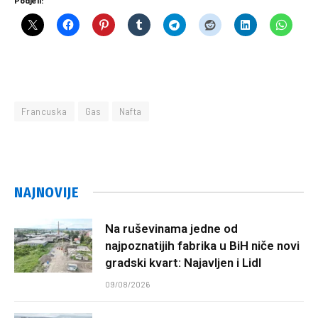
Francuska
Gas
Nafta
NAJNOVIJE
Na ruševinama jedne od
najpoznatijih fabrika u BiH niče novi
gradski kvart: Najavljen i Lidl
09/08/2026