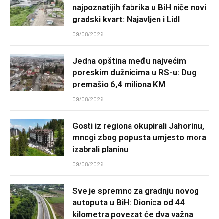
najpoznatijih fabrika u BiH niče novi
gradski kvart: Najavljen i Lidl
09/08/2026
Jedna opština među najvećim
poreskim dužnicima u RS-u: Dug
premašio 6,4 miliona KM
09/08/2026
Gosti iz regiona okupirali Jahorinu,
mnogi zbog popusta umjesto mora
izabrali planinu
09/08/2026
Sve je spremno za gradnju novog
autoputa u BiH: Dionica od 44
kilometra povezat će dva važna