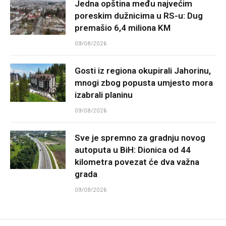
Jedna opština među najvećim
poreskim dužnicima u RS-u: Dug
premašio 6,4 miliona KM
09/08/2026
Gosti iz regiona okupirali Jahorinu,
mnogi zbog popusta umjesto mora
izabrali planinu
09/08/2026
Sve je spremno za gradnju novog
autoputa u BiH: Dionica od 44
kilometra povezat će dva važna
grada
09/08/2026