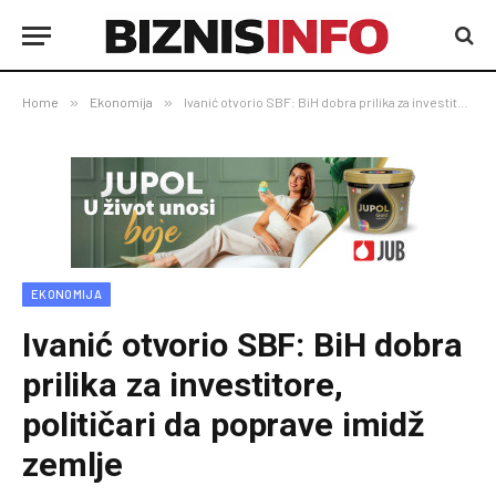
Home
»
Ekonomija
»
Ivanić otvorio SBF: BiH dobra prilika za investitore, političari da poprave imidž zemlje
EKONOMIJA
Ivanić otvorio SBF: BiH dobra
prilika za investitore,
političari da poprave imidž
zemlje