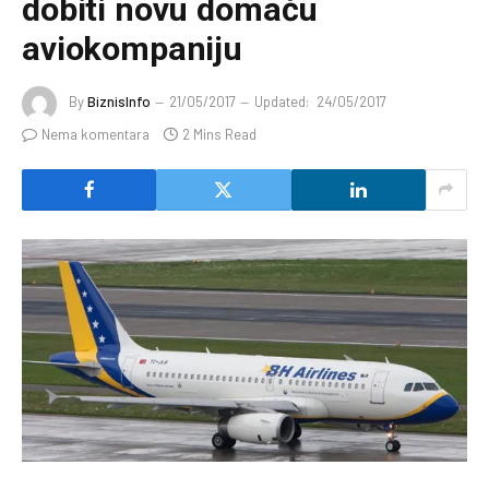
dobiti novu domaću
aviokompaniju
By
BiznisInfo
21/05/2017
Updated:
24/05/2017
Nema komentara
2 Mins Read