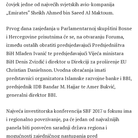
čovjek jedne od najvećih svjetskih avio-kompanija
„Emirates“ Sheikh Ahmed bin Saeed Al Maktoum.
Prvog dana zasjedanja u Parlamentarnoj skupštini Bosne
i Hercegovine prisutnima će se, na otvaranju Foruma,
između ostalih obratiti predsjedavajući Predsjedništva
BiH Mladen Ivanić te predsjedavajući Vijeća ministara
BiH Denis Zvizdić i direktor u Direkciji za proširenje EU
Christian Danielsson. Uvodna obraćanja imati
predstavnici organizatora Islamske razvojne banke i BBI,
predsjednik IDB Bandar M. Hajjar te Amer Bukvić,
generalni direktor BBI.
Najveća investitorska konferencija SBF 2017 u fokusu ima
i regionalno povezivanje, pa će jedan od najvažnijih
panela biti posvećen saradnji država regiona i
mogućnosti zajedničnog nastupanja pred