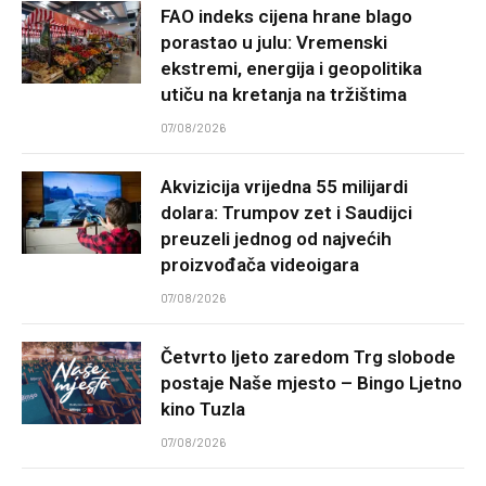
FAO indeks cijena hrane blago
porastao u julu: Vremenski
ekstremi, energija i geopolitika
utiču na kretanja na tržištima
07/08/2026
Akvizicija vrijedna 55 milijardi
dolara: Trumpov zet i Saudijci
preuzeli jednog od najvećih
proizvođača videoigara
07/08/2026
Četvrto ljeto zaredom Trg slobode
postaje Naše mjesto – Bingo Ljetno
kino Tuzla
07/08/2026