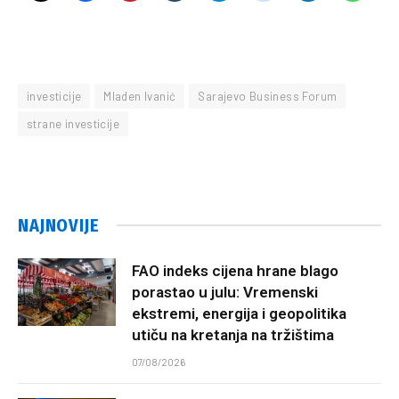
investicije
Mladen Ivanić
Sarajevo Business Forum
strane investicije
NAJNOVIJE
FAO indeks cijena hrane blago
porastao u julu: Vremenski
ekstremi, energija i geopolitika
utiču na kretanja na tržištima
07/08/2026