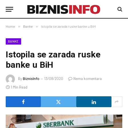
Home
»
Banke
»
Istopila se zarada ruske banke u BiH
BANKE
Istopila se zarada ruske
banke u BiH
By
BiznisInfo
13/08/2020
Nema komentara
1 Min Read