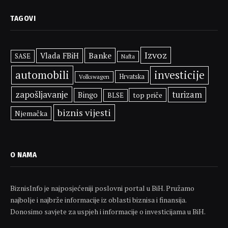
TAGOVI
Izvoz
Banke
Vlada FBiH
SASE
Nafta
automobili
investicije
Hrvatska
Volkswagen
zapošljavanje
turizam
Bingo
top priče
BLSE
biznis vijesti
Njemačka
O NAMA
BiznisInfo je najposjećeniji poslovni portal u BiH. Pružamo
najbolje i najbrže informacije iz oblasti biznisa i finansija.
Donosimo savjete za uspjeh i informacije o investicijama u BiH.