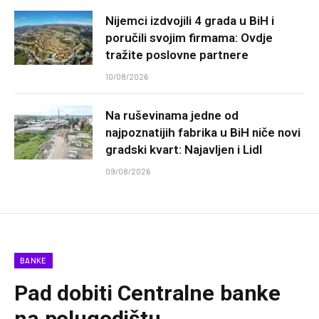
Nijemci izdvojili 4 grada u BiH i
poručili svojim firmama: Ovdje
tražite poslovne partnere
10/08/2026
Na ruševinama jedne od
najpoznatijih fabrika u BiH niče novi
gradski kvart: Najavljen i Lidl
09/08/2026
BANKE
Pad dobiti Centralne banke
na polugodištu