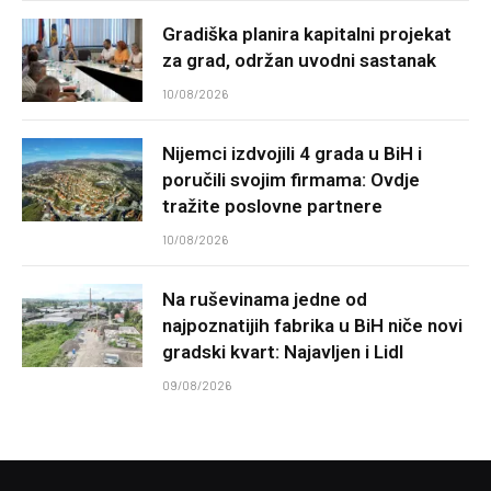
Gradiška planira kapitalni projekat
za grad, održan uvodni sastanak
10/08/2026
Nijemci izdvojili 4 grada u BiH i
poručili svojim firmama: Ovdje
tražite poslovne partnere
10/08/2026
Na ruševinama jedne od
najpoznatijih fabrika u BiH niče novi
gradski kvart: Najavljen i Lidl
09/08/2026