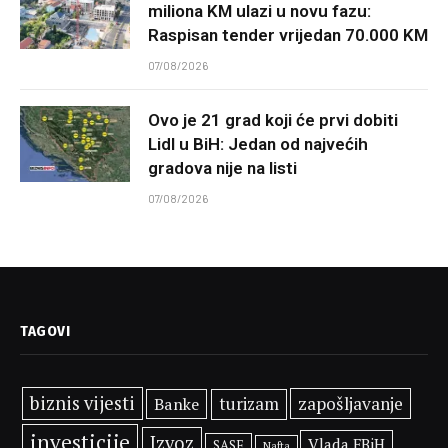
miliona KM ulazi u novu fazu:
Raspisan tender vrijedan 70.000 KM
07/08/2026
Ovo je 21 grad koji će prvi dobiti
Lidl u BiH: Jedan od najvećih
gradova nije na listi
07/08/2026
TAGOVI
biznis vijesti
zapošljavanje
Banke
turizam
investicije
Izvoz
Vlada FBiH
SASE
Nafta