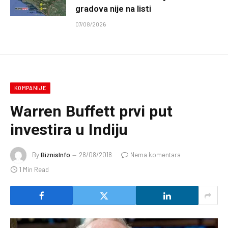
gradova nije na listi
07/08/2026
KOMPANIJE
Warren Buffett prvi put
investira u Indiju
By
BiznisInfo
28/08/2018
Nema komentara
1 Min Read