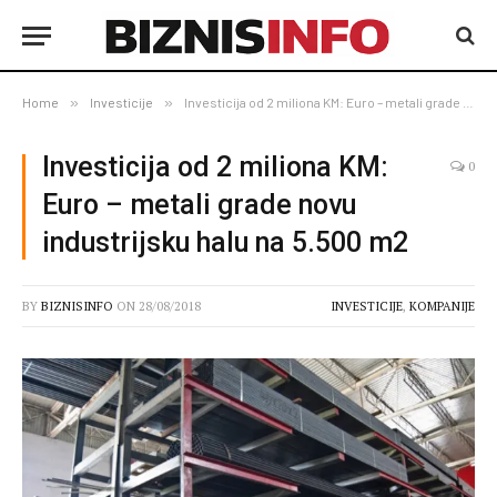
Home
»
Investicije
»
Investicija od 2 miliona KM: Euro – metali grade novu industrijsku halu na 5.500 m2
Investicija od 2 miliona KM:
0
Euro – metali grade novu
industrijsku halu na 5.500 m2
BY
BIZNISINFO
ON
28/08/2018
INVESTICIJE
,
KOMPANIJE