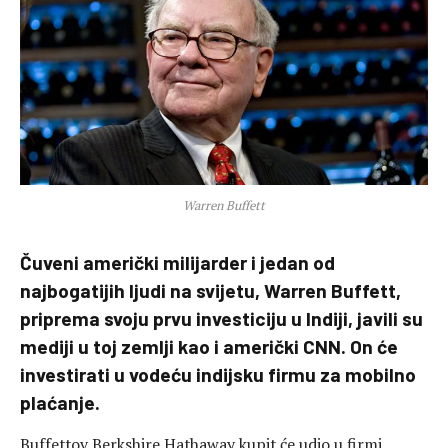
Warren Buffett
Čuveni američki milijarder i jedan od
najbogatijih ljudi na svijetu, Warren Buffett,
priprema svoju prvu investiciju u Indiji, javili su
mediji u toj zemlji kao i američki CNN. On će
investirati u vodeću indijsku firmu za mobilno
plaćanje.
Buffettov Berkshire Hathaway kupit će udio u firmi