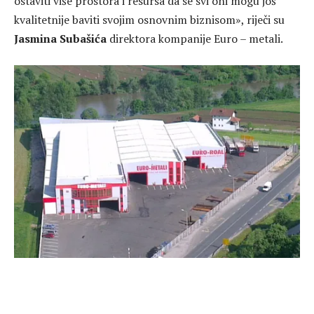
ostaviti više prostora i resursa da se svi oni mogu još
kvalitetnije baviti svojim osnovnim biznisom», riječi su
Jasmina Subašića
direktora kompanije Euro – metali.