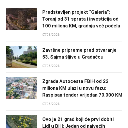
Predstavljen projekt “Galeria”:
Toranj od 31 sprata i investicija od
100 miliona KM, gradnja već počela
07/08/2026
Završne pripreme pred otvaranje
53. Sajma šljive u Gradačcu
07/08/2026
Zgrada Autocesta FBiH od 22
miliona KM ulazi u novu fazu:
Raspisan tender vrijedan 70.000 KM
07/08/2026
Ovo je 21 grad koji će prvi dobiti
Lidl u BiH: Jedan od najvećih