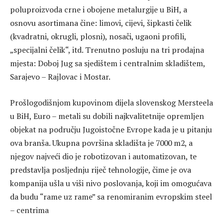
poluproizvoda crne i obojene metalurgije u BiH, a
osnovu asortimana čine: limovi, cijevi, šipkasti čelik
(kvadratni, okrugli, plosni), nosači, ugaoni profili,
„specijalni čelik“, itd. Trenutno posluju na tri prodajna
mjesta: Doboj Jug sa sjedištem i centralnim skladištem,
Sarajevo – Rajlovac i Mostar.
Prošlogodišnjom kupovinom dijela slovenskog Mersteela
u BiH, Euro – metali su dobili najkvalitetnije opremljen
objekat na području Jugoistočne Evrope kada je u pitanju
ova branša. Ukupna površina skladišta je 7000 m2, a
njegov najveći dio je robotizovan i automatizovan, te
predstavlja posljednju riječ tehnologije, čime je ova
kompanija ušla u viši nivo poslovanja, koji im omogućava
da budu “rame uz rame” sa renomiranim evropskim steel
– centrima