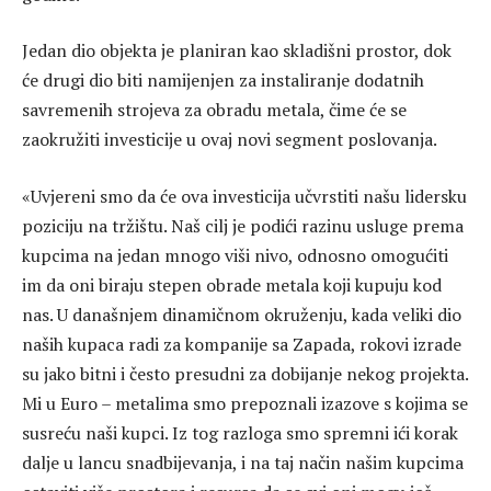
Jedan dio objekta je planiran kao skladišni prostor, dok
će drugi dio biti namijenjen za instaliranje dodatnih
savremenih strojeva za obradu metala, čime će se
zaokružiti investicije u ovaj novi segment poslovanja.
«Uvjereni smo da će ova investicija učvrstiti našu lidersku
poziciju na tržištu. Naš cilj je podići razinu usluge prema
kupcima na jedan mnogo viši nivo, odnosno omogućiti
im da oni biraju stepen obrade metala koji kupuju kod
nas. U današnjem dinamičnom okruženju, kada veliki dio
naših kupaca radi za kompanije sa Zapada, rokovi izrade
su jako bitni i često presudni za dobijanje nekog projekta.
Mi u Euro – metalima smo prepoznali izazove s kojima se
susreću naši kupci. Iz tog razloga smo spremni ići korak
dalje u lancu snadbijevanja, i na taj način našim kupcima