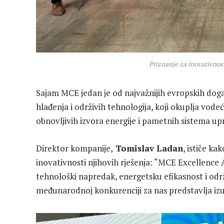
Priznanje za inovativnost
Sajam MCE jedan je od najvažnijih evropskih događ
hlađenja i održivih tehnologija, koji okuplja vode
obnovljivih izvora energije i pametnih sistema up
Direktor kompanije,
Tomislav Ladan
, ističe k
inovativnosti njihovih rješenja: “MCE Excellence
tehnološki napredak, energetsku efikasnost i odr
međunarodnoj konkurenciji za nas predstavlja izu