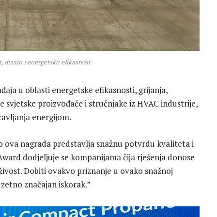
, dizajn i energetsku efikasnost
aja u oblasti energetske efikasnosti, grijanja,
će svjetske proizvođače i stručnjake iz HVAC industrije,
ravljanja energijom.
ako ova nagrada predstavlja snažnu potvrdu kvaliteta i
 Award dodjeljuje se kompanijama čija rješenja donose
živost. Dobiti ovakvo priznanje u ovako snažnoj
zetno značajan iskorak.”