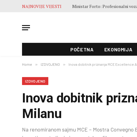
NAJNOVIJE VIJESTI
POČETNA
EKONOMIJA
Home
»
IZDVOJENO
»
Inova dobitnik priznanja MCE Excellence A
IZDVOJENO
Inova dobitnik priz
Milanu
Na renomiranom sajmu MCE – Mostra Convegno E