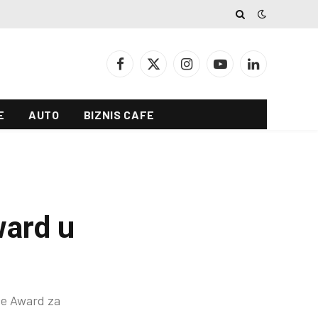
Facebook
X
Instagram
YouTube
LinkedIn
(Twitter)
E
AUTO
BIZNIS CAFE
ward u
ce Award za