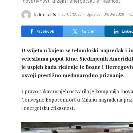
inovativnost, dizajn i energetsku efikasnost
By
BiznisInfo
26/03/2026
Updated:
09/04/2026
Facebook
Twitter
Linked
U svijetu u kojem se tehnološki napredak i i
velesilama poput Kine, Sjedinjenih Američk
je uspjeh kada rješenje iz Bosne i Hercegov
osvoji prestižno međunarodno priznanje.
Upravo takav uspjeh ostvarila je kompanija Inova
Convegno Expocomfort u Milanu nagrađena prizn
i energetsku efikasnost.