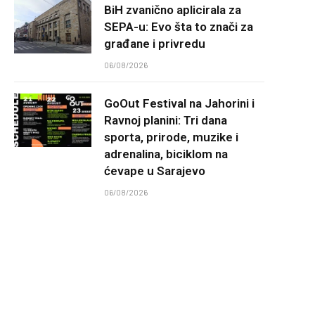
BiH zvanično aplicirala za
SEPA-u: Evo šta to znači za
građane i privredu
06/08/2026
GoOut Festival na Jahorini i
Ravnoj planini: Tri dana
sporta, prirode, muzike i
adrenalina, biciklom na
ćevape u Sarajevo
06/08/2026