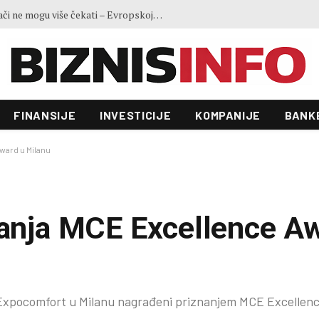
Ministar Forto: Profesionalni vozači ne mogu više čekati – Evropskoj komisiji ponudili smo provodivo rješenje
FINANSIJE
INVESTICIJE
KOMPANIJE
BANK
ward u Milanu
nanja MCE Excellence A
xpocomfort u Milanu nagrađeni priznanjem MCE Excellen