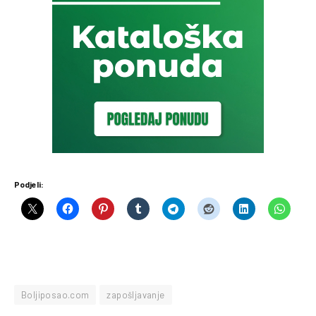
Podjeli:
Boljiposao.com
zapošljavanje