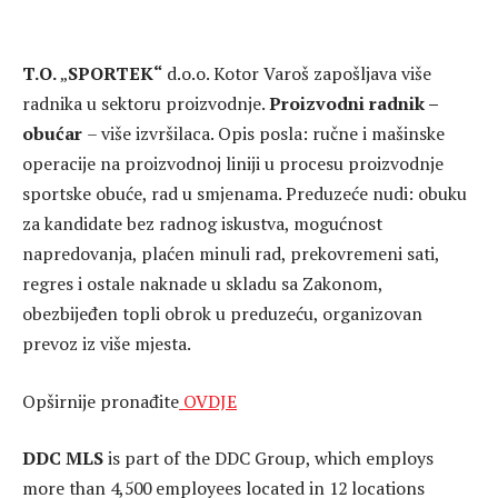
T.O.
„
SPORTEK“
d.o.o. Kotor Varoš zapošljava više
radnika u sektoru proizvodnje.
Proizvodni radnik –
obućar
– više izvršilaca. Opis posla: ručne i mašinske
operacije na proizvodnoj liniji u procesu proizvodnje
sportske obuće, rad u smjenama. Preduzeće nudi: obuku
za kandidate bez radnog iskustva, mogućnost
napredovanja, plaćen minuli rad, prekovremeni sati,
regres i ostale naknade u skladu sa Zakonom,
obezbijeđen topli obrok u preduzeću, organizovan
prevoz iz više mjesta.
Opširnije pronađite
OVDJE
DDC MLS
is part of the DDC Group, which employs
more than 4,500 employees located in 12 locations