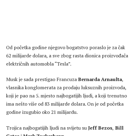
Od početka godine njegovo bogatstvo poraslo je za čak
62 milijarde dolara, a sve zbog rasta dionica proizvođača
električnih automobla “Tesla”.
Musk je sada prestigao Francuza
Bernarda Arnaulta
,
vlasnika konglomerata za prodaju luksuznih proizvoda,
koji je pao na 5. mjesto najbogatijih ljudi, a koji trenutno
ima nešto više od 83 milijarde dolara. On je od početka
godine izugubio oko 21 milijardu.
Trojica najbogatijih ljudi na svijetu su
Jeff Bezos
,
Bill
Gates
i
Mark Zuckerberg
.