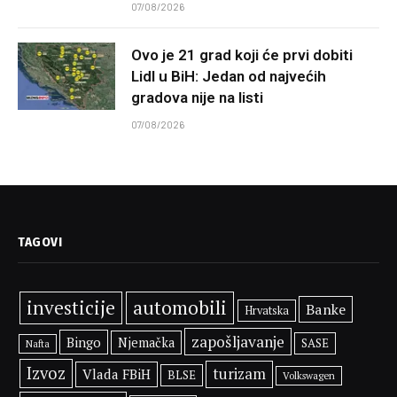
07/08/2026
Ovo je 21 grad koji će prvi dobiti
Lidl u BiH: Jedan od najvećih
gradova nije na listi
07/08/2026
TAGOVI
investicije
automobili
Banke
Hrvatska
zapošljavanje
Bingo
Njemačka
SASE
Nafta
Izvoz
turizam
Vlada FBiH
BLSE
Volkswagen