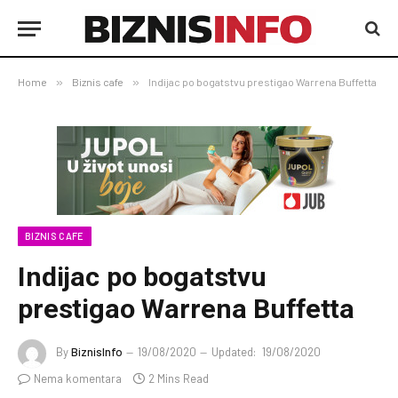
Home
»
Biznis cafe
»
Indijac po bogatstvu prestigao Warrena Buffetta
BIZNIS CAFE
Indijac po bogatstvu
prestigao Warrena Buffetta
By
BiznisInfo
19/08/2020
Updated:
19/08/2020
Nema komentara
2 Mins Read