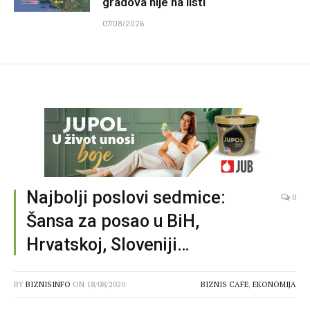
gradova nije na listi
07/08/2026
Najbolji poslovi sedmice:
0
Šansa za posao u BiH,
Hrvatskoj, Sloveniji…
BY
BIZNISINFO
ON
18/08/2020
BIZNIS CAFE
,
EKONOMIJA