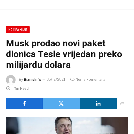
KOMPANIJE
Musk prodao novi paket
dionica Tesle vrijedan preko
milijardu dolara
By
BiznisInfo
03/12/2021
Nema komentara
1 Min Read