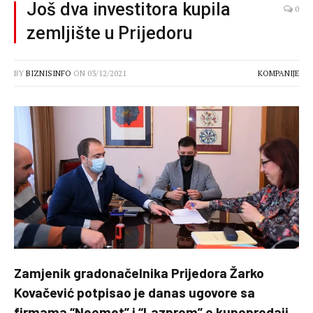
Još dva investitora kupila
0
zemljište u Prijedoru
BY
BIZNISINFO
ON
03/12/2021
KOMPANIJE
Zamjenik gradonačelnika Prijedora Žarko
Kovačević potpisao je danas ugovore sa
firmama “Neomet” i “Lazprom” o kupoprodaji