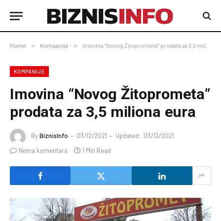
Home
»
Kompanije
»
Imovina “Novog Žitoprometa” prodata za 3,5 miliona eura
KOMPANIJE
Imovina “Novog Žitoprometa”
prodata za 3,5 miliona eura
By
BiznisInfo
03/12/2021
Updated:
03/12/2021
Nema komentara
1 Min Read