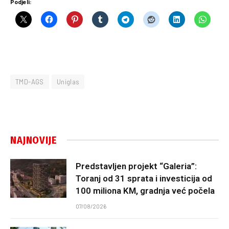
Podjeli:
TMD-AGS
Uniglas
NAJNOVIJE
Predstavljen projekt “Galeria”:
Toranj od 31 sprata i investicija od
100 miliona KM, gradnja već počela
07/08/2026