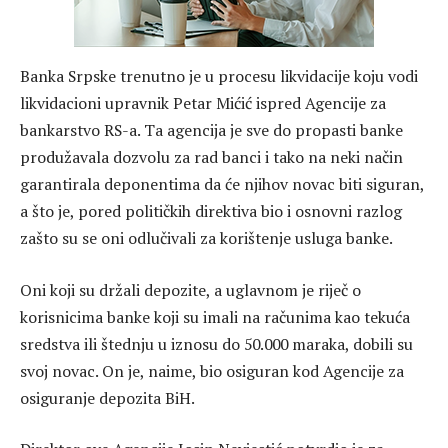
Banka Srpske trenutno je u procesu likvidacije koju vodi
likvidacioni upravnik Petar Mićić ispred Agencije za
bankarstvo RS-a. Ta agencija je sve do propasti banke
produžavala dozvolu za rad banci i tako na neki način
garantirala deponentima da će njihov novac biti siguran,
a što je, pored političkih direktiva bio i osnovni razlog
zašto su se oni odlučivali za korištenje usluga banke.
Oni koji su držali depozite, a uglavnom je riječ o
korisnicima banke koji su imali na računima kao tekuća
sredstva ili štednju u iznosu do 50.000 maraka, dobili su
svoj novac. On je, naime, bio osiguran kod Agencije za
osiguranje depozita BiH.