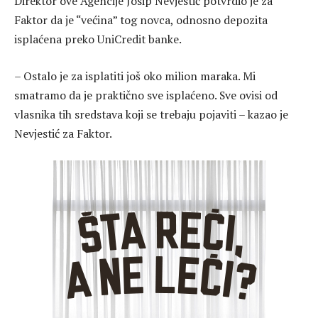
Direktor ove Agencije Josip Nevjestić potvrdio je za
Faktor da je “većina” tog novca, odnosno depozita
isplaćena preko UniCredit banke.
– Ostalo je za isplatiti još oko milion maraka. Mi
smatramo da je praktično sve isplaćeno. Sve ovisi od
vlasnika tih sredstava koji se trebaju pojaviti – kazao je
Nevjestić za Faktor.