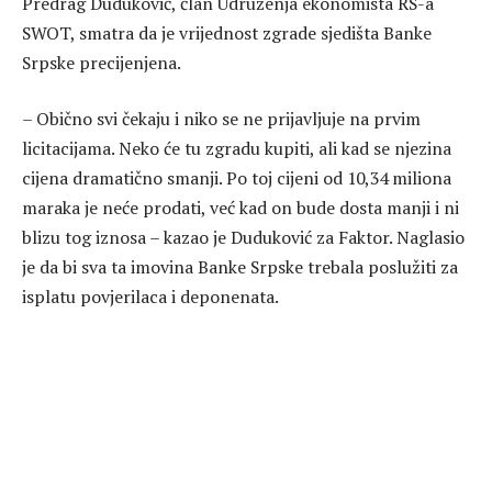
Predrag Duduković, član Udruženja ekonomista RS-a
SWOT, smatra da je vrijednost zgrade sjedišta Banke
Srpske precijenjena.
– Obično svi čekaju i niko se ne prijavljuje na prvim
licitacijama. Neko će tu zgradu kupiti, ali kad se njezina
cijena dramatično smanji. Po toj cijeni od 10,34 miliona
maraka je neće prodati, već kad on bude dosta manji i ni
blizu tog iznosa – kazao je Duduković za Faktor. Naglasio
je da bi sva ta imovina Banke Srpske trebala poslužiti za
isplatu povjerilaca i deponenata.