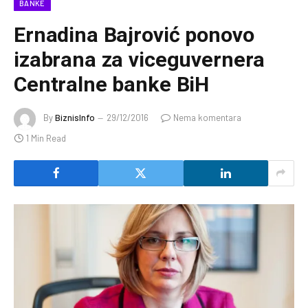
BANKE
Ernadina Bajrović ponovo
izabrana za viceguvernera
Centralne banke BiH
By
BiznisInfo
29/12/2016
Nema komentara
1 Min Read