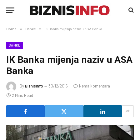
Home
»
Banke
»
IK Banka mijenja naziv u ASA Banka
BANKE
IK Banka mijenja naziv u ASA
Banka
By
BiznisInfo
30/12/2016
Nema komentara
2 Mins Read