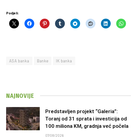
Podjeli:
ASA banka
Banke
IK banka
NAJNOVIJE
Predstavljen projekt “Galeria”:
Toranj od 31 sprata i investicija od
100 miliona KM, gradnja već počela
07/08/2026