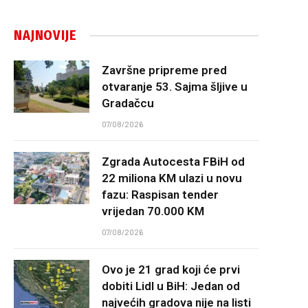
NAJNOVIJE
Završne pripreme pred
otvaranje 53. Sajma šljive u
Gradačcu
07/08/2026
Zgrada Autocesta FBiH od
22 miliona KM ulazi u novu
fazu: Raspisan tender
vrijedan 70.000 KM
07/08/2026
Ovo je 21 grad koji će prvi
dobiti Lidl u BiH: Jedan od
najvećih gradova nije na listi