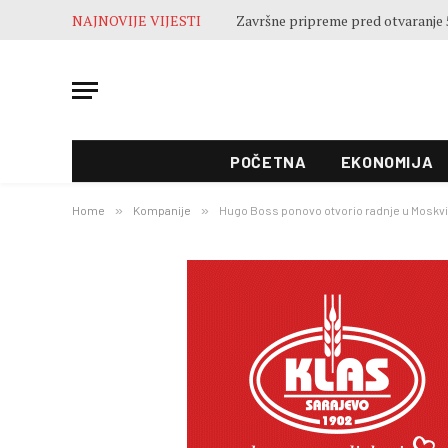
NAJNOVIJE VIJESTI
POČETNA
EKONOMIJA
Home
»
Kompanije
»
Hugo Boss ponovo otvorio radnje u Moskvi