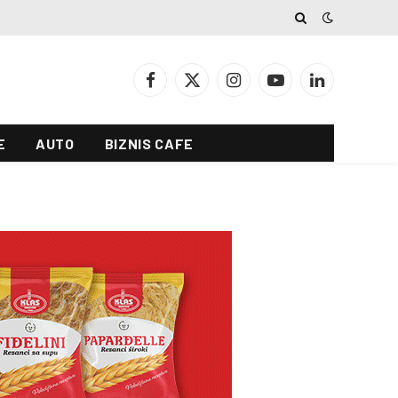
Facebook
X
Instagram
YouTube
LinkedIn
(Twitter)
E
AUTO
BIZNIS CAFE