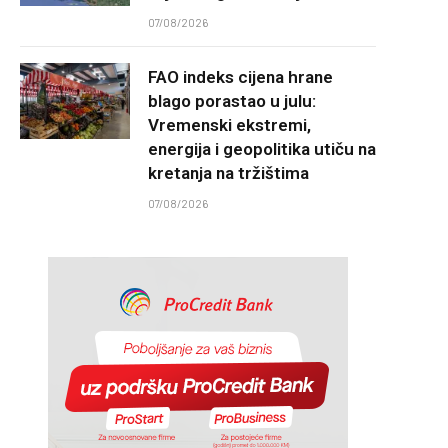
07/08/2026
FAO indeks cijena hrane
blago porastao u julu:
Vremenski ekstremi,
energija i geopolitika utiču na
kretanja na tržištima
07/08/2026