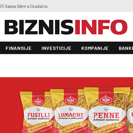
Zgrada Autocesta FBiH od 22 miliona KM ulazi u novu fazu: Raspisan tender vrijedan 70.000 KM
FINANSIJE
INVESTICIJE
KOMPANIJE
BANK