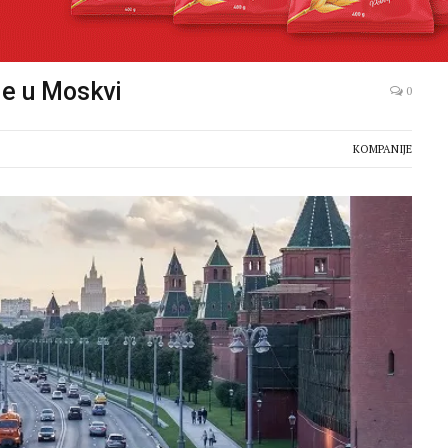
je u Moskvi
0
KOMPANIJE