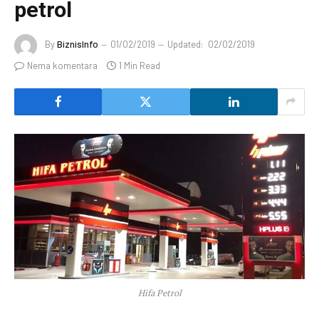
petrol
By
BiznisInfo
01/02/2019
Updated:
02/02/2019
Nema komentara
1 Min Read
Hifa Petrol