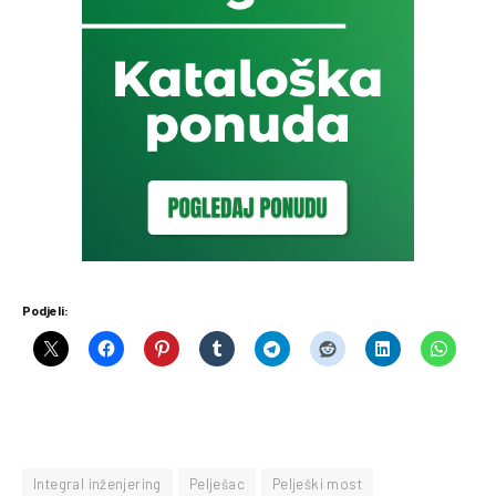
Podjeli:
Integral inženjering
Pelješac
Pelješki most