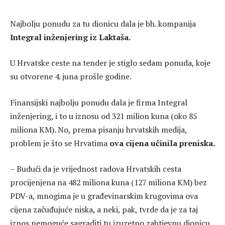
Najbolju ponudu za tu dionicu dala je bh. kompanija
Integral inženjering iz Laktaša.
U Hrvatske ceste na tender je stiglo sedam ponuda, koje
su otvorene 4. juna prošle godine.
Finansijski najbolju ponudu dala je firma Integral
inženjering, i to u iznosu od 321 milion kuna (oko 85
miliona KM). No, prema pisanju hrvatskih medija,
problem je što se Hrvatima
ova cijena učinila preniska.
– Budući da je vrijednost radova Hrvatskih cesta
procijenjena na 482 miliona kuna (127 miliona KM) bez
PDV-a, mnogima je u građevinarskim krugovima ova
cijena začuđujuće niska, a neki, pak, tvrde da je za taj
iznos nemoguće sagraditi tu izuzetno zahtjevnu dionicu