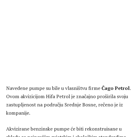
Navedene pumpe su bile u vlasništvu firme
Čago Petrol
.
Ovom akvizicijom Hifa Petrol je značajno proširila svoju
zastupljenost na području Srednje Bosne, rečeno je iz
kompanije.
Akvizirane benzinske pumpe će biti rekonstruisane u
skladu sa najnovijim svjetskim i ekološkim standardima,