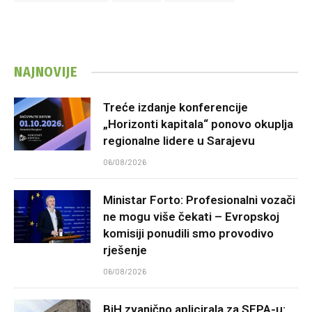
NAJNOVIJE
Treće izdanje konferencije
„Horizonti kapitala“ ponovo okuplja
regionalne lidere u Sarajevu
06/08/2026
Ministar Forto: Profesionalni vozači
ne mogu više čekati – Evropskoj
komisiji ponudili smo provodivo
rješenje
06/08/2026
BiH zvanično aplicirala za SEPA-u: