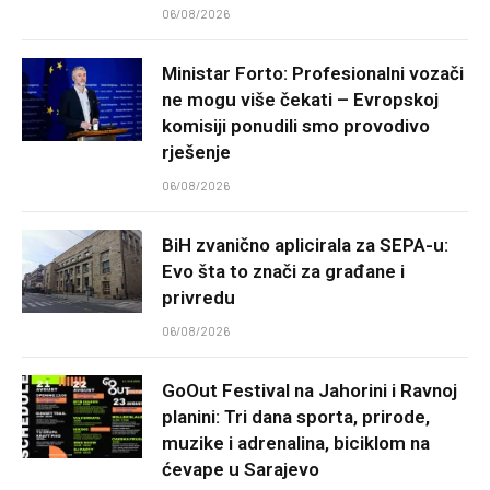
06/08/2026
Ministar Forto: Profesionalni vozači
ne mogu više čekati – Evropskoj
komisiji ponudili smo provodivo
rješenje
06/08/2026
BiH zvanično aplicirala za SEPA-u:
Evo šta to znači za građane i
privredu
06/08/2026
GoOut Festival na Jahorini i Ravnoj
planini: Tri dana sporta, prirode,
muzike i adrenalina, biciklom na
ćevape u Sarajevo