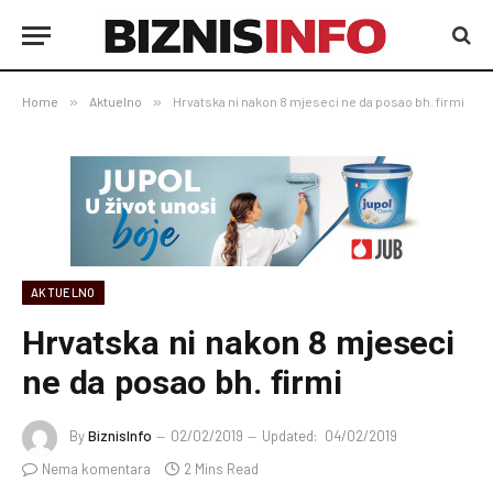
Home
»
Aktuelno
»
Hrvatska ni nakon 8 mjeseci ne da posao bh. firmi
AKTUELNO
Hrvatska ni nakon 8 mjeseci
ne da posao bh. firmi
By
BiznisInfo
02/02/2019
Updated:
04/02/2019
Nema komentara
2 Mins Read