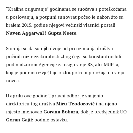
“Krajina osiguranje” godinama se suočava s poteškoćama
u poslovanju, a potpuni sunovrat počeo je nakon što su
krajem 2015. godine njegovi većinski vlasnici postali
Naven Aggarwal
i
Gupta Neete
.
Sumnja se da su njih dvoje od preuzimanja društva
počinili niz nezakonitosti zbog čega su konstantno bili
pod nadzorom Agencije za osiguranje RS, ali i MUP-a,
koji je podnio i izvještaje o zloupotrebi položaja i pranju
novca.
U aprilu ove godine Upravni odbor je smijenio
direktoricu tog društva
Miru Teodorović
i na njeno
mjesto imenovao
Gorana Bobara
, dok je predsjednik UO
Goran Gajić
podnio ostavku.