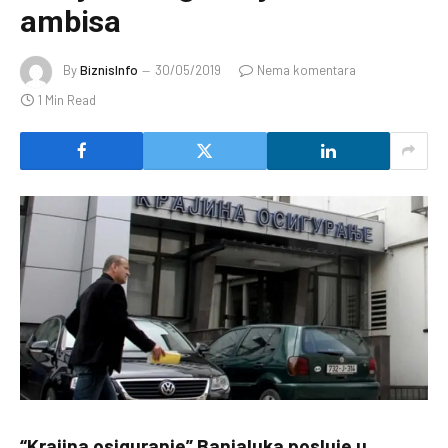
ambisa
By
BiznisInfo
30/05/2019
Nema komentara
1 Min Read
“Krajina osiguranje” Banjaluka posluje u