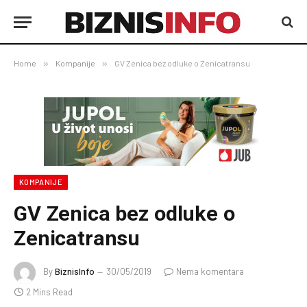
Home
»
Kompanije
»
GV Zenica bez odluke o Zenicatransu
KOMPANIJE
GV Zenica bez odluke o
Zenicatransu
By
BiznisInfo
30/05/2019
Nema komentara
2 Mins Read