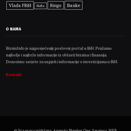
Banke
Vlada FBiH
Bingo
Nafta
O NAMA
BiznisInfo je najposjećeniji poslovni portal u BiH. Pružamo
najbolje i najbrže informacije iz oblasti biznisa i finansija.
Donosimo savjete za uspjeh i informacije o investicijama u BiH.
Kontakt
© Sva prava pridržana, Agencija Number One, Sarajevo. WEB