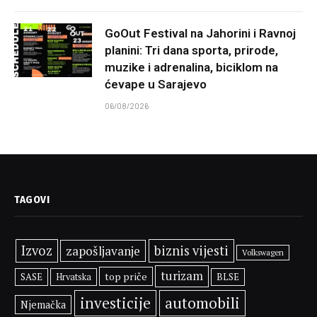
GoOut Festival na Jahorini i Ravnoj
planini: Tri dana sporta, prirode,
muzike i adrenalina, biciklom na
ćevape u Sarajevo
06/08/2026
TAGOVI
Izvoz
biznis vijesti
zapošljavanje
Volkswagen
turizam
top priče
SASE
BLSE
Hrvatska
investicije
automobili
Njemačka