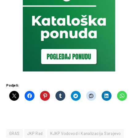
Podjeli:
GRAS
JKP Rad
KJKP Vodovod i Kanalizacija Sarajevo