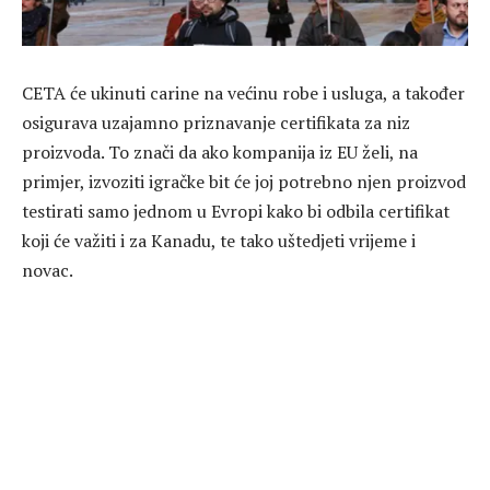
CETA će ukinuti carine na većinu robe i usluga, a također
osigurava uzajamno priznavanje certifikata za niz
proizvoda. To znači da ako kompanija iz EU želi, na
primjer, izvoziti igračke bit će joj potrebno njen proizvod
testirati samo jednom u Evropi kako bi odbila certifikat
koji će važiti i za Kanadu, te tako uštedjeti vrijeme i
novac.