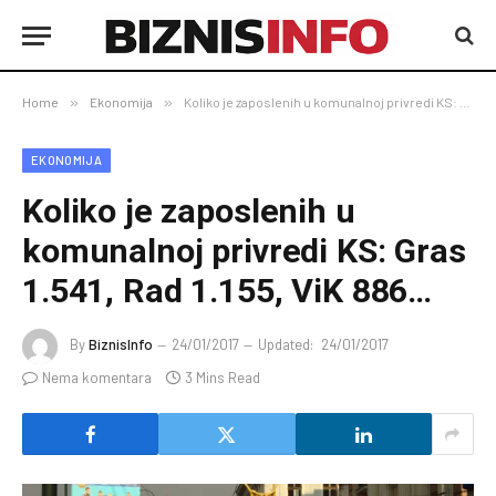
Home
»
Ekonomija
»
Koliko je zaposlenih u komunalnoj privredi KS: Gras 1.541, Rad 1.155, ViK 886…
EKONOMIJA
Koliko je zaposlenih u
komunalnoj privredi KS: Gras
1.541, Rad 1.155, ViK 886…
By
BiznisInfo
24/01/2017
Updated:
24/01/2017
Nema komentara
3 Mins Read