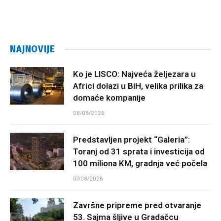
NAJNOVIJE
Ko je LISCO: Najveća željezara u
Africi dolazi u BiH, velika prilika za
domaće kompanije
08/08/2026
Predstavljen projekt “Galeria”:
Toranj od 31 sprata i investicija od
100 miliona KM, gradnja već počela
07/08/2026
Završne pripreme pred otvaranje
53. Sajma šljive u Gradačcu