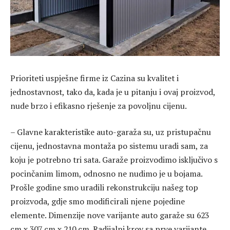
Prioriteti uspješne firme iz Cazina su kvalitet i
jednostavnost, tako da, kada je u pitanju i ovaj proizvod,
nude brzo i efikasno rješenje za povoljnu cijenu.
– Glavne karakteristike auto-garaža su, uz pristupačnu
cijenu, jednostavna montaža po sistemu uradi sam, za
koju je potrebno tri sata. Garaže proizvodimo isključivo s
pocinčanim limom, odnosno ne nudimo je u bojama.
Prošle godine smo uradili rekonstrukciju našeg top
proizvoda, gdje smo modificirali njene pojedine
elemente. Dimenzije nove varijante auto garaže su 623
cm x 307 cm x 210 cm. Radijalni krov sa prve varijante