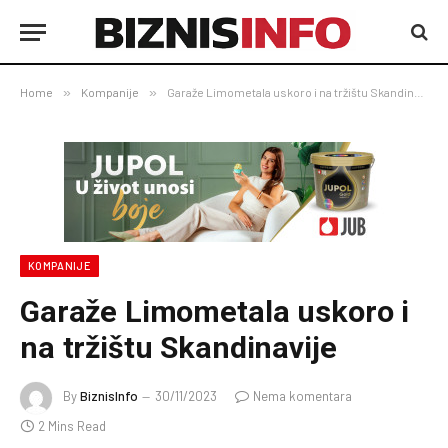
Home
»
Kompanije
»
Garaže Limometala uskoro i na tržištu Skandinavije
KOMPANIJE
Garaže Limometala uskoro i
na tržištu Skandinavije
By
BiznisInfo
30/11/2023
Nema komentara
2 Mins Read