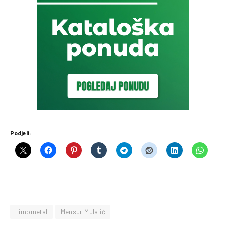
Podjeli:
Limometal
Mensur Mulalić