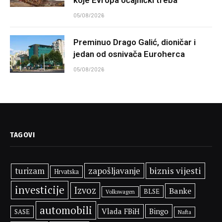
05/08/2026
Preminuo Drago Galić, dioničar i
jedan od osnivača Euroherca
05/08/2026
TAGOVI
biznis vijesti
zapošljavanje
turizam
Hrvatska
investicije
Izvoz
Banke
BLSE
Volkswagen
automobili
Vlada FBiH
Bingo
SASE
Nafta