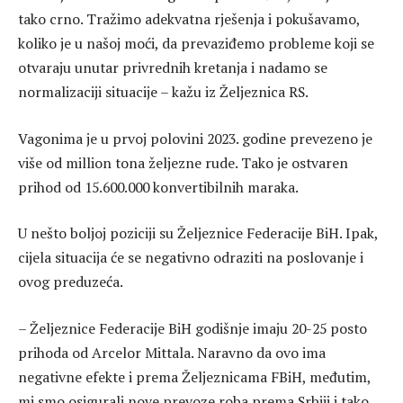
tako crno. Tražimo adekvatna rješenja i pokušavamo,
koliko je u našoj moći, da prevaziđemo probleme koji se
otvaraju unutar privrednih kretanja i nadamo se
normalizaciji situacije – kažu iz Željeznica RS.
Vagonima je u prvoj polovini 2023. godine prevezeno je
više od million tona željezne rude. Tako je ostvaren
prihod od 15.600.000 konvertibilnih maraka.
U nešto boljoj poziciji su Željeznice Federacije BiH. Ipak,
cijela situacija će se negativno odraziti na poslovanje i
ovog preduzeća.
– Željeznice Federacije BiH godišnje imaju 20-25 posto
prihoda od Arcelor Mittala. Naravno da ovo ima
negativne efekte i prema Željeznicama FBiH, međutim,
mi smo osigurali nove prevoze roba prema Srbiji i tako