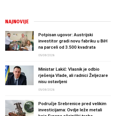
NAJNOVIJE
Potpisan ugovor: Austrijski
investitor gradi novu fabriku u BiH
na parceli od 3.500 kvadrata
05/08/2026
Ministar Lakić: Vlasnik je odbio
rješenja Vlade, ali radnici Željezare
nisu ostavljeni
05/08/2026
Područje Srebrenice pred velikim
investicijama: Ovdje leže metali
koje Evropa očajnički treba