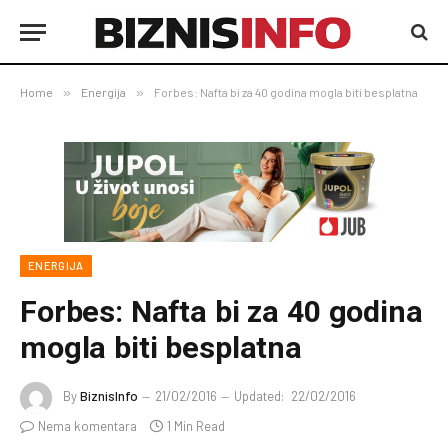
Home
»
Energija
»
Forbes: Nafta bi za 40 godina mogla biti besplatna
ENERGIJA
Forbes: Nafta bi za 40 godina
mogla biti besplatna
By
BiznisInfo
21/02/2016
Updated:
22/02/2016
Nema komentara
1 Min Read