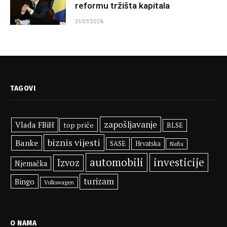
reformu tržišta kapitala
31/07/2026
TAGOVI
zapošljavanje
Vlada FBiH
top priče
BLSE
biznis vijesti
Banke
SASE
Hrvatska
Nafta
automobili
investicije
Izvoz
Njemačka
turizam
Bingo
Volkswagen
O NAMA