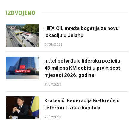
IZDVOJENO
HIFA OIL mreža bogatija za novu
lokaciju u Jelahu
01/08/2026
m:tel potvrđuje lidersku poziciju:
43 miliona KM dobiti u prvih šest
mjeseci 2026. godine
31/07/2026
Kraljević: Federacija BiH kreće u
reformu tržišta kapitala
31/07/2026