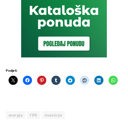
Podjeli:
energija
FIPA
investicije