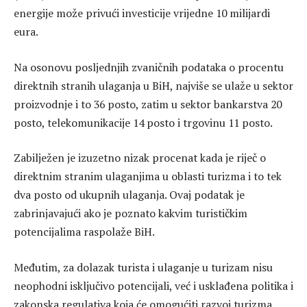
energije može privući investicije vrijedne 10 milijardi
eura.
Na osonovu posljednjih zvaničnih podataka o procentu
direktnih stranih ulaganja u BiH, najviše se ulaže u sektor
proizvodnje i to 36 posto, zatim u sektor bankarstva 20
posto, telekomunikacije 14 posto i trgovinu 11 posto.
Zabilježen je izuzetno nizak procenat kada je riječ o
direktnim stranim ulaganjima u oblasti turizma i to tek
dva posto od ukupnih ulaganja. Ovaj podatak je
zabrinjavajući ako je poznato kakvim turističkim
potencijalima raspolaže BiH.
Međutim, za dolazak turista i ulaganje u turizam nisu
neophodni isključivo potencijali, već i usklađena politika i
zakonska regulativa koja će omogućiti razvoj turizma.