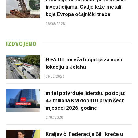
investicijama: Ovdje leže metali
koje Evropa očajnički treba
05/08/2026
IZDVOJENO
HIFA OIL mreža bogatija za novu
lokaciju u Jelahu
01/08/2026
m:tel potvrđuje lidersku poziciju:
43 miliona KM dobiti u prvih šest
mjeseci 2026. godine
31/07/2026
Kraljević: Federacija BiH kreće u