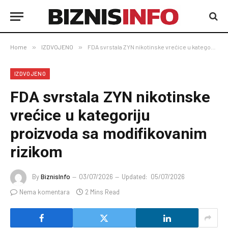
Home
»
IZDVOJENO
»
FDA svrstala ZYN nikotinske vrećice u kategoriju proizvoda sa modifikovanim rizikom
IZDVOJENO
FDA svrstala ZYN nikotinske
vrećice u kategoriju
proizvoda sa modifikovanim
rizikom
By
BiznisInfo
03/07/2026
Updated:
05/07/2026
Nema komentara
2 Mins Read