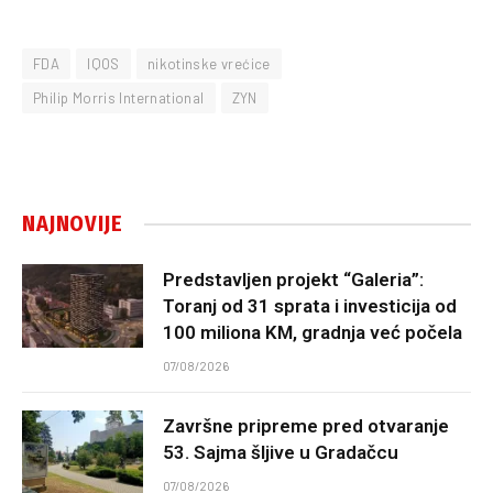
FDA
IQOS
nikotinske vrećice
Philip Morris International
ZYN
NAJNOVIJE
Predstavljen projekt “Galeria”:
Toranj od 31 sprata i investicija od
100 miliona KM, gradnja već počela
07/08/2026
Završne pripreme pred otvaranje
53. Sajma šljive u Gradačcu
07/08/2026