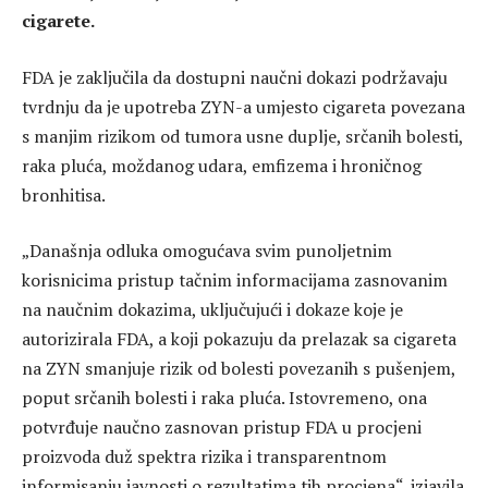
cigarete.
FDA je zaključila da dostupni naučni dokazi podržavaju
tvrdnju da je upotreba ZYN-a umjesto cigareta povezana
s manjim rizikom od tumora usne duplje, srčanih bolesti,
raka pluća, moždanog udara, emfizema i hroničnog
bronhitisa.
„Današnja odluka omogućava svim punoljetnim
korisnicima pristup tačnim informacijama zasnovanim
na naučnim dokazima, uključujući i dokaze koje je
autorizirala FDA, a koji pokazuju da prelazak sa cigareta
na ZYN smanjuje rizik od bolesti povezanih s pušenjem,
poput srčanih bolesti i raka pluća. Istovremeno, ona
potvrđuje naučno zasnovan pristup FDA u procjeni
proizvoda duž spektra rizika i transparentnom
informisanju javnosti o rezultatima tih procjena“, izjavila