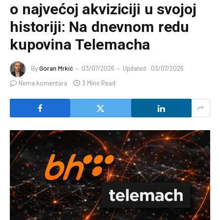
o najvećoj akviziciji u svojoj
historiji: Na dnevnom redu
kupovina Telemacha
By
Goran Mrkić
03/07/2026
Updated:
03/07/2026
Nema komentara
3 Mins Read