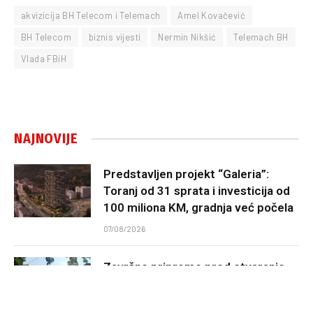
akvizicija BH Telecom i Telemach
Amel Kovačević
BH Telecom
biznis vijesti
Nermin Nikšić
Telemach BH
Vlada FBiH
NAJNOVIJE
Predstavljen projekt “Galeria”:
Toranj od 31 sprata i investicija od
100 miliona KM, gradnja već počela
07/08/2026
Završne pripreme pred otvaranje
53. Sajma šljive u Gradačcu
07/08/2026