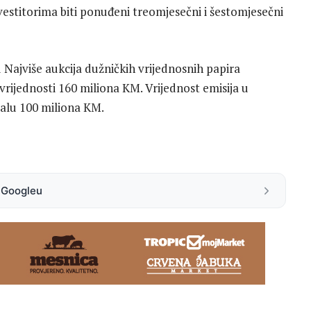
nvestitorima biti ponuđeni treomjesečni i šestomjesečni
u Najviše aukcija dužničkih vrijednosnih papira
rijednosti 160 miliona KM. Vrijednost emisija u
talu 100 miliona KM.
a Googleu