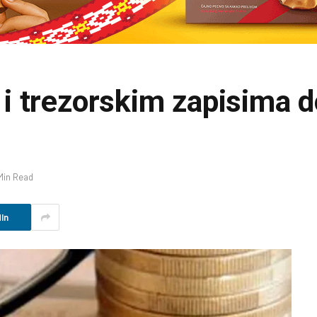
i trezorskim zapisima 
 Min Read
In