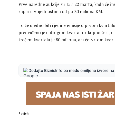
Prve naredne aukcije su 15. i 22 marta, kada će i
zapisi u vrijednostima od po 30 miliona KM.
To će ujedno biti i jedine emisije u prvom kvartal
predviđeno je u drugom kvartalu, ukupno šest, u v
trećem kvartalu je 80 miliona, a u četvrtom kvar
Dodajte BiznisInfo.ba među omiljene izvore n
Podjeli: