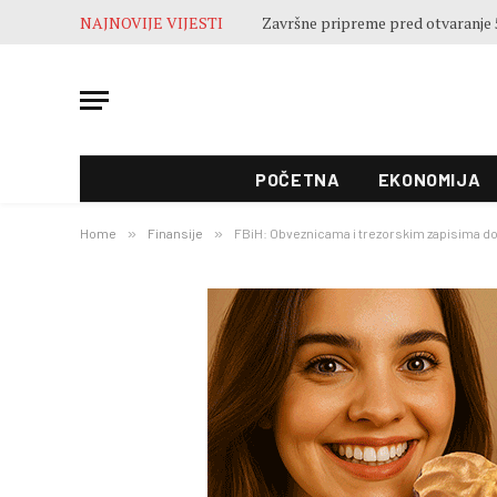
NAJNOVIJE VIJESTI
POČETNA
EKONOMIJA
Home
»
Finansije
»
FBiH: Obveznicama i trezorskim zapisima do