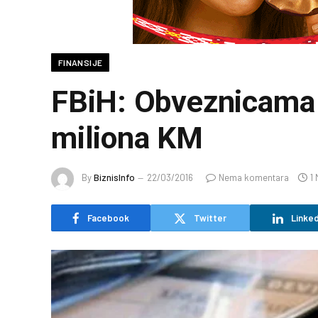
FINANSIJE
FBiH: Obveznicama 
miliona KM
By
BiznisInfo
22/03/2016
Nema komentara
1
Facebook
Twitter
Linked