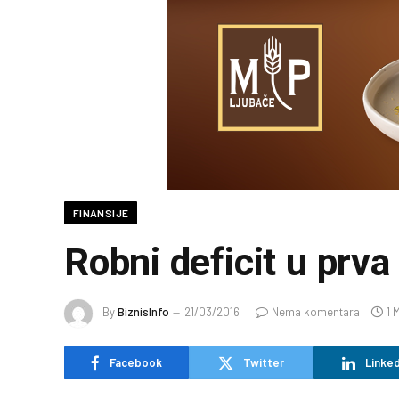
FINANSIJE
Robni deficit u prv
By
BiznisInfo
21/03/2016
Nema komentara
1 
Facebook
Twitter
Linked