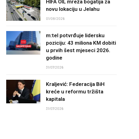
HIFA OIL mreža bogatija za
novu lokaciju u Jelahu
01/08/2026
m:tel potvrđuje lidersku
poziciju: 43 miliona KM dobiti
u prvih šest mjeseci 2026.
godine
31/07/2026
Kraljević: Federacija BiH
kreće u reformu tržišta
kapitala
31/07/2026