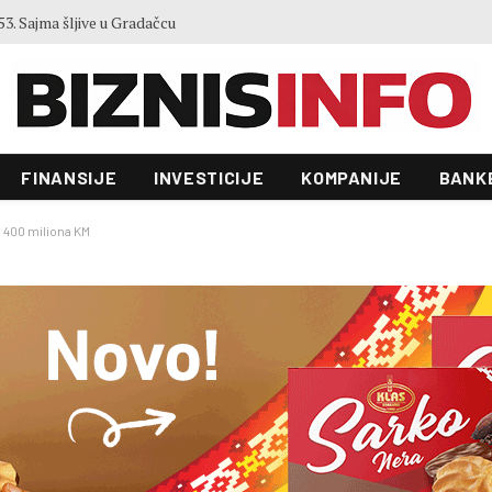
Zgrada Autocesta FBiH od 22 miliona KM ulazi u novu fazu: Raspisan tender vrijedan 70.000 KM
FINANSIJE
INVESTICIJE
KOMPANIJE
BANK
 400 miliona KM