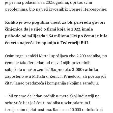
je prema podacima za 2023. godinu, uprkos svim
problemima, bio najveći izvoznik iz Bosne i Hercegovine.
Koliko je ovo pogubna vijest za bh. privredu govori
činjenica da je riječ o firmi koja je 2022. imala
prihode od milijardu i 54 miliona KM po čemu je bila
četvrta najveća kompanija u Federaciji BiH.
Osim toga, zenički Mittal upošljava oko 2.200 radnika, po
čemu je također jedan od najvažnijih privrednih
subjekata u našoj zemlji. Ukupno oko
3.000 radnika
zaposleno je u Mittalu u Zenici i Prijedoru, ali postoji još
čitav lanac preduzeća i kompanija s kojima sarađuju.
– Mi znamo da jedan radnik u metalskoj industriji na
sebe vuče bar još četiri radnika u sekundarnim i
tercijarnim djelatnostima. Radi se o 10.000 radnika koji