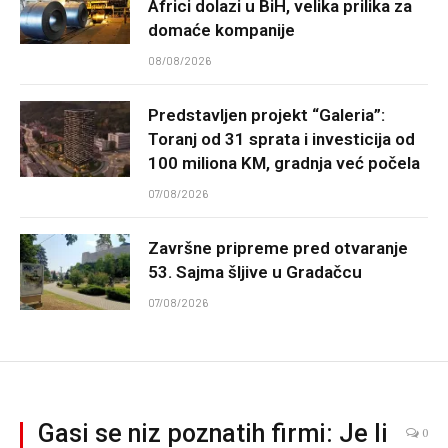
Africi dolazi u BiH, velika prilika za
domaće kompanije
08/08/2026
Predstavljen projekt “Galeria”:
Toranj od 31 sprata i investicija od
100 miliona KM, gradnja već počela
07/08/2026
Završne pripreme pred otvaranje
53. Sajma šljive u Gradačcu
07/08/2026
Gasi se niz poznatih firmi: Je li
0