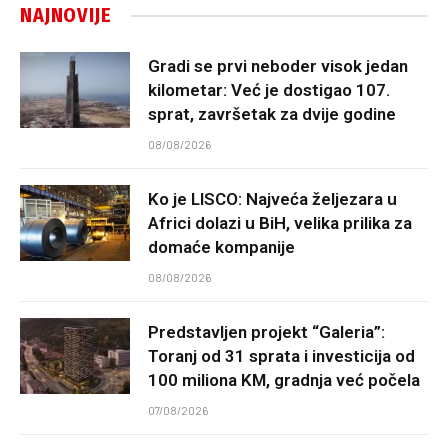
NAJNOVIJE
Gradi se prvi neboder visok jedan
kilometar: Već je dostigao 107.
sprat, završetak za dvije godine
08/08/2026
Ko je LISCO: Najveća željezara u
Africi dolazi u BiH, velika prilika za
domaće kompanije
08/08/2026
Predstavljen projekt “Galeria”:
Toranj od 31 sprata i investicija od
100 miliona KM, gradnja već počela
07/08/2026