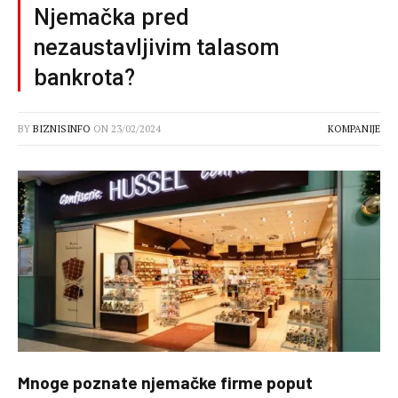
Njemačka pred
nezaustavljivim talasom
bankrota?
BY
BIZNISINFO
ON
23/02/2024
KOMPANIJE
Mnoge poznate njemačke firme poput