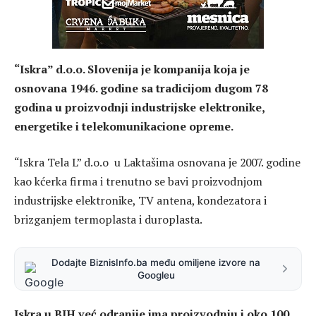
“Iskra” d.o.o. Slovenija je kompanija koja je
osnovana 1946. godine sa tradicijom dugom 78
godina u proizvodnji industrijske elektronike,
energetike i telekomunikacione opreme.
“Iskra Tela L” d.o.o u Laktašima osnovana je 2007. godine
kao kćerka firma i trenutno se bavi proizvodnjom
industrijske elektronike, TV antena, kondezatora i
brizganjem termoplasta i duroplasta.
Dodajte BiznisInfo.ba među omiljene izvore na
Googleu
Iskra u BIH već odranije ima proizvodnju i oko 100