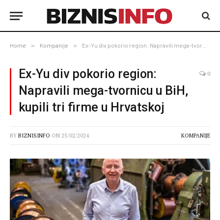
Home
»
Kompanije
»
Ex-Yu div pokorio region: Napravili mega-tvornicu u BiH, kupili tri firme u Hrvatskoj
Ex-Yu div pokorio region:
0
Napravili mega-tvornicu u BiH,
kupili tri firme u Hrvatskoj
BY
BIZNISINFO
ON
25/02/2024
KOMPANIJE