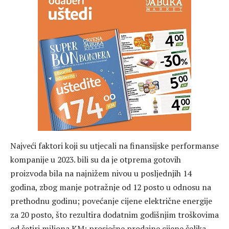
Najveći faktori koji su utjecali na finansijske performanse
kompanije u 2023. bili su da je otprema gotovih
proizvoda bila na najnižem nivou u posljednjih 14
godina, zbog manje potražnje od 12 posto u odnosu na
prethodnu godinu; povećanje cijene električne energije
za 20 posto, što rezultira dodatnim godišnjim troškovima
od četiri miliona KM; prosječne prodajne cijene čelika