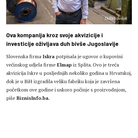
Dušan Šešok
Ova kompanija kroz svoje akvizicije i
investicije oživljava duh bivše Jugoslavije
Slovenska firma
Iskra
potpisala je ugovor o kupovini
većinskog udjela firme
Elmap
iz Splita. Ovo je treća
akvizicija Iskre u posljednjih nekoliko godina u Hrvatskoj,
dok je u BiH izgradila veliku fabriku koja je završena
početkom ove godine i uskoro počinje s proizvodnjom,
piše
BiznisInfo.ba
.