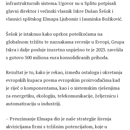
infrastrukturnih sistema. Ugovor su u Splitu potpisali
glavni direktor i većinski vlasnik Iskre Dušan Šešok i
vlasnici splitskog Elmapa Ljubomir i Jasminka Božiković.
Šešok je istaknuo kako uprkos poteškoćama na
globalnom tržištu te naznakama recesije u Evropi, Grupa
Iskra i dalje posluje izuzetno uspješno te je 2023. završila
s gotovo 300 miliona eura konsolidiranih prihoda.
Rezultat je to, kako je rekao, između ostaloga i okretanja
evropskih kupaca prema evropskim proizvođačima kad
je riječ o komponentama, kao i o sistemskim rješenjima
za energetiku, ekologiju, telekomunikacije, željeznicu i
automatizaciju u industriji.
– Preuzimanje Elmapa dio je naše strategije širenja
akvizicijama firmi s tržišnim potencijalom, koje u