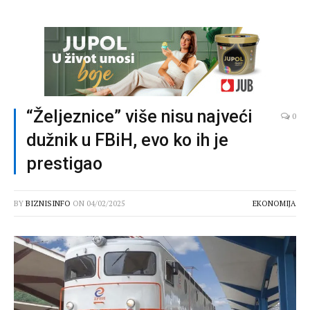
“Željeznice” više nisu najveći
0
dužnik u FBiH, evo ko ih je
prestigao
BY
BIZNISINFO
ON
04/02/2025
EKONOMIJA