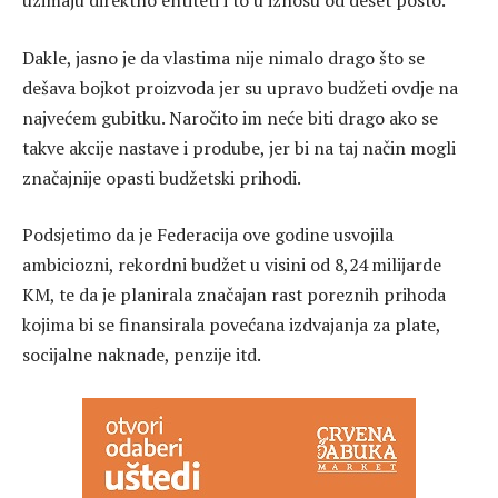
uzimaju direktno entiteti i to u iznosu od deset posto.
Dakle, jasno je da vlastima nije nimalo drago što se
dešava bojkot proizvoda jer su upravo budžeti ovdje na
najvećem gubitku. Naročito im neće biti drago ako se
takve akcije nastave i prodube, jer bi na taj način mogli
značajnije opasti budžetski prihodi.
Podsjetimo da je Federacija ove godine usvojila
ambiciozni, rekordni budžet u visini od 8,24 milijarde
KM, te da je planirala značajan rast poreznih prihoda
kojima bi se finansirala povećana izdvajanja za plate,
socijalne naknade, penzije itd.