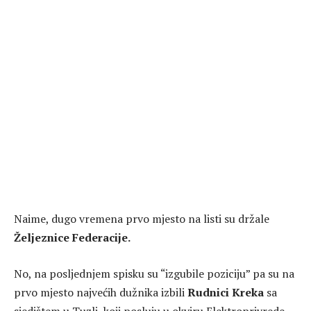
Naime, dugo vremena prvo mjesto na listi su držale
Željeznice Federacije.
No, na posljednjem spisku su “izgubile poziciju” pa su na
prvo mjesto najvećih dužnika izbili
Rudnici Kreka
sa
sjedištem u Tuzli, koji posluju u okviru Elektroprivrede